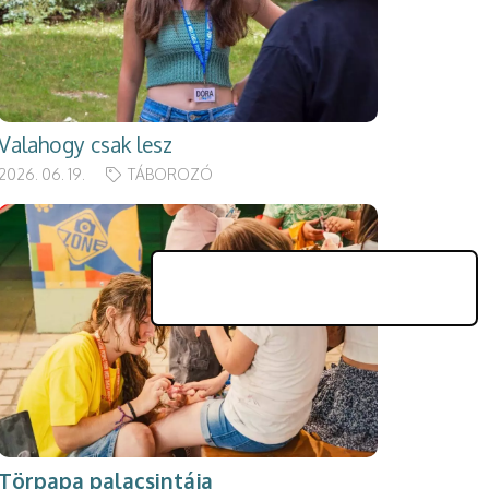
Valahogy csak lesz
2026. 06. 19.
TÁBOROZÓ
Törpapa palacsintája