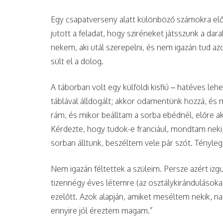
Egy csapatverseny alatt különböző számokra előa
jutott a feladat, hogy sziréneket játsszunk a dara
nekem, aki utál szerepelni, és nem igazán tud az
sült el a dolog.
A táborban volt egy külföldi kisfiú – hatéves leh
táblával álldogált; akkor odamentünk hozzá, és 
rám, és mikor beálltam a sorba ebédnél, előre a
Kérdezte, hogy tudok-e franciául, mondtam neki
sorban álltunk, beszéltem vele pár szót. Tényle
Nem igazán féltettek a szüleim. Persze azért izgu
tizennégy éves létemre (az osztálykirándulások
ezelőtt. Azok alapján, amiket meséltem nekik, n
ennyire jól éreztem magam.”