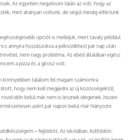
sek. Az egyetlen negatívum talán az volt, hogy az
ték, mint ahányan voltunk, de végül mindig elfértünk
 egészségesebb opciót is melléjük, mert tavaly például
incs annyira hozzászokva a péksütikhez) pár nap után
szrevétel, nem nagy probléma. Az ebéd általában egész
encem a pizza és a gírosz volt.
án könnyebben találom fel magam számomra
tott, hogy nem kell megijedni az új közösségektől;
rövid időn belül már nem is lesznek idegenek, hiszen
ermészetesen azért pár napon belül már hiányozni
zédkészségem – fejlődött. Az iskolában, külföldön,
e, ha nem csak tárgyi tudásról van szó, az önállóságom