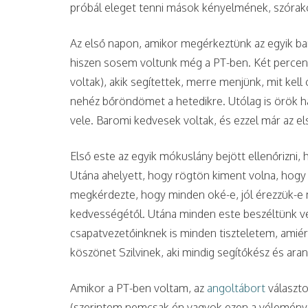
próbál eleget tenni mások kényelmének, szórako
Az első napon, amikor megérkeztünk az egyik ba
hiszen sosem voltunk még a PT-ben. Két percen 
voltak), akik segítettek, merre menjünk, mit kell
nehéz bőröndömet a hetedikre. Utólag is örök h
vele. Baromi kedvesek voltak, és ezzel már az e
Első este az egyik mókuslány bejött ellenőrizni
Utána ahelyett, hogy rögtön kiment volna, hogy
megkérdezte, hogy minden oké-e, jól érezzük-e
kedvességétől. Utána minden este beszéltünk vele
csapatvezetőinknek is minden tiszteletem, amiér
köszönet Szilvinek, aki mindig segítőkész és ara
Amikor a PT-ben voltam, az
angoltábort
választo
(szerintem nemcsak én vagyok ezen a vélemény