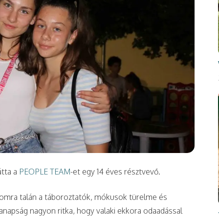
átta a
PEOPLE TEAM
-et egy 14 éves résztvevő.
omra talán a táboroztatók, mókusok türelme és
anapság nagyon ritka, hogy valaki ekkora odaadással