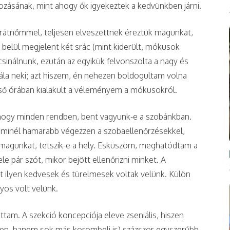
zásának, mint ahogy ők igyekeztek a kedvünkben járni.
rátnőmmel, teljesen elveszettnek éreztük magunkat,
belül megjelent két srác (mint kiderült, mókusok
 csinálnunk, ezután az egyikük felvonszolta a nagy és
ála neki; azt hiszem, én nehezen boldogultam volna
lső órában kialakult a véleményem a mókusokról.
, hogy minden rendben, bent vagyunk-e a szobánkban.
 minél hamarabb végezzen a szobaellenőrzésekkel,
 magunkat, tetszik-e a hely. Esküszöm, meghatódtam a
 pár szót, mikor bejött ellenőrizni minket. A
t ilyen kedvesek és türelmesek voltak velünk. Külön
nyos volt velünk.
ttam. A szekció koncepciója eleve zseniális, hiszen
en, hanem sok más korombeli is) százszor egyszerűbb