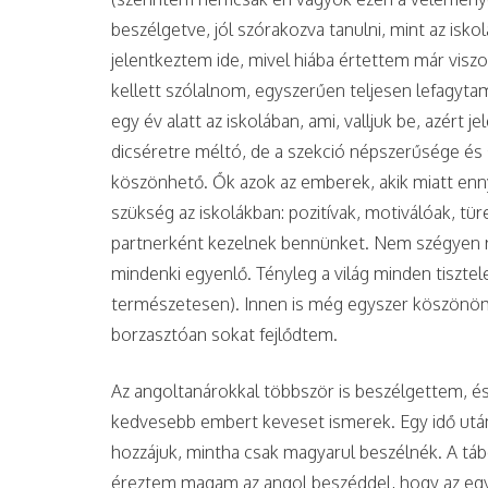
beszélgetve, jól szórakozva tanulni, mint az isk
jelentkeztem ide, mivel hiába értettem már visz
kellett szólalnom, egyszerűen teljesen lefagytam
egy év alatt az iskolában, ami, valljuk be, azért
dicséretre méltó, de a szekció népszerűsége és
köszönhető. Ők azok az emberek, akik miatt enny
szükség az iskolákban: pozitívak, motiválóak, t
partnerként kezelnek bennünket. Nem szégyen ron
mindenki egyenlő. Tényleg a világ minden tiszte
természetesen). Innen is még egyszer köszönöm a
borzasztóan sokat fejlődtem.
Az angoltanárokkal többször is beszélgettem, és 
kedvesebb embert keveset ismerek. Egy idő után
hozzájuk, mintha csak magyarul beszélnék. A táb
éreztem magam az angol beszéddel, hogy az egy