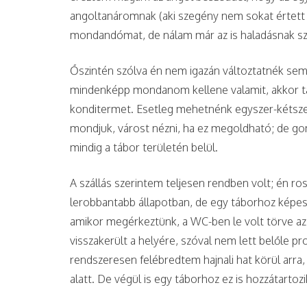
angoltanáromnak (aki szegény nem sokat értett 
mondandómat, de nálam már az is haladásnak szá
Őszintén szólva én nem igazán változtatnék semm
mindenképp mondanom kellene valamit, akkor ta
konditermet. Esetleg mehetnénk egyszer-kétszer
mondjuk, várost nézni, ha ez megoldható; de go
mindig a tábor területén belül.
A szállás szerintem teljesen rendben volt; én ro
lerobbantabb állapotban, de egy táborhoz képest
amikor megérkeztünk, a WC-ben le volt törve az
visszakerült a helyére, szóval nem lett belőle p
rendszeresen felébredtem hajnali hat körül arra,
alatt. De végül is egy táborhoz ez is hozzátarto