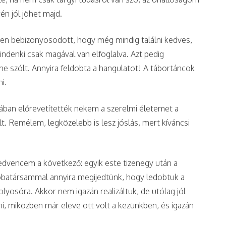
én jól jöhet majd.
en bebizonyosodott, hogy még mindig találni kedves,
indenki csak magával van elfoglalva. Azt pedig
 szólt. Annyira feldobta a hangulatot! A tábortáncok
i.
ában előrevetítették nekem a szerelmi életemet a
t. Remélem, legközelebb is lesz jóslás, mert kíváncsi
edvencem a következő: egyik este tizenegy után a
zobatársammal annyira megijedtünk, hogy ledobtuk a
olyosóra. Akkor nem igazán realizáltuk, de utólag jól
i, miközben már eleve ott volt a kezünkben, és igazán