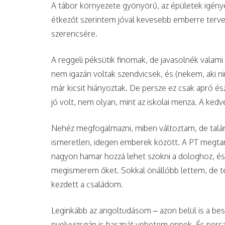
A tábor környezete gyönyörű, az épületek igénye
étkezőt szerintem jóval kevesebb emberre tervez
szerencsére.
A reggeli péksütik finomak, de javasolnék valami
nem igazán voltak szendvicsek, és (nekem, aki n
már kicsit hiányoztak. De persze ez csak apró é
jó volt, nem olyan, mint az iskolai menza. A kedv
Nehéz megfogalmazni, miben változtam, de tal
ismeretlen, idegen emberek között. A PT megtaní
nagyon hamar hozzá lehet szokni a dologhoz, és 
megismerem őket. Sokkal önállóbb lettem, de t
kezdett a családom.
Leginkább az angoltudásom – azon belül is a bes
nyelvvizsgán is hasznát vehetem ennek. És persz