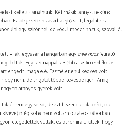
dást kellett csinálnunk. Két másik lánnyal nekünk
bban. Ez kifejezetten zavarba ejtő volt, legalábbis
onosulni egy szirénnel, de végül megcsináltuk, szóval jól
etett –, aki egyszer a hangárban egy
free hugs
feliratú
megöleltük. Egy-két nappal később a kisfiú emlékezett
kart engedni maga elé. Eszméletlenül kedves volt.
, hogy nem, de angolul többé-kevésbé igen. Amíg
g nagyon aranyos gyerek volt.
ltak értem egy kicsit, de azt hiszem, csak azért, mert
at kivéve) még soha nem voltam ottalvós táborban
agyon elégedettek voltak, és baromira örültek, hogy