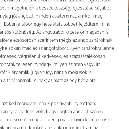
olában magolni. Én a beszédkészség fejlesztése céljából
onylag jól angolul, minden alkalommal, amikor meg
. Ebben a tábor egy hete alatt többet fejlődtem, mint
 jelentős különbség. Az angoltábor ötlete önmagában is
 sikere elsősorban szerintem mégis az angoltanároknak
ire sokan imádják az angoltábort. Ilyen tanárokra lenne
ürelmesek, végtelenül kedvesek, és százszázalékosan
tani, teljesen mindegy, milyen szinten vagy, itt
letét kiérdemlik (ugyanúgy, mint a mókusok is
 tanáromnak, Alinak; az alatt az egy hét alatt
azt kell mondjam, náluk pozitívabb, nyitottabb,
 annyira evidens volt, hogy rögtön angolul szólok
or utolsó előtti napjára pedig már annyira komfortosan
ik programot konkrétan szinkronfordítottam az