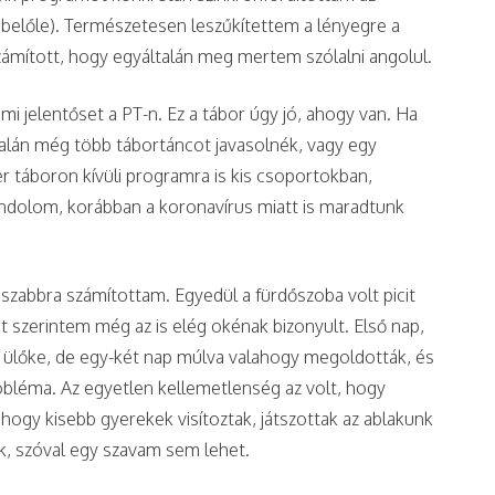
belőle). Természetesen leszűkítettem a lényegre a
mított, hogy egyáltalán meg mertem szólalni angolul.
i jelentőset a PT-n. Ez a tábor úgy jó, ahogy van. Ha
lán még több tábortáncot javasolnék, vagy egy
 táboron kívüli programra is kis csoportokban,
ndolom, korábban a koronavírus miatt is maradtunk
sszabbra számítottam. Egyedül a fürdőszoba volt picit
 szerintem még az is elég okénak bizonyult. Első nap,
 ülőke, de egy-két nap múlva valahogy megoldották, és
robléma. Az egyetlen kellemetlenség az volt, hogy
 hogy kisebb gyerekek visítoztak, játszottak az ablakunk
zik, szóval egy szavam sem lehet.