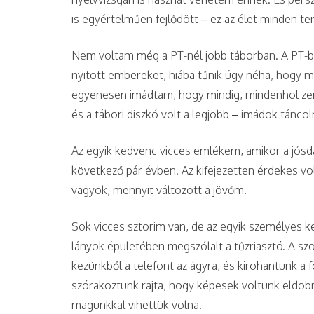
is egyértelműen fejlődött – ez az élet minden ter
Nem voltam még a PT-nél jobb táborban. A PT-b
nyitott embereket, hiába tűnik úgy néha, hogy m
egyenesen imádtam, hogy mindig, mindenhol zene
és a tábori diszkó volt a legjobb – imádok táncoln
Az egyik kedvenc vicces emlékem, amikor a jósd
következő pár évben. Az kifejezetten érdekes vol
vagyok, mennyit változott a jövőm.
Sok vicces sztorim van, de az egyik személyes k
lányok épületében megszólalt a tűzriasztó. A s
kezünkből a telefont az ágyra, és kirohantunk a f
szórakoztunk rajta, hogy képesek voltunk eldobn
magunkkal vihettük volna.