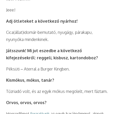
Jeee!
Adj ötleteket a következő nyárhoz!
Cica(állat)idomár-bemutató, nyugágy, párakapu,
nyunyóka mindenkinek.
Játsszunk! Mi jut eszedbe a következő
kifejezésekről: reggeli, kisbusz, kartondoboz?
Péksüti – Aterral a Burger Kingben.
Kismókus, mókus, tanár?
Tűzriadó volt, és az egyik mókus megölelt, mert fáztam.
Orvos, orvos, orvos?
Horrorfilmet
forgattunk
az egyik barátnőmmel, akinek