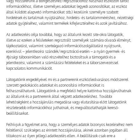
Még több
vagy hozzáférünk a böngészéshez/regisztrációhoz használt eszközön tárolt
információkhoz, illetve személyes adatokat (egyedi azonosítókat, az eszköz
által küldött alapvető információkat stb.) kezelünk személyre szabott
hirdetések és tartalmak nyújtásához, hirdetés- és tartalomméréshez, nézettségi
adatok gyűjtéséhez, valamint termékek kifejlesztéséhez és azok javításához.
Az adatkezelés célja továbbá, hogy az általunk kezelt site-okra látogatók,
illetve az ezeken a felületeken regisztrált személyek számára olvasói élményt,
tájékoztatást, valamint szerteágazó információszolgáltatást nyújtsunk,
ezenkívül – jelentkezési szándék/regisztráció esetén – a nyári gyermek- és
ifjúsági táborainkban való részvételhez biztosítsuk a támogatói és a
jelentkezési, valamint a számlázási feltételeket és a táborszervezéssel
kapcsolatos kommunikációt.
Látogatóink engedélyével mi és a partnereink eszközleolvasásos módszerrel
szerzett geolokációs adatokat és azonosítási információkat is
felhasználhatunk. Látogatóink a megfelelő helyre kattintva hozzájárulhatnak
az általunk és a partnereink által végzett adatkezeléshez. További
lehetőségként a hozzájárulás megadása vagy elutasítása előtt látogatóink
Jövőre ugyanitt tali!
részletesebb információkhoz juthatnak, és megváltoztathatják kereső-
beállításaikat.
2025. 03. 20.
TÁBOROZÓ
Felhívjuk a figyelmet arra, hogy a személyes adatok bizonyos kezeléséhez nem
feltétlenül szükséges az érintett hozzájárulása, akinek azonban jogában áll
tiltakozni az ilyen jellegű adatkezelés ellen. A beállítások csak erre a