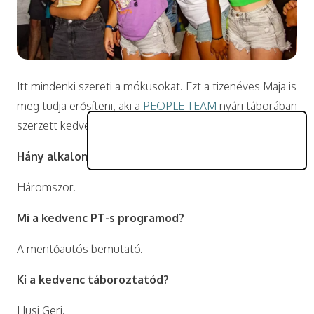
Itt mindenki szereti a mókusokat. Ezt a tizenéves Maja is
meg tudja erősíteni, aki a
PEOPLE TEAM
nyári táborában
szerzett kedves emlékeiről mesélt nekünk.
Hány alkalommal voltál PEOPLE TEAM-táborban?
Háromszor.
Mi a kedvenc PT-s programod?
A mentőautós bemutató.
Ki a kedvenc táboroztatód?
Husi Geri.