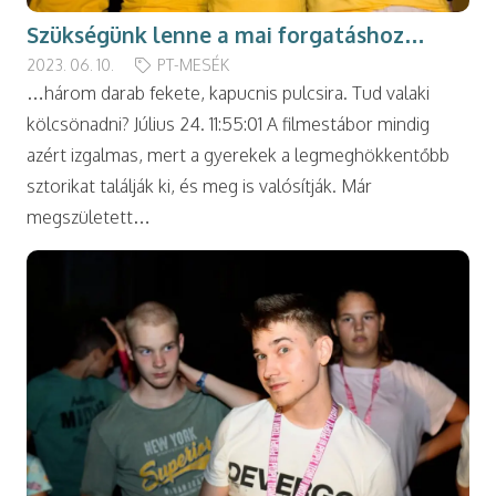
Szükségünk lenne a mai forgatáshoz…
2023. 06. 10.
PT-MESÉK
…három darab fekete, kapucnis pulcsira. Tud valaki
kölcsönadni? Július 24. 11:55:01 A filmestábor mindig
azért izgalmas, mert a gyerekek a legmeghökkentőbb
sztorikat találják ki, és meg is valósítják. Már
megszületett…