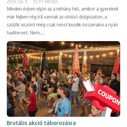
2026. 06. 11.
PT-MESÉK
Minden évben eljön az a néhány hét, amikor a gyerekek
már fejben rég túl vannak az utolsó dolgozaton, a
szülők viszont még csak most kezdik összerakni a nyári
haditervet. Nem…
Brutális akció táborozásra