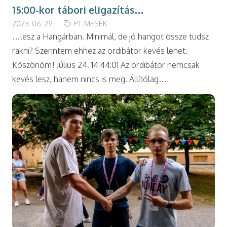
15:00-kor tábori eligazítás…
2023. 06. 29.
PT-MESÉK
…lesz a Hangárban. Minimál, de jó hangot össze tudsz
rakni? Szerintem ehhez az ordibátor kevés lehet.
Köszönöm! Július 24. 14:44:01 Az ordibátor nemcsak
kevés lesz, hanem nincs is meg. Állítólag…