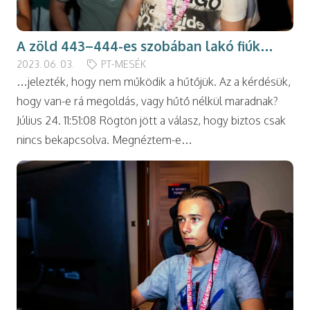
A zöld 443–444-es szobában lakó fiúk…
2023. 06. 03.
PT-MESÉK
…jelezték, hogy nem működik a hűtőjük. Az a kérdésük,
hogy van-e rá megoldás, vagy hűtő nélkül maradnak?
Július 24. 11:51:08 Rögtön jött a válasz, hogy biztos csak
nincs bekapcsolva. Megnéztem-e…