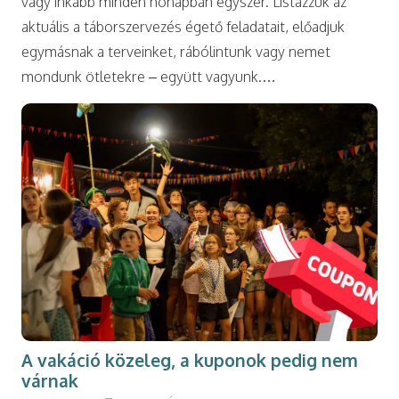
vagy inkább minden hónapban egyszer. Listázzuk az
aktuális a táborszervezés égető feladatait, előadjuk
egymásnak a terveinket, rábólintunk vagy nemet
mondunk ötletekre – együtt vagyunk.…
A vakáció közeleg, a kuponok pedig nem
várnak