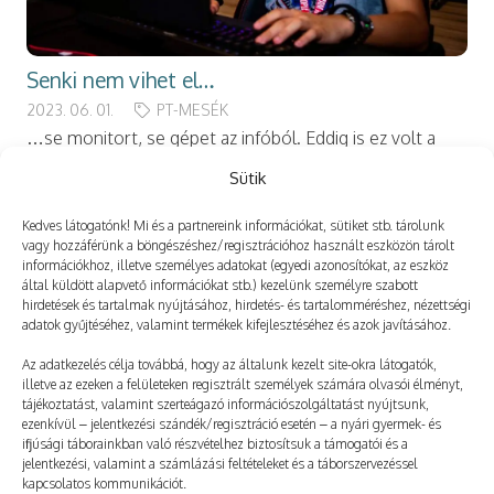
Senki nem vihet el…
2023. 06. 01.
PT-MESÉK
…se monitort, se gépet az infóból. Eddig is ez volt a
szokás, továbbra is ez. Július 22. 17:03:29 Ezt minden
Sütik
évben beírom a csoportba. Már jó előre. Mert az
Kedves látogatónk! Mi és a partnereink információkat, sütiket stb. tárolunk
infósok…
vagy hozzáférünk a böngészéshez/regisztrációhoz használt eszközön tárolt
információkhoz, illetve személyes adatokat (egyedi azonosítókat, az eszköz
által küldött alapvető információkat stb.) kezelünk személyre szabott
hirdetések és tartalmak nyújtásához, hirdetés- és tartalomméréshez, nézettségi
adatok gyűjtéséhez, valamint termékek kifejlesztéséhez és azok javításához.
Az adatkezelés célja továbbá, hogy az általunk kezelt site-okra látogatók,
illetve az ezeken a felületeken regisztrált személyek számára olvasói élményt,
tájékoztatást, valamint szerteágazó információszolgáltatást nyújtsunk,
ezenkívül – jelentkezési szándék/regisztráció esetén – a nyári gyermek- és
ifjúsági táborainkban való részvételhez biztosítsuk a támogatói és a
jelentkezési, valamint a számlázási feltételeket és a táborszervezéssel
kapcsolatos kommunikációt.