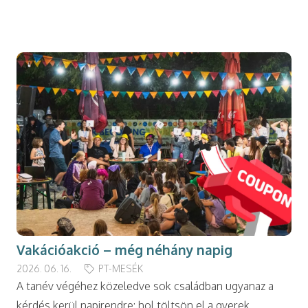
modal-check
Vakációakció – még néhány napig
2026. 06. 16.
PT-MESÉK
A tanév végéhez közeledve sok családban ugyanaz a
kérdés kerül napirendre: hol töltsön el a gyerek