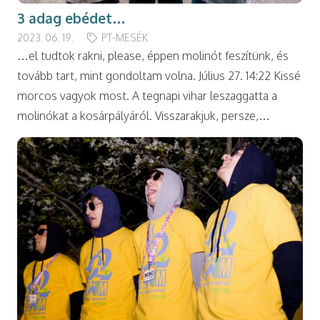
3 adag ebédet…
2023. 06. 19.
PT-MESÉK
…el tudtok rakni, please, éppen molinót feszítünk, és
tovább tart, mint gondoltam volna. Július 27. 14:22 Kissé
morcos vagyok most. A tegnapi vihar leszaggatta a
molinókat a kosárpályáról. Visszarakjuk, persze,…