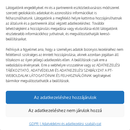
Látogatóink engedélyével mi és a partnereink eszközleolvasásos módszerrel
szerzett geolokációs adatokat és azonosítási információkat is
felhasználhatunk. Látogatóink a megfelelő helyre kattintva hozzájárulhatnak
Valamerre kallódik…
az általunk és a partnereink által végzett adatkezeléshez. További
lehetőségként a hozzájárulás megadása vagy elutasítása előtt látogatóink
2023. 05. 30.
PT-MESÉK
részletesebb információkhoz juthatnak, és megváltoztathatják kereső-
…kettő mikrofonállvány, ha valaki véletlen rátalálna,
beállításaikat.
írjon, köszi! Július 24. 19:44:03 A tábor a nagy
Felhívjuk a figyelmet arra, hogy a személyes adatok bizonyos kezeléséhez nem
elkallódások és megkerülések helyszíne. Igazából
feltétlenül szükséges az érintett hozzájárulása, akinek azonban jogában áll
tiltakozni az ilyen jellegű adatkezelés ellen. A beállítások csak erre a
olyan, mint egy hatalmas volt-nincs szekrény. Leteszel
weboldalra érvényesek. Erre a webhelyre visszatérve vagy az ADATKEZELÉSI
valamit, és simán…
TÁJÉKOZTATÓ, ADATVÉDELMI ÉS ADATKEZELÉSI SZABÁLYZAT A PT-
WEBOLDALAK LÁTOGATÓINAK ÉS FELHASZNÁLÓINAK segítségével
bármikor megváltoztathatók a beállítások.
Mutass többet!
Az adatkezeléshez hozzájárulok
© taborozz.hu
Az adatkezeléshez nem járulok hozzá
GDPR | Adatvédelmi és adatkezelési szabályzat
GDPR | Adatvédelmi és adatkezelési szabályzat