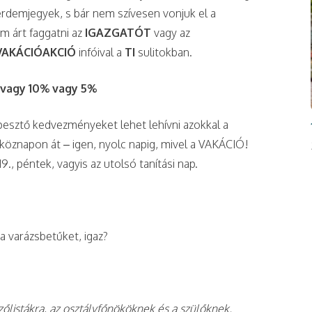
 érdemjegyek, s bár nem szívesen vonjuk el a
m árt faggatni az
IGAZGATÓT
vagy az
VAKÁCIÓAKCIÓ
infóival a
TI
sulitokban.
 vagy 10% vagy 5%
esztő kedvezményeket lehet lehívni azokkal a
köznapon át – igen, nyolc napig, mivel a VAKÁCIÓ!
19., péntek, vagyis az utolsó tanítási nap.
a a varázsbetűket, igaz?
zőlistákra, az osztályfőnököknek és a szülőknek.