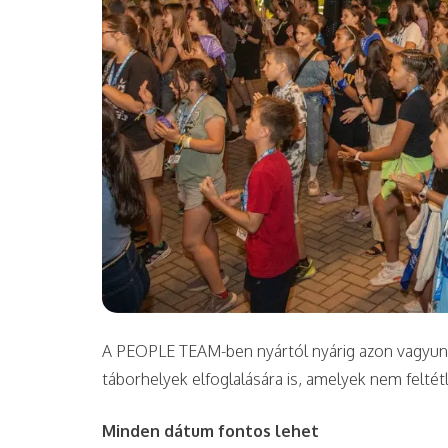
A PEOPLE TEAM-ben nyártól nyárig azon vagyunk
táborhelyek elfoglalására is, amelyek nem feltét
Minden dátum fontos lehet