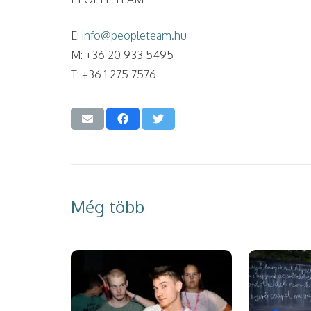
E:
info@peopleteam.hu
M: +36 20 933 5495
T: +36 1 275 7576
Még több