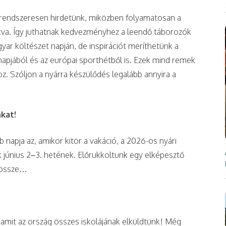
rendszeresen hirdetünk, miközben folyamatosan a
tva. Így juthatnak kedvezményhez a leendő táborozók
agyar költészet napján, de inspirációt meríthetünk a
apjából és az európai sporthétből is. Ezek mind remek
 Szóljon a nyárra készülődés legalább annyira a
kat!
 napja az, amikor kitör a vakáció, a 2026-os nyári
 június 2–3. hetének. Előrukkoltunk egy elképesztő
k össze…
, amit az ország összes iskolájának elküldtünk! Még