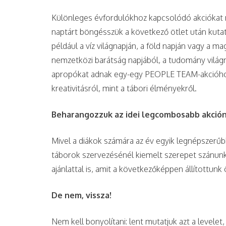
Különleges évfordulókhoz kapcsolódó akciókat 
naptárt böngésszük a következő ötlet után kuta
például a víz világnapján, a föld napján vagy a m
nemzetközi barátság napjából, a tudomány világn
apropókat adnak egy-egy PEOPLE TEAM-akcióhoz.
kreativitásról, mint a tábori élményekről.
Beharangozzuk az idei legcombosabb akción
Mivel a diákok számára az év egyik legnépszerűbb
táborok szervezésénél kiemelt szerepet szánunk
ajánlattal is, amit a következőképpen állítottun
De nem, vissza!
Nem kell bonyolítani: lent mutatjuk azt a levelet