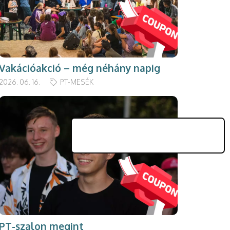
Vakációakció – még néhány napig
2026. 06. 16.
PT-MESÉK
PT-szalon megint