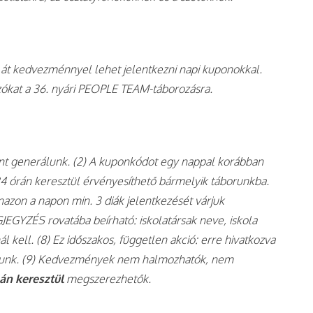
n át kedvezménnyel lehet jelentkezni napi kuponokkal.
zókat a 36. nyári PEOPLE TEAM-táborozásra.
pont generálunk. (2) A kuponkódot egy nappal korábban
 24 órán keresztül érvényesíthető bármelyik táborunkba.
nazon a napon min. 3 diák jelentkezését várjuk
JEGYZÉS rovatába beírható: iskolatársak neve, iskola
ál kell. (8) Ez időszakos, független akció: erre hivatkozva
ítunk. (9) Kedvezmények nem halmozhatók, nem
lán keresztül
megszerezhetők.