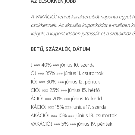
AZ ELSŐKNEK JOBB
A VAKÁCIÓ! felirat karaktereiből naponta egyet 
csökkennek. Az aktuális kuponkódot e-mailben ka
kérjük: a kupont időben juttassák el a szülőkhöz 
BETŰ, SZÁZALÉK, DÁTUM
! »»» 40% »»» június 10. szerda
Ó! »»» 35% »»» június 11. csütörtök
IÓ! »»» 30% »»» június 12. péntek
CIÓ! »»» 25% »»» június 15. hétfő
ÁCIÓ! »»» 20% »»» június 16. kedd
KÁCIÓ! »»» 15% »»» június 17. szerda
AKÁCIÓ! »»» 10% »»» június 18. csütörtök
VAKÁCIÓ! »»» 5% »»» június 19. péntek