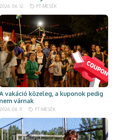
2026. 06. 12.
PT-MESÉK
A vakáció közeleg, a kuponok pedig
nem várnak
2026. 06. 11.
PT-MESÉK