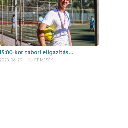
15:00-kor tábori eligazítás…
2023. 06. 29.
PT-MESÉK