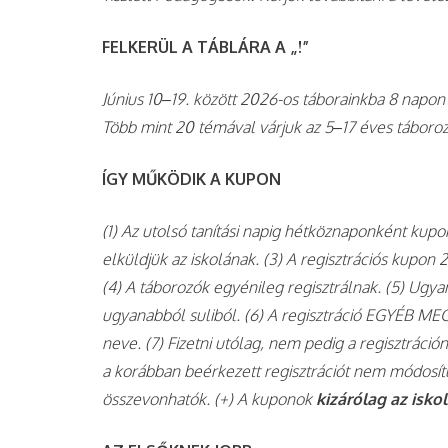
FELKERÜL A TÁBLÁRA A „!”
Június 10–19. között 2026-os táborainkba 8 napo
Több mint 20 témával várjuk az 5–17 éves táboro
ÍGY MŰKÖDIK A KUPON
(1) Az utolsó tanítási napig hétköznaponként ku
elküldjük az iskolának. (3) A regisztrációs kupon
(4) A táborozók egyénileg regisztrálnak. (5) Ugya
ugyanabból suliból. (6) A regisztráció EGYÉB MEG
neve. (7) Fizetni utólag, nem pedig a regisztráción
a korábban beérkezett regisztrációt nem módos
összevonhatók. (+) A kuponok
kizárólag az isko