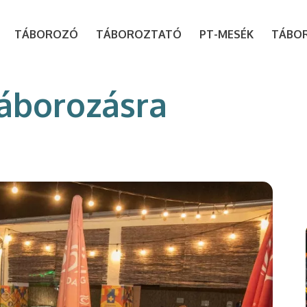
modal-check
TÁBOROZÓ
TÁBOROZTATÓ
PT-MESÉK
TÁBO
táborozásra