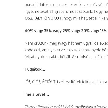
maradt időtök: nincsenek lekerekítve az év végi
figyelmeteket a hajrában, most szólunk, hogy ne
OSZTÁLYFŐNÖKÖT
, hogy mi a helyzet a PT-s
40% vagy 35% vagy 25% vagy 20% vagy 15%
Nem őrültünk meg (vagy hát nem úgy!), de elkép
kódokkal, amelyeket az iskolák kapnak nyolc hét
felirat nyolc karakterből áll. Az utolsó nap június 
Tudjátok…
IÓ!, CIÓ!, ÁCIÓ! Ti is elkezdtétek felírni a táblár
Íme a levél…
Tisztelt Pedagógusok! Kérjük továbbítani a levele