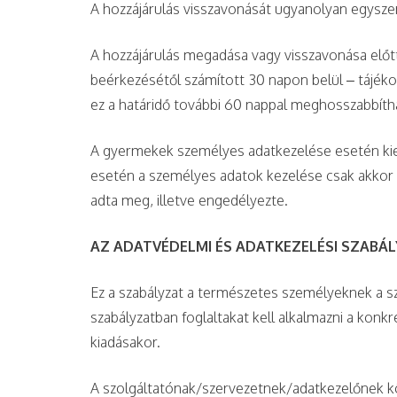
A hozzájárulás visszavonását ugyanolyan egysze
A hozzájárulás megadása vagy visszavonása előt
beérkezésétől számított 30 napon belül – tájéko
ez a határidő további 60 nappal meghosszabbíth
A gyermekek személyes adatkezelése esetén kieme
esetén a személyes adatok kezelése csak akkor é
adta meg, illetve engedélyezte.
AZ ADATVÉDELMI ÉS ADATKEZELÉSI SZABÁ
Ez a szabályzat a természetes személyeknek a s
szabályzatban foglaltakat kell alkalmazni a konk
kiadásakor.
A szolgáltatónak/szervezetnek/adatkezelőnek kö