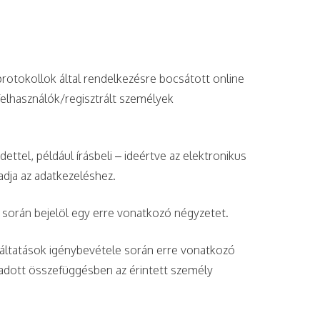
rotokollok által rendelkezésre bocsátott online
felhasználók/regisztrált személyek
ttel, például írásbeli – ideértve az elektronikus
adja az adatkezeléshez.
e során bejelöl egy erre vonatkozó négyzetet.
lgáltatások igénybevétele során erre vonatkozó
az adott összefüggésben az érintett személy