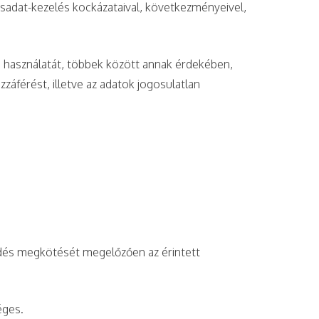
adat-kezelés kockázataival, következményeivel,
s használatát, többek között annak érdekében,
férést, illetve az adatok jogosulatlan
ződés megkötését megelőzően az érintett
éges.