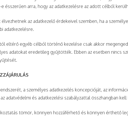
e ésszerűen arra, hogy az adatkezelésre az adott célból kerülh
et élvezhetnek az adatkezelő érdekeivel szemben, ha a személy
bi adatkezelésre.
ától eltérő egyéb célból történő kezelése csak akkor megenged
lyes adatokat eredetileg gyűjtötték. Ebben az esetben nincs szük
yűjtését.
OZZÁJÁRULÁS
trendszerét, a személyes adatkezelés koncepcióját, az informác
az adatvédelmi és adatkezelési szabályzattal összhangban kell b
jékoztatás tömör, könnyen hozzáférhető és könnyen érthető legy