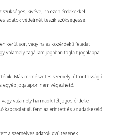
z szükséges, kivéve, ha ezen érdekekkel
yes adatok védelmét teszik szükségessé,
en kerül sor, vagy ha az közérdekű feladat
gy valamely tagállam jogában foglalt jogalappal
örténik. Más természetes személy létfontosságú
lés egyéb jogalapon nem végezhető.
 – vagy valamely harmadik fél jogos érdeke
 kapcsolat áll fenn az érintett és az adatkezelő
ntett a személyes adatok gyűjtésének