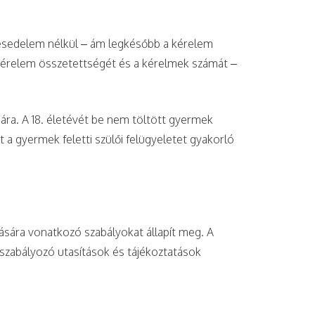
késedelem nélkül – ám legkésőbb a kérelem
a kérelem összetettségét és a kérelmek számát –
ára. A 18. életévét be nem töltött gyermek
a gyermek feletti szülői felügyeletet gyakorló
sára vonatkozó szabályokat állapít meg. A
 szabályozó utasítások és tájékoztatások