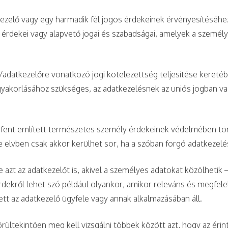
kezelő vagy egy harmadik fél jogos érdekeinek érvényesítéséhe
 érdekei vagy alapvető jogai és szabadságai, amelyek a személ
/adatkezelőre vonatkozó jogi kötelezettség teljesítése keretéb
 gyakorlásához szükséges, az adatkezelésnek az uniós jogban va
s fent említett természetes személy érdekeinek védelmében t
e elvben csak akkor kerülhet sor, ha a szóban forgó adatkeze
 azt az adatkezelőt is, akivel a személyes adatokat közölhetik
rdekről lehet szó például olyankor, amikor releváns és megfelelő
ett az adatkezelő ügyfele vagy annak alkalmazásában áll.
rültekintően meg kell vizsgálni többek között azt, hogy az éri