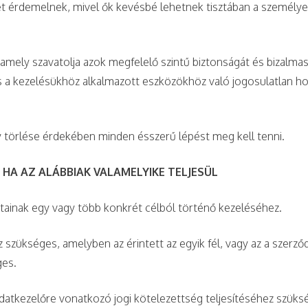
 érdemelnek, mivel ők kevésbé lehetnek tisztában a személyes
amely szavatolja azok megfelelő szintű biztonságát és bizalma
 kezelésükhöz alkalmazott eszközökhöz való jogosulatlan hozzá
 törlése érdekében minden ésszerű lépést meg kell tenni.
HA AZ ALÁBBIAK VALAMELYIKE TELJESÜL
atainak egy vagy több konkrét célból történő kezeléséhez.
z szükséges, amelyben az érintett az egyik fél, vagy az a szer
ges.
datkezelőre vonatkozó jogi kötelezettség teljesítéséhez szüks