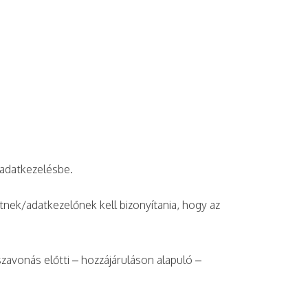
z adatkezelésbe.
nek/adatkezelőnek kell bizonyítania, hogy az
szavonás előtti – hozzájáruláson alapuló –