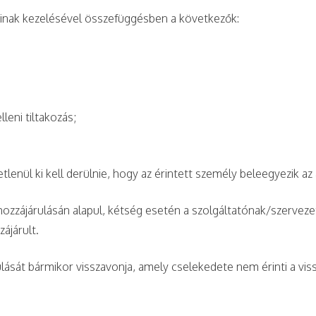
tainak kezelésével összefüggésben a következők:
leni tiltakozás;
tlenül ki kell derülnie, hogy az érintett személy beleegyezik a
ozzájárulásán alapul, kétség esetén a szolgáltatónak/szervezet
ájárult.
ulását bármikor visszavonja, amely cselekedete nem érinti a vis