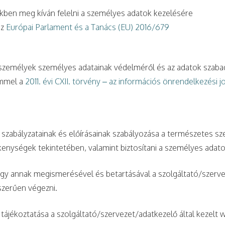
ékben meg kíván felelni a személyes adatok kezelésére
az
Európai Parlament és a Tanács (EU) 2016/679
s személyek személyes adatainak védelméről és az adatok szaba
emmel a
2011. évi CXII. törvény – az információs önrendelkezési 
 szabályzatainak és előírásainak szabályozása a természetes s
kenységek tekintetében, valamint biztosítani a személyes adat
 hogy annak megismerésével és betartásával a szolgáltató/szer
szerűen végezni.
 tájékoztatása a szolgáltató/szervezet/adatkezelő által kezelt