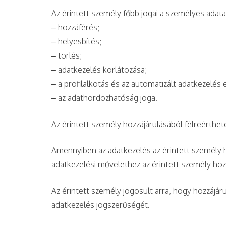
Az érintett személy főbb jogai a személyes ada
– hozzáférés;
– helyesbítés;
– törlés;
– adatkezelés korlátozása;
– a profilalkotás és az automatizált adatkezelés el
– az adathordozhatóság joga.
Az érintett személy hozzájárulásából félreérthete
Amennyiben az adatkezelés az érintett személy h
adatkezelési művelethez az érintett személy hozz
Az érintett személy jogosult arra, hogy hozzájár
adatkezelés jogszerűségét.