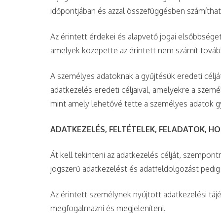
időpontjában és azzal összefüggésben számíthat-
Az érintett érdekei és alapvető jogai elsőbbség
amelyek közepette az érintett nem számít továb
A személyes adatoknak a gyűjtésük eredeti célj
adatkezelés eredeti céljaival, amelyekre a szemé
mint amely lehetővé tette a személyes adatok g
ADATKEZELÉS, FELTÉTELEK, FELADATOK, H
Át kell tekinteni az adatkezelés célját, szempon
jogszerű adatkezelést és adatfeldolgozást pedig 
Az érintett személynek nyújtott adatkezelési tá
megfogalmazni és megjeleníteni.