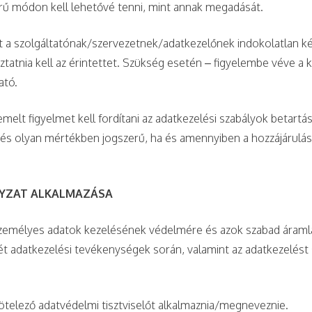
rű módon kell lehetővé tenni, mint annak megadását.
t a szolgáltatónak/szervezetnek/adatkezelőnek indokolatlan 
ztatnia kell az érintettet. Szükség esetén – figyelembe véve 
ató.
lt figyelmet kell fordítani az adatkezelési szabályok betartás
s olyan mértékben jogszerű, ha és amennyiben a hozzájárulást 
LYZAT ALKALMAZÁSA
zemélyes adatok kezelésének védelmére és azok szabad áramlá
rét adatkezelési tevékenységek során, valamint az adatkezelést
telező adatvédelmi tisztviselőt alkalmaznia/megneveznie.