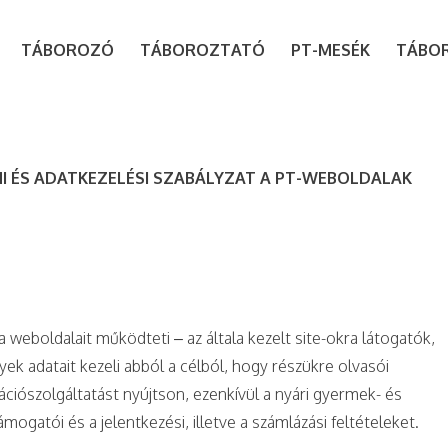
modal-check
TÁBOROZÓ
TÁBOROZTATÓ
PT-MESÉK
TÁBO
I ÉS ADATKEZELÉSI SZABÁLYZAT A PT-WEBOLDALAK
weboldalait működteti – az általa kezelt site-okra látogatók,
lyek adatait kezeli abból a célból, hogy részükre olvasói
ációszolgáltatást nyújtson, ezenkívül a nyári gyermek- és
ámogatói és a jelentkezési, illetve a számlázási feltételeket.