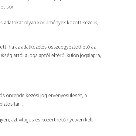
et sor.
es adatokat olyan körülmények között kezelik,
ett, ha az adatkezelés összeegyeztethető az
ség attól a jogalaptól eltérő, külön jogalapra,
iós önrendelkezési jog érvényesülését, a
iztosítani.
en; azt világos és közérthető nyelven kell