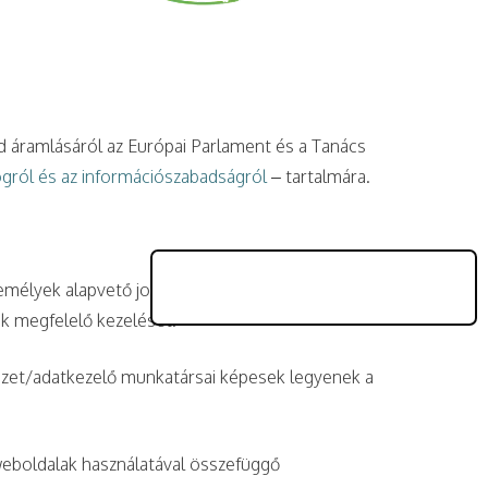
d áramlásáról az Európai Parlament és a Tanács
jogról és az információszabadságról
– tartalmára.
zemélyek alapvető jogainak és szabadságának
ok megfelelő kezelését.
vezet/adatkezelő munkatársai képesek legyenek a
 weboldalak használatával összefüggő