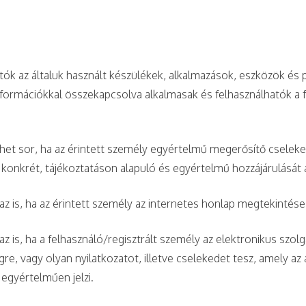
 az általuk használt készülékek, alkalmazások, eszközök és p
információkkal összekapcsolva alkalmasak és felhasználhatók a 
het sor, ha az érintett személy egyértelmű megerősítő cselekede
, konkrét, tájékoztatáson alapuló és egyértelmű hozzájárulását 
az is, ha az érintett személy az internetes honlap megtekintés
z is, ha a felhasználó/regisztrált személy az elektronikus szo
égre, vagy olyan nyilatkozatot, illetve cselekedet tesz, amely 
egyértelműen jelzi.