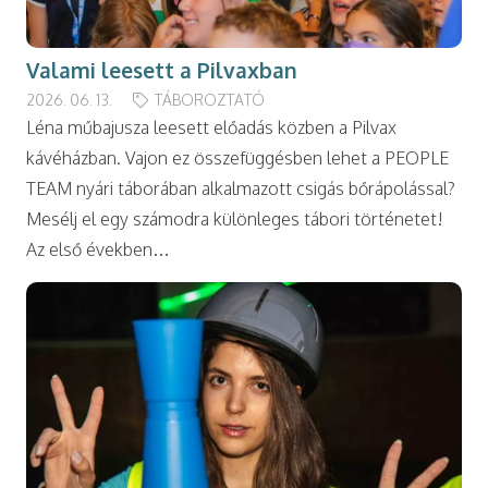
Valami leesett a Pilvaxban
2026. 06. 13.
TÁBOROZTATÓ
Léna műbajusza leesett előadás közben a Pilvax
kávéházban. Vajon ez összefüggésben lehet a PEOPLE
TEAM nyári táborában alkalmazott csigás bőrápolással?
Mesélj el egy számodra különleges tábori történetet!
Az első években…