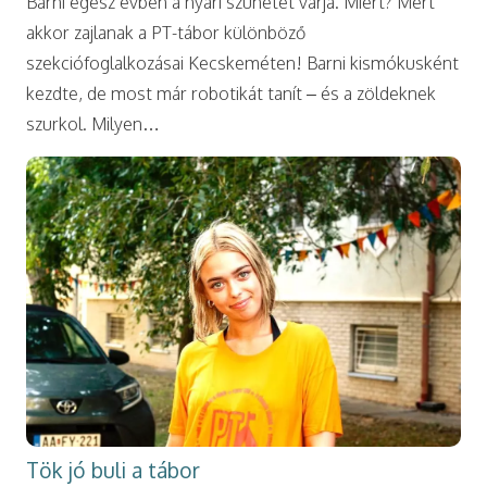
Barni egész évben a nyári szünetet várja. Miért? Mert
akkor zajlanak a PT-tábor különböző
szekciófoglalkozásai Kecskeméten! Barni kismókusként
kezdte, de most már robotikát tanít – és a zöldeknek
szurkol. Milyen…
Tök jó buli a tábor