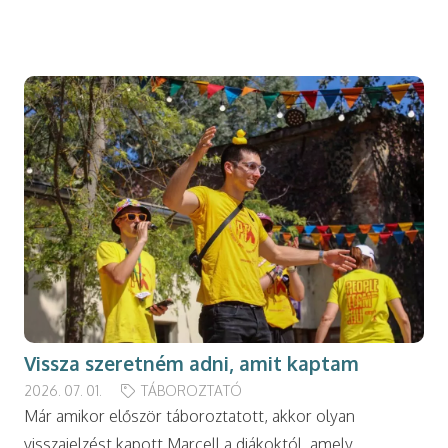
modal-check
Vissza szeretném adni, amit kaptam
2026. 07. 01.
TÁBOROZTATÓ
Már amikor először táboroztatott, akkor olyan
visszajelzést kapott Marcell a diákoktól, amely