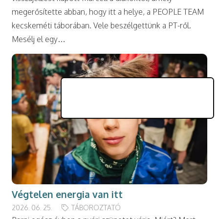
megerősítette abban, hogy itt a helye, a PEOPLE TEAM
kecskeméti táborában. Vele beszélgettünk a PT-ről.
Mesélj el egy…
Végtelen energia van itt
2026. 06. 25.
TÁBOROZTATÓ