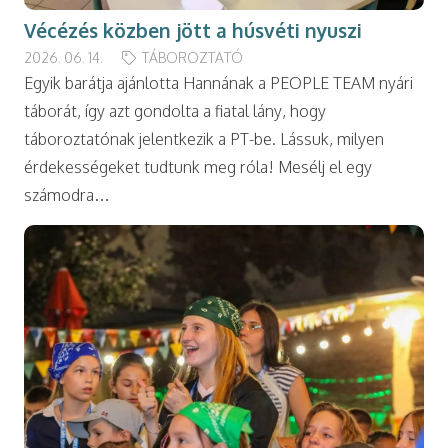
Vécézés közben jött a húsvéti nyuszi
2026. 06. 14.
TÁBOROZTATÓ
Egyik barátja ajánlotta Hannának a PEOPLE TEAM nyári
táborát, így azt gondolta a fiatal lány, hogy
táboroztatónak jelentkezik a PT-be. Lássuk, milyen
érdekességeket tudtunk meg róla! Mesélj el egy
számodra…