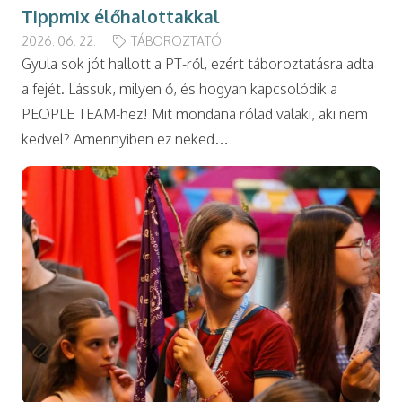
Tippmix élőhalottakkal
2026. 06. 22.
TÁBOROZTATÓ
Gyula sok jót hallott a PT-ről, ezért táboroztatásra adta
a fejét. Lássuk, milyen ő, és hogyan kapcsolódik a
PEOPLE TEAM-hez! Mit mondana rólad valaki, aki nem
kedvel? Amennyiben ez neked…