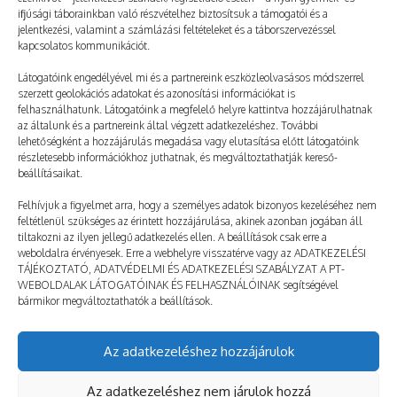
ifjúsági táborainkban való részvételhez biztosítsuk a támogatói és a
jelentkezési, valamint a számlázási feltételeket és a táborszervezéssel
kapcsolatos kommunikációt.
Látogatóink engedélyével mi és a partnereink eszközleolvasásos módszerrel
szerzett geolokációs adatokat és azonosítási információkat is
felhasználhatunk. Látogatóink a megfelelő helyre kattintva hozzájárulhatnak
Szendvicses póker
az általunk és a partnereink által végzett adatkezeléshez. További
lehetőségként a hozzájárulás megadása vagy elutasítása előtt látogatóink
2026. 06. 08.
TÁBOROZTATÓ
részletesebb információkhoz juthatnak, és megváltoztathatják kereső-
Vannak olyan ételek, amelyek szinte kivétel nélkül
beállításaikat.
bejönnek mindenkinek. Ezzel szembesült a PEOPLE
Felhívjuk a figyelmet arra, hogy a személyes adatok bizonyos kezeléséhez nem
TEAM egyik táboroztatója, Ábel is, aki elmesélte nekünk
feltétlenül szükséges az érintett hozzájárulása, akinek azonban jogában áll
tiltakozni az ilyen jellegű adatkezelés ellen. A beállítások csak erre a
a kedvenc történetét. Mesélj el egy számodra
weboldalra érvényesek. Erre a webhelyre visszatérve vagy az ADATKEZELÉSI
különleges tábori történetet! Nekem…
TÁJÉKOZTATÓ, ADATVÉDELMI ÉS ADATKEZELÉSI SZABÁLYZAT A PT-
WEBOLDALAK LÁTOGATÓINAK ÉS FELHASZNÁLÓINAK segítségével
bármikor megváltoztathatók a beállítások.
Mutass többet!
Az adatkezeléshez hozzájárulok
© taborozz.hu
Az adatkezeléshez nem járulok hozzá