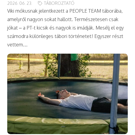
2026. 06. 23.
TÁBOROZTATÓ
Viki mókusnak jelentkezett a PEOPLE TEAM táborába,
amelyről nagyon sokat hallott. Természetesen csak
jókat – a PT-t kicsik és nagyok is imádják. Mesélj el egy
számodra különleges tábori történetet! Egyszer részt
vettem…