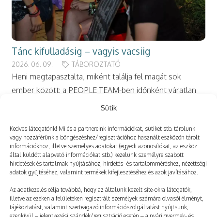
Tánc kifulladásig – vagyis vacsiig
2026. 06. 09.
TÁBOROZTATÓ
Heni megtapasztalta, miként találja fel magát sok
ember között: a PEOPLE TEAM-ben időnként váratlan
helyzeteket is meg kell oldania. A PT-s táboroztatóval
Sütik
beszélgettünk. Mesélj el egy számodra különleges
Kedves látogatónk! Mi és a partnereink információkat, sütiket stb. tárolunk
tábori történetet! Tabival délutáni…
vagy hozzáférünk a böngészéshez/regisztrációhoz használt eszközön tárolt
információkhoz, illetve személyes adatokat (egyedi azonosítókat, az eszköz
által küldött alapvető információkat stb.) kezelünk személyre szabott
hirdetések és tartalmak nyújtásához, hirdetés- és tartalomméréshez, nézettségi
adatok gyűjtéséhez, valamint termékek kifejlesztéséhez és azok javításához.
Az adatkezelés célja továbbá, hogy az általunk kezelt site-okra látogatók,
illetve az ezeken a felületeken regisztrált személyek számára olvasói élményt,
tájékoztatást, valamint szerteágazó információszolgáltatást nyújtsunk,
ezenkívül – jelentkezési szándék/regisztráció esetén – a nyári gyermek- és