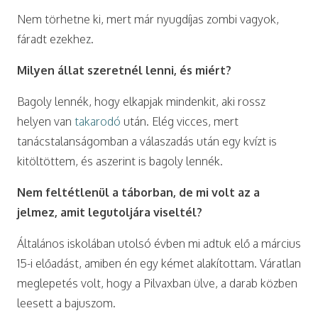
Nem törhetne ki, mert már nyugdíjas zombi vagyok,
fáradt ezekhez.
Milyen állat szeretnél lenni, és miért?
Bagoly lennék, hogy elkapjak mindenkit, aki rossz
helyen van
takarodó
után. Elég vicces, mert
tanácstalanságomban a válaszadás után egy kvízt is
kitöltöttem, és aszerint is bagoly lennék.
Nem feltétlenül a táborban, de mi volt az a
jelmez, amit legutoljára viseltél?
Általános iskolában utolsó évben mi adtuk elő a március
15-i előadást, amiben én egy kémet alakítottam. Váratlan
meglepetés volt, hogy a Pilvaxban ülve, a darab közben
leesett a bajuszom.