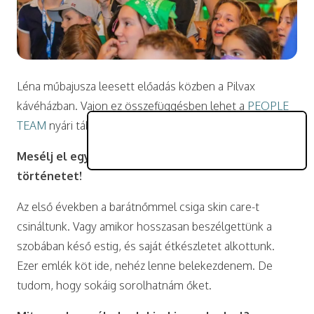
Léna műbajusza leesett előadás közben a Pilvax
kávéházban. Vajon ez összefüggésben lehet a
PEOPLE
TEAM
nyári táborában alkalmazott csigás bőrápolással?
Mesélj el egy számodra különleges tábori
történetet!
Az első években a barátnőmmel csiga skin care-t
csináltunk. Vagy amikor hosszasan beszélgettünk a
szobában késő estig, és saját étkészletet alkottunk.
Ezer emlék köt ide, nehéz lenne belekezdenem. De
tudom, hogy sokáig sorolhatnám őket.