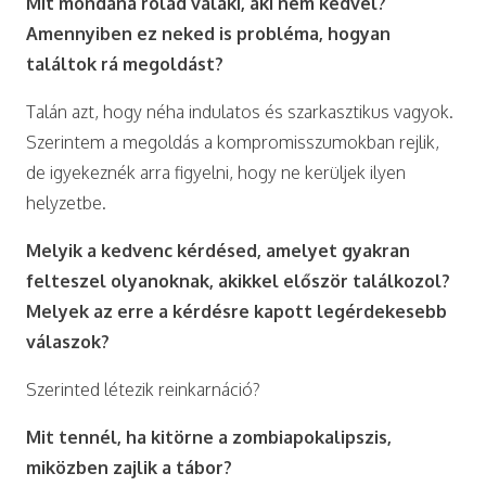
Mit mondana rólad valaki, aki nem kedvel?
Amennyiben ez neked is probléma, hogyan
találtok rá megoldást?
Talán azt, hogy néha indulatos és szarkasztikus vagyok.
Szerintem a megoldás a kompromisszumokban rejlik,
de igyekeznék arra figyelni, hogy ne kerüljek ilyen
helyzetbe.
Melyik a kedvenc kérdésed, amelyet gyakran
felteszel olyanoknak, akikkel először találkozol?
Melyek az erre a kérdésre kapott legérdekesebb
válaszok?
Szerinted létezik reinkarnáció?
Mit tennél, ha kitörne a zombiapokalipszis,
miközben zajlik a tábor?