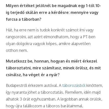
Milyen értéket jelölnél be magadnak egy 1-től 10-
ig terjedő skálán erre a kérdésre: mennyire vagy
furcsa a táborban?
Hát, ha erre nem is tudok konkrét számot írni vagy
rangsorolni, azt azért elmondhatom, hogy a PT-ben
olyan dolgokra vagyok képes, amikre alapvetően
otthon nem.
Mutatkozz be, honnan, hogyan és miért érkezel
táboroztatni, mire számítasz, minek örülsz, és mit
csinálsz, ha véget ér a nyár?
Budapestről érkezem autóval. A
táborozásból
kinőttem,
így nyaranta jöhet a táboroztatás. Remélem, idén majd
alhatok 3 órát egyhuzamban. A legjobban annak örülök,
hogy újra találkozom a táboros barátaimmal.