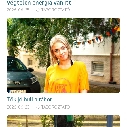
Végtelen energia van itt
2026. 06. 25.
TÁBOROZTATÓ
Tök jó buli a tábor
2026. 06. 23.
TÁBOROZTATÓ