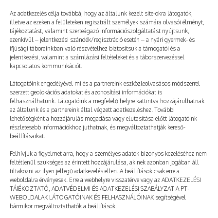
Az adatkezelés célja továbbá, hogy az általunk kezelt site-okra látogatók,
illetve az ezeken a felületeken regisztrált személyek számára olvasói élményt,
tájékoztatást, valamint szerteágazó információszolgáltatást nyújtsunk,
ezenkívül – jelentkezési szándék/regisztráció esetén – a nyári gyermek- és
ifjúsági táborainkban való részvételhez biztosítsuk a támogatói és a
jelentkezési, valamint a számlázási feltételeket és a táborszervezéssel
kapcsolatos kommunikációt.
Látogatóink engedélyével mi és a partnereink eszközleolvasásos módszerrel
szerzett geolokációs adatokat és azonosítási információkat is
felhasználhatunk. Látogatóink a megfelelő helyre kattintva hozzájárulhatnak
az általunk és a partnereink által végzett adatkezeléshez. További
lehetőségként a hozzájárulás megadása vagy elutasítása előtt látogatóink
részletesebb információkhoz juthatnak, és megváltoztathatják kereső-
Kék haj helyett
beállításaikat.
2026. 05. 23.
TÁBOROZTATÓ
Felhívjuk a figyelmet arra, hogy a személyes adatok bizonyos kezeléséhez nem
feltétlenül szükséges az érintett hozzájárulása, akinek azonban jogában áll
tiltakozni az ilyen jellegű adatkezelés ellen. A beállítások csak erre a
weboldalra érvényesek. Erre a webhelyre visszatérve vagy az ADATKEZELÉSI
TÁJÉKOZTATÓ, ADATVÉDELMI ÉS ADATKEZELÉSI SZABÁLYZAT A PT-
WEBOLDALAK LÁTOGATÓINAK ÉS FELHASZNÁLÓINAK segítségével
bármikor megváltoztathatók a beállítások.