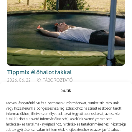
Tippmix élőhalottakkal
2026. 06. 22.
TÁBOROZTATÓ
Sütik
Kedves látogatónk! Mi és a partnereink információkat, sütiket stb. tárolunk
vagy hozzáférünk a böngészéshez/regisztrációhoz használt eszközön tárolt
információkhoz, illetve személyes adatokat (egyedi azonosítókat, az eszköz
Még több
által küldött alapvető információkat stb.) kezelünk személyre szabott
hirdetések és tartalmak nyújtásához, hirdetés- és tartalomméréshez, nézettségi
adatok gyűjtéséhez, valamint termékek kifejlesztéséhez és azok javításához.