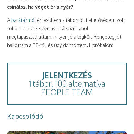
csinálsz, ha véget ér a nyár?
A
barátaimtól
értesültem a táborról. Lehetőségem volt
több táborvezetővel is találkozni, ahol
megtapasztalhattam, milyen jó a légkör. Rengeteg jót
hallottam a PT-ről, és úgy döntöttem, kipróbálom.
JELENTKEZÉS
1 tábor, 100 alternatíva
PEOPLE TEAM
Kapcsolódó