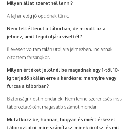
Milyen állat szeretnél lenni?
A lajhár elég jó opciónak tűnik.
Nem feltétlenül a táborban, de mi volt az a
jelmez, amit legutoljára viseltél?
11 évesen voltam talán utoljára jelmezben. Indiánnak
öltöztem farsangkor.
Milyen értéket jelölnél be magadnak egy 1-től 10-
ig terjedő skálán erre a kérdésre: mennyire vagy
furcsa a táborban?
Biztonsági 7-est mondanék. Nem lenne szerencsés friss
táboroztatóként magasabb számot mondani.
Mutatkozz be, honnan, hogyan és miért érkezel
táboroztatni, mire számítasz, minek örülsz, és mit