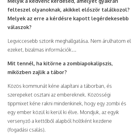
Melyik a kedvenc kérdésed, amelyet gyakran
felteszel olyanoknak, akikkel először találkozol?
Melyek az erre a kérdésre kapott legérdekesebb
válaszok?
Legviccesebb sztorik meghallgatása. Nem árulhatom el
ezeket, bizalmas információk…
Mit tennél, ha kitörne a zombiapokalipszis,
miközben zajlik a tábor?
Közös kommunát kéne alapítani a táborban, és
szerepeket osztani az embereknek. Közösségi
tippmixet kéne rakni mindenkinek, hogy egy zombi és
egy ember közül ki kerül ki élve. Mondjuk, az egyik
versenyző a kettőből alapból holtként kezdene
(fogadási csalás).