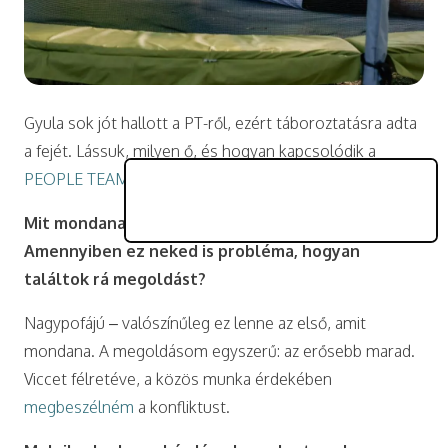
Gyula sok jót hallott a PT-ről, ezért táboroztatásra adta
a fejét. Lássuk, milyen ő, és hogyan kapcsolódik a
PEOPLE TEAM-hez
!
Mit mondana rólad valaki, aki nem kedvel?
Amennyiben ez neked is probléma, hogyan
találtok rá megoldást?
Nagypofájú – valószínűleg ez lenne az első, amit
mondana. A megoldásom egyszerű: az erősebb marad.
Viccet félretéve, a közös munka érdekében
megbeszélném
a konfliktust.