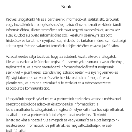
Sütik
Kedves látogatónk! Mi és a partnereink információkat, sütiket stb. tárolunk
vagy hozzáférünk a böngészéshez/regisztrációhoz használt eszközön tárolt
információkhoz, illetve személyes adatokat (egyedi azonosítókat, az eszköz
Még több
által küldött alapvető információkat stb.) kezelünk személyre szabott
hirdetések és tartalmak nyújtásához, hirdetés- és tartalomméréshez, nézettségi
adatok gyűjtéséhez, valamint termékek kifejlesztéséhez és azok javításához.
Az adatkezelés célja továbbá, hogy az általunk kezelt site-okra látogatók,
illetve az ezeken a felületeken regisztrált személyek számára olvasói élményt,
tájékoztatást, valamint szerteágazó információszolgáltatást nyújtsunk,
ezenkívül – jelentkezési szándék/regisztráció esetén – a nyári gyermek- és
ifjúsági táborainkban való részvételhez biztosítsuk a támogatói és a
jelentkezési, valamint a számlázási feltételeket és a táborszervezéssel
kapcsolatos kommunikációt.
Látogatóink engedélyével mi és a partnereink eszközleolvasásos módszerrel
szerzett geolokációs adatokat és azonosítási információkat is
felhasználhatunk. Látogatóink a megfelelő helyre kattintva hozzájárulhatnak
az általunk és a partnereink által végzett adatkezeléshez. További
lehetőségként a hozzájárulás megadása vagy elutasítása előtt látogatóink
részletesebb információkhoz juthatnak, és megváltoztathatják kereső-
Sárga póló = mókus vagyok
beállításaikat.