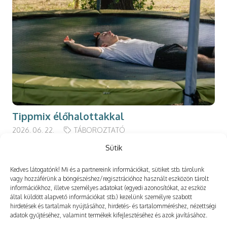
Tippmix élőhalottakkal
2026. 06. 22.
TÁBOROZTATÓ
Sütik
Kedves látogatónk! Mi és a partnereink információkat, sütiket stb. tárolunk
vagy hozzáférünk a böngészéshez/regisztrációhoz használt eszközön tárolt
információkhoz, illetve személyes adatokat (egyedi azonosítókat, az eszköz
Még több
által küldött alapvető információkat stb.) kezelünk személyre szabott
hirdetések és tartalmak nyújtásához, hirdetés- és tartalomméréshez, nézettségi
adatok gyűjtéséhez, valamint termékek kifejlesztéséhez és azok javításához.