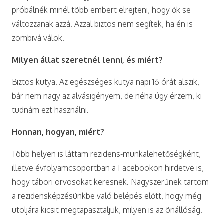
próbálnék minél több embert elrejteni, hogy ők se
változzanak azzá. Azzal biztos nem segítek, ha én is
zombivá válok.
Milyen állat szeretnél lenni, és miért?
Biztos kutya. Az egészséges kutya napi 16 órát alszik,
bár nem nagy az alvásigényem, de néha úgy érzem, ki
tudnám ezt használni.
Honnan, hogyan, miért?
Több helyen is láttam rezidens-munkalehetőségként,
illetve évfolyamcsoportban a Facebookon hirdetve is,
hogy tábori orvosokat keresnek. Nagyszerűnek tartom
a rezidensképzésünkbe való belépés előtt, hogy még
utoljára kicsit megtapasztaljuk, milyen is az önállóság.