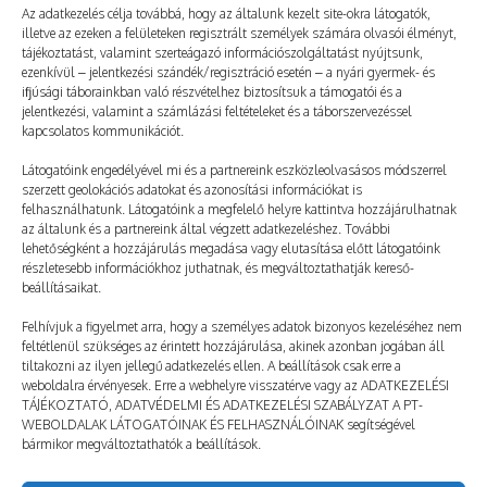
Az adatkezelés célja továbbá, hogy az általunk kezelt site-okra látogatók,
illetve az ezeken a felületeken regisztrált személyek számára olvasói élményt,
tájékoztatást, valamint szerteágazó információszolgáltatást nyújtsunk,
ezenkívül – jelentkezési szándék/regisztráció esetén – a nyári gyermek- és
ifjúsági táborainkban való részvételhez biztosítsuk a támogatói és a
jelentkezési, valamint a számlázási feltételeket és a táborszervezéssel
kapcsolatos kommunikációt.
Látogatóink engedélyével mi és a partnereink eszközleolvasásos módszerrel
szerzett geolokációs adatokat és azonosítási információkat is
felhasználhatunk. Látogatóink a megfelelő helyre kattintva hozzájárulhatnak
az általunk és a partnereink által végzett adatkezeléshez. További
lehetőségként a hozzájárulás megadása vagy elutasítása előtt látogatóink
részletesebb információkhoz juthatnak, és megváltoztathatják kereső-
Ötletelés a PT alapítójával
beállításaikat.
2024. 07. 15.
TÁBOROZTATÓ
Felhívjuk a figyelmet arra, hogy a személyes adatok bizonyos kezeléséhez nem
feltétlenül szükséges az érintett hozzájárulása, akinek azonban jogában áll
tiltakozni az ilyen jellegű adatkezelés ellen. A beállítások csak erre a
weboldalra érvényesek. Erre a webhelyre visszatérve vagy az ADATKEZELÉSI
TÁJÉKOZTATÓ, ADATVÉDELMI ÉS ADATKEZELÉSI SZABÁLYZAT A PT-
WEBOLDALAK LÁTOGATÓINAK ÉS FELHASZNÁLÓINAK segítségével
bármikor megváltoztathatók a beállítások.