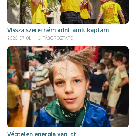
Vissza szeretném adni, amit kaptam
2026. 07. 01.
TÁBOROZTATÓ
Végtelen energia van itt