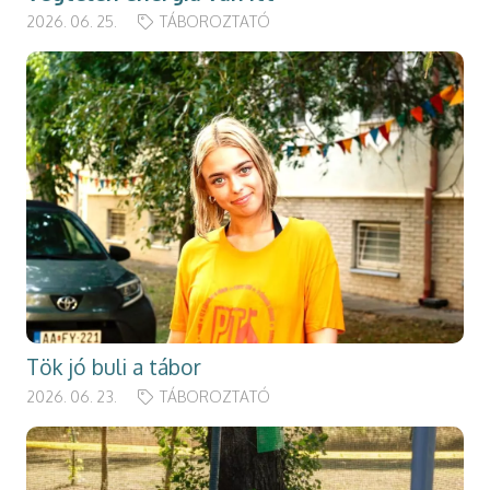
2026. 06. 25.
TÁBOROZTATÓ
Tök jó buli a tábor
2026. 06. 23.
TÁBOROZTATÓ