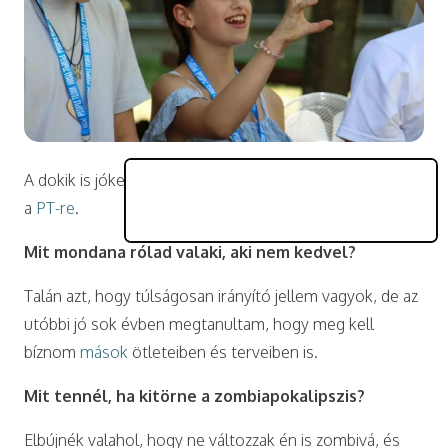
A dokik is jókedvűen táboroznak. Egyikük így bukkant rá
a
PT-re
.
Mit mondana rólad valaki, aki nem kedvel?
Talán azt, hogy túlságosan irányító jellem vagyok, de az
utóbbi jó sok évben megtanultam, hogy meg kell
bíznom
mások
ötleteiben és terveiben is.
Mit tennél, ha kitörne a zombiapokalipszis?
Elbújnék valahol, hogy ne változzak én is zombivá, és