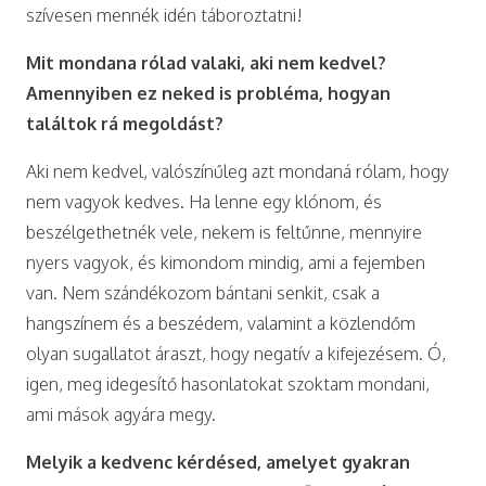
szívesen mennék idén táboroztatni!
Mit mondana rólad valaki, aki nem kedvel?
Amennyiben ez neked is probléma, hogyan
találtok rá megoldást?
Aki nem kedvel, valószínűleg azt mondaná rólam, hogy
nem vagyok kedves. Ha lenne egy klónom, és
beszélgethetnék vele, nekem is feltűnne, mennyire
nyers vagyok, és kimondom mindig, ami a fejemben
van. Nem szándékozom bántani senkit, csak a
hangszínem és a beszédem, valamint a közlendőm
olyan sugallatot áraszt, hogy negatív a kifejezésem. Ó,
igen, meg idegesítő hasonlatokat szoktam mondani,
ami mások agyára megy.
Melyik a kedvenc kérdésed, amelyet gyakran