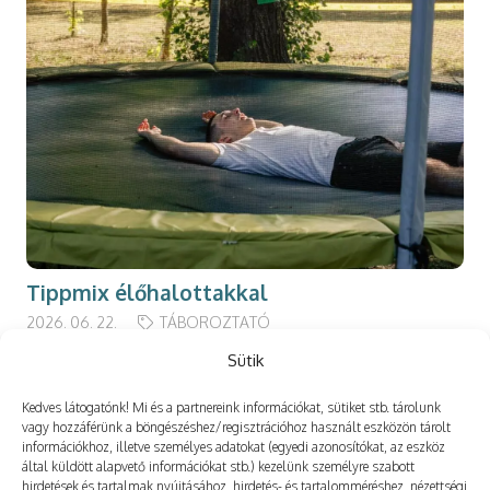
Tippmix élőhalottakkal
2026. 06. 22.
TÁBOROZTATÓ
Sütik
Kedves látogatónk! Mi és a partnereink információkat, sütiket stb. tárolunk
vagy hozzáférünk a böngészéshez/regisztrációhoz használt eszközön tárolt
információkhoz, illetve személyes adatokat (egyedi azonosítókat, az eszköz
Még több
által küldött alapvető információkat stb.) kezelünk személyre szabott
hirdetések és tartalmak nyújtásához, hirdetés- és tartalomméréshez, nézettségi