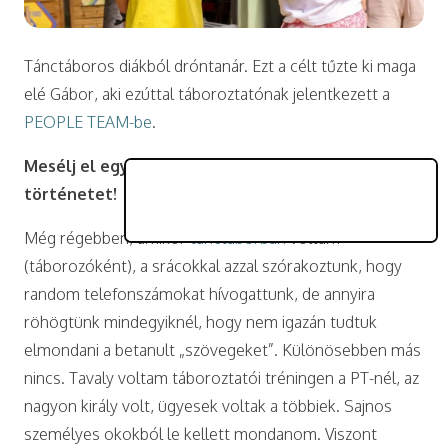
Tánctáboros diákból dróntanár. Ezt a célt tűzte ki maga
elé Gábor, aki ezúttal táboroztatónak jelentkezett a
PEOPLE TEAM-be
.
Mesélj el egy számodra különleges tábori
történetet!
Még régebben, amikor
tánctáborban
voltam
(táborozóként), a srácokkal azzal szórakoztunk, hogy
random telefonszámokat hívogattunk, de annyira
röhögtünk mindegyiknél, hogy nem igazán tudtuk
elmondani a betanult „szövegeket”. Különösebben más
nincs. Tavaly voltam táboroztatói tréningen a PT-nél, az
nagyon király volt, ügyesek voltak a többiek. Sajnos
személyes okokból le kellett mondanom. Viszont