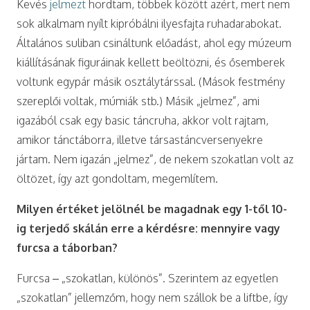
Kevés
jelmezt
hordtam, többek között azért, mert nem
sok alkalmam nyílt kipróbálni ilyesfajta ruhadarabokat.
Általános suliban csináltunk előadást, ahol egy múzeum
kiállításának figuráinak kellett beöltözni, és ősemberek
voltunk egypár másik osztálytárssal. (Mások festmény
szereplői voltak, múmiák stb.) Másik „jelmez”, ami
igazából csak egy basic táncruha, akkor volt rajtam,
amikor tánctáborra, illetve társastáncversenyekre
jártam. Nem igazán „jelmez”, de nekem szokatlan volt az
öltözet, így azt gondoltam, megemlítem.
Milyen értéket jelölnél be magadnak egy 1-től 10-
ig terjedő skálán erre a kérdésre: mennyire vagy
furcsa a táborban?
Furcsa – „szokatlan, különös”. Szerintem az egyetlen
„szokatlan” jellemzőm, hogy nem szállok be a liftbe, így