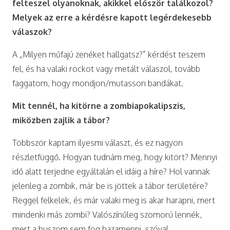
felteszel olyanoknak, akikkel először találkozol?
Melyek az erre a kérdésre kapott legérdekesebb
válaszok?
A „Milyen műfajú zenéket hallgatsz?” kérdést teszem
fel, és ha valaki rockot vagy metált válaszol, tovább
faggatom, hogy mondjon/mutasson bandákat.
Mit tennél, ha kitörne a zombiapokalipszis,
miközben zajlik a tábor?
Többször kaptam ilyesmi választ, és ez nagyon
részletfüggő. Hogyan tudnám meg, hogy kitört? Mennyi
idő alatt terjedne egyáltalán el idáig a híre? Hol vannak
jelenleg a zombik, már be is jöttek a tábor területére?
Reggel felkelek, és már valaki meg is akar harapni, mert
mindenki más zombi? Valószínűleg szomorú lennék,
mert a buszom sem fog hazamenni, szóval