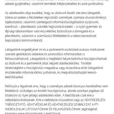
adatok gyűjtéséhez, valamint termékek kifejlesztéséhez és azok javításához.
Az adatkezelés célja továbbá, hogy az általunk kezelt site-okra látogatók,
illetve az ezeken a felületeken regisztrált személyek számára olvasói élményt,
tájékoztatást, valamint szerteágazó információszolgáltatást nyújtsunk,
ezenkívül – jelentkezési szándék/regisztráció esetén – a nyári gyermek- és
ifjúsági táborainkban való részvételhez biztosítsuk a támogatói és a
jelentkezési, valamint a számlázási feltételeket és a táborszervezéssel
kapcsolatos kommunikációt.
Látogatóink engedélyével mi és a partnereink eszközleolvasásos módszerrel
szerzett geolokációs adatokat és azonosítási információkat is
felhasználhatunk. Látogatóink a megfelelő helyre kattintva hozzájárulhatnak
az általunk és a partnereink által végzett adatkezeléshez. További
lehetőségként a hozzájárulás megadása vagy elutasítása előtt látogatóink
részletesebb információkhoz juthatnak, és megváltoztathatják kereső-
A PT egy gyerekfesztivál
beállításaikat.
2026. 05. 11.
TÁBOROZTATÓ
Felhívjuk a figyelmet arra, hogy a személyes adatok bizonyos kezeléséhez nem
feltétlenül szükséges az érintett hozzájárulása, akinek azonban jogában áll
tiltakozni az ilyen jellegű adatkezelés ellen. A beállítások csak erre a
weboldalra érvényesek. Erre a webhelyre visszatérve vagy az ADATKEZELÉSI
TÁJÉKOZTATÓ, ADATVÉDELMI ÉS ADATKEZELÉSI SZABÁLYZAT A PT-
WEBOLDALAK LÁTOGATÓINAK ÉS FELHASZNÁLÓINAK segítségével
bármikor megváltoztathatók a beállítások.