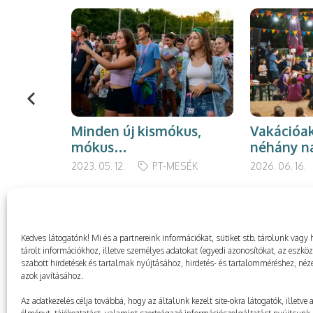
Minden új kismókus,
Vakációa
mókus…
néhány n
2023. 05. 12.
PT-MESÉK
2026. 06. 16.
Kedves látogatónk! Mi és a partnereink információkat, sütiket stb. tárolunk va
tárolt információkhoz, illetve személyes adatokat (egyedi azonosítókat, az eszkö
szabott hirdetések és tartalmak nyújtásához, hirdetés- és tartalomméréshez, néze
azok javításához.
Az adatkezelés célja továbbá, hogy az általunk kezelt site-okra látogatók, illetve