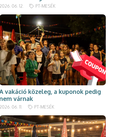
2026. 06. 12.
PT-MESÉK
A vakáció közeleg, a kuponok pedig
nem várnak
2026. 06. 11.
PT-MESÉK