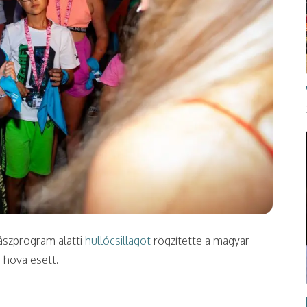
ászprogram alatti
hullócsillagot
rögzítette a magyar
 hova esett.