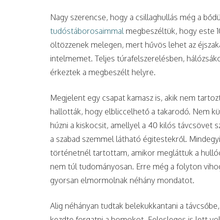
Nagy szerencse, hogy a csillaghullás még a bődül
tudóstáborosaimmal
megbeszéltük, hogy este 10
öltözzenek melegen, mert hűvös lehet az éjszak
intelmemet. Teljes túrafelszerelésben, hálózs
érkeztek a megbeszélt helyre.
Megjelent egy csapat kamasz is, akik nem tart
hallották, hogy elbliccelhető a takarodó. Nem kü
húzni a kiskocsit, amellyel a 40 kilós távcsövet
a szabad szemmel látható égitestekről. Mindegy
történetnél tartottam, amikor megláttuk a hullóc
nem túl tudományosan. Erre még a folyton vihogó
gyorsan elmormolnak néhány mondatot.
Alig néhányan tudtak belekukkantani a távcsőbe,
kezdte forgatni a homokot. Felesleges is lett voln