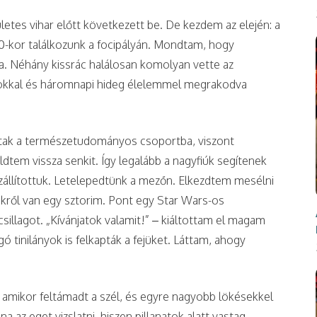
etes vihar előtt következett be. De kezdem az elején: a
-kor találkozunk a focipályán. Mondtam, hogy
a. Néhány kissrác halálosan komolyan vette az
ákokkal és háromnapi hideg élelemmel megrakodva
oztak a természetudományos csoportba, viszont
ldtem vissza senkit. Így legalább a nagyfiúk segítenek
 szállítottuk. Letelepedtünk a mezőn. Elkezdtem mesélni
ikről van egy sztorim. Pont egy Star Wars-os
sillagot. „Kívánjatok valamit!” – kiáltottam el magam
 tinilányok is felkapták a fejüket. Láttam, ahogy
 amikor feltámadt a szél, és egyre nagyobb lökésekkel
a az eget vizslatni, hiszen pillanatok alatt vastag