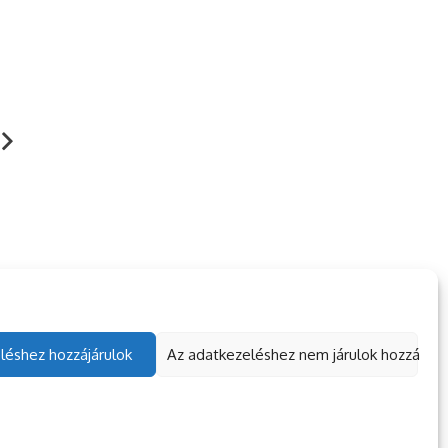
zöld 443–444-es
Senki nem vihet el…
obában lakó fiúk…
2023. 06. 01.
PT-MESÉK
. 06. 03.
PT-MESÉK
léshez hozzájárulok
Az adatkezeléshez nem járulok hozzá