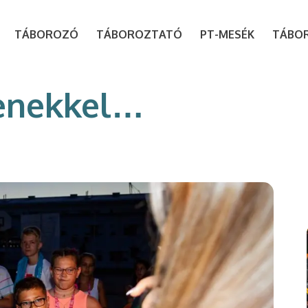
modal-check
TÁBOROZÓ
TÁBOROZTATÓ
PT-MESÉK
TÁBO
yenekkel…