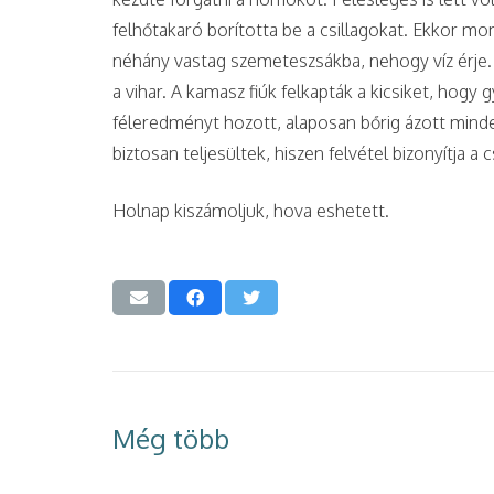
felhőtakaró borította be a csillagokat. Ekkor m
néhány vastag szemeteszsákba, nehogy víz érje. S
a vihar. A kamasz fiúk felkapták a kicsiket, hogy
féleredményt hozott, alaposan bőrig ázott mind
biztosan teljesültek, hiszen felvétel bizonyítja a c
Holnap kiszámoljuk, hova eshetett.
Még több