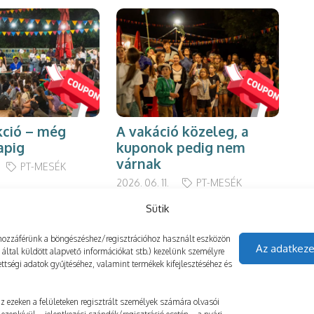
A 
kció – még
A vakáció közeleg, a
sz
apig
kuponok pedig nem
várnak
2023
PT-MESÉK
2026. 06. 11.
PT-MESÉK
Sütik
gy hozzáférünk a böngészéshez/regisztrációhoz használt eszközön
Az adatkeze
z által küldött alapvető információkat stb.) kezelünk személyre
ttségi adatok gyűjtéséhez, valamint termékek kifejlesztéséhez és
 az ezeken a felületeken regisztrált személyek számára olvasói