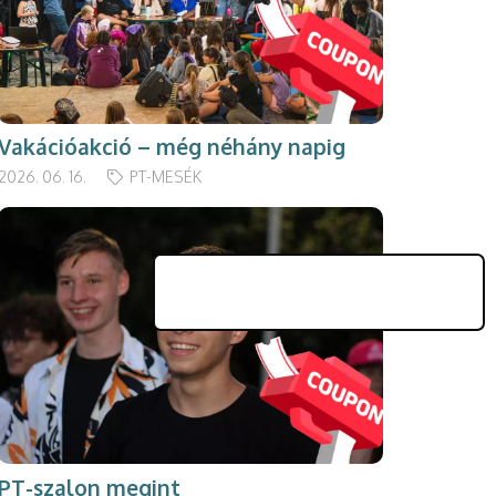
Vakációakció – még néhány napig
2026. 06. 16.
PT-MESÉK
PT-szalon megint