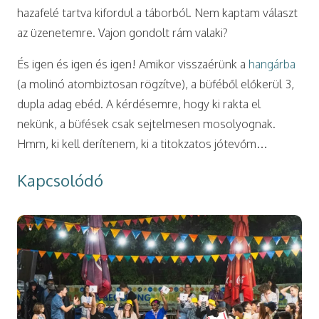
hazafelé tartva kifordul a táborból. Nem kaptam választ
az üzenetemre. Vajon gondolt rám valaki?
És igen és igen és igen! Amikor visszaérünk a
hangárba
(a molinó atombiztosan rögzítve), a büféből előkerül 3,
dupla adag ebéd. A kérdésemre, hogy ki rakta el
nekünk, a büfések csak sejtelmesen mosolyognak.
Hmm, ki kell derítenem, ki a titokzatos jótevőm…
Kapcsolódó