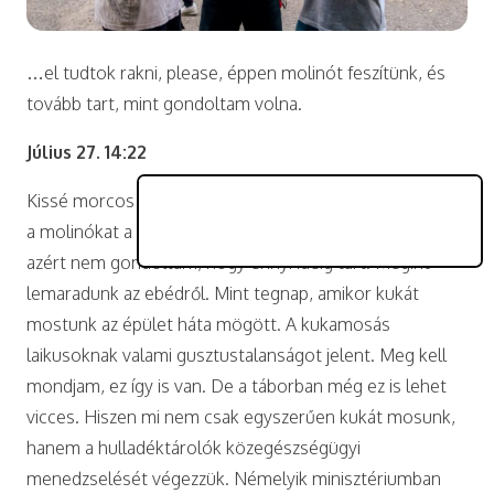
…el tudtok rakni, please, éppen molinót feszítünk, és
tovább tart, mint gondoltam volna.
Július 27. 14:22
Kissé morcos vagyok most. A tegnapi vihar leszaggatta
a molinókat a
kosárpályáról
. Visszarakjuk, persze, de azt
azért nem gondoltam, hogy ennyi ideig tart. Megint
lemaradunk az ebédről. Mint tegnap, amikor kukát
mostunk az épület háta mögött. A kukamosás
laikusoknak valami gusztustalanságot jelent. Meg kell
mondjam, ez így is van. De a táborban még ez is lehet
vicces. Hiszen mi nem csak egyszerűen kukát mosunk,
hanem a hulladéktárolók közegészségügyi
menedzselését végezzük. Némelyik minisztériumban