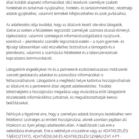
által küldött alapvető információkat stb.) kezelünk személyre szabott
hirdetések és tartalmak nyújtásához, hirdetés- és tartalomméréshez, nézettségi
adatok gyűjtéséhez, valamint termékek kifejlesztéséhez és azok javításához.
Az adatkezelés célja továbbá, hogy az általunk kezelt site-okra látogatók,
illetve az ezeken a felületeken regisztrált személyek számára olvasói élményt,
tájékoztatást, valamint szerteágazó információszolgáltatást nyújtsunk,
ezenkívül – jelentkezési szándék/regisztráció esetén – a nyári gyermek- és
ifjúsági táborainkban való részvételhez biztosítsuk a támogatói és a
jelentkezési, valamint a számlázási feltételeket és a táborszervezéssel
kapcsolatos kommunikációt.
Látogatóink engedélyével mi és a partnereink eszközleolvasásos módszerrel
szerzett geolokációs adatokat és azonosítási információkat is
felhasználhatunk. Látogatóink a megfelelő helyre kattintva hozzájárulhatnak
az általunk és a partnereink által végzett adatkezeléshez. További
lehetőségként a hozzájárulás megadása vagy elutasítása előtt látogatóink
részletesebb információkhoz juthatnak, és megváltoztathatják kereső-
Gerincműtétet nem…
beállításaikat.
2022. 10. 03.
PT-MESÉK
Felhívjuk a figyelmet arra, hogy a személyes adatok bizonyos kezeléséhez nem
feltétlenül szükséges az érintett hozzájárulása, akinek azonban jogában áll
tiltakozni az ilyen jellegű adatkezelés ellen. A beállítások csak erre a
weboldalra érvényesek. Erre a webhelyre visszatérve vagy az ADATKEZELÉSI
TÁJÉKOZTATÓ, ADATVÉDELMI ÉS ADATKEZELÉSI SZABÁLYZAT A PT-