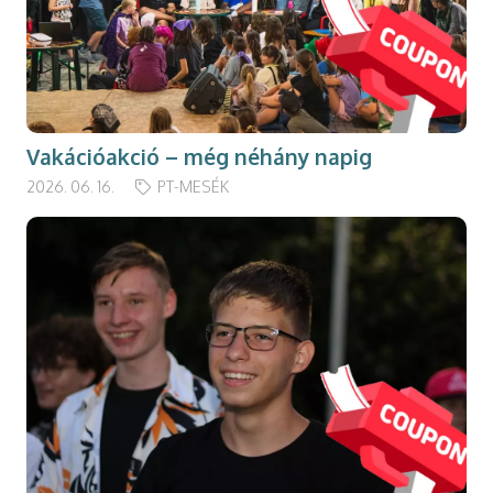
Vakációakció – még néhány napig
2026. 06. 16.
PT-MESÉK