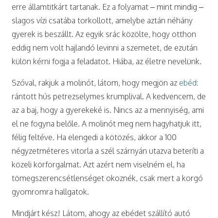
erre államtitkárt tartanak. Ez a folyamat
–
mint mindig
–
slagos vízi csatába torkollott, amelybe aztán néhány
gyerek is beszállt. Az egyik srác közölte, hogy otthon
eddig nem volt hajlandó levinni a szemetet, de ezután
külön kérni fogja a feladatot. Hiába, az életre nevelünk.
Szóval, rakjuk a molinót, látom, hogy megjön az
ebéd
:
rántott hús petrezselymes krumplival. A kedvencem, de
az a baj, hogy a gyerekeké is. Nincs az a mennyiség, ami
el ne fogyna belőle. A molinót meg nem hagyhatjuk itt,
félig feltéve. Ha elengedi a kötözés, akkor a 100
négyzetméteres vitorla a szél szárnyán utazva beteríti a
közeli körforgalmat. Azt azért nem viselném el, ha
tömegszerencsétlenséget okoznék, csak mert a korgó
gyomromra hallgatok.
Mindjárt kész! Látom, ahogy az ebédet szállító autó