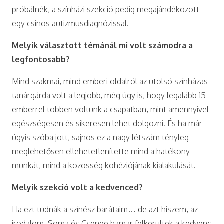
próbálnék, a színházi szekció pedig megajándékozott
egy csinos autizmusdiagnózissal.
Melyik választott témánál mi volt számodra a
legfontosabb?
Mind szakmai, mind emberi oldalról az utolsó színházas
tanárgárda volt a legjobb, még úgy is, hogy legalább 15
emberrel többen voltunk a csapatban, mint amennyivel
egészségesen és sikeresen lehet dolgozni. És ha már
úgyis szóba jött, sajnos ez a nagy létszám tényleg
meglehetősen ellehetetlenítette mind a hatékony
munkát, mind a közösség kohéziójának kialakulását.
Melyik szekció volt a kedvenced?
Ha ezt tudnák a színész barátaim… de azt hiszem, az
irodalom. Soma és Csenge hamar felkerültek a kedvenc