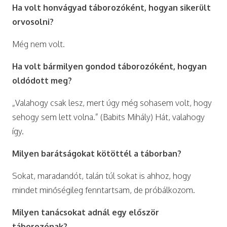
Ha volt honvágyad táborozóként, hogyan sikerült
orvosolni?
Még nem volt.
Ha volt bármilyen gondod táborozóként, hogyan
oldódott meg?
„Valahogy csak lesz, mert úgy még sohasem volt, hogy
sehogy sem lett volna.” (Babits Mihály) Hát, valahogy
így.
Milyen barátságokat kötöttél a táborban?
Sokat, maradandót, talán túl sokat is ahhoz, hogy
mindet minőségileg fenntartsam, de próbálkozom.
Milyen tanácsokat adnál egy először
táborozónak?