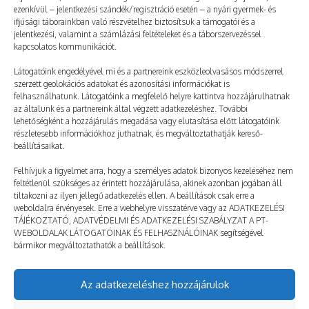
ezenkívül – jelentkezési szándék/regisztráció esetén – a nyári gyermek- és
ifjúsági táborainkban való részvételhez biztosítsuk a támogatói és a
jelentkezési, valamint a számlázási feltételeket és a táborszervezéssel
kapcsolatos kommunikációt.
Látogatóink engedélyével mi és a partnereink eszközleolvasásos módszerrel
szerzett geolokációs adatokat és azonosítási információkat is
felhasználhatunk. Látogatóink a megfelelő helyre kattintva hozzájárulhatnak
az általunk és a partnereink által végzett adatkezeléshez. További
lehetőségként a hozzájárulás megadása vagy elutasítása előtt látogatóink
Más táborban is jó volt, de a PT-ben a
részletesebb információkhoz juthatnak, és megváltoztathatják kereső-
legjobb
beállításaikat.
2023. 09. 30.
TÁBOROZÓ
Felhívjuk a figyelmet arra, hogy a személyes adatok bizonyos kezeléséhez nem
feltétlenül szükséges az érintett hozzájárulása, akinek azonban jogában áll
tiltakozni az ilyen jellegű adatkezelés ellen. A beállítások csak erre a
weboldalra érvényesek. Erre a webhelyre visszatérve vagy az ADATKEZELÉSI
TÁJÉKOZTATÓ, ADATVÉDELMI ÉS ADATKEZELÉSI SZABÁLYZAT A PT-
WEBOLDALAK LÁTOGATÓINAK ÉS FELHASZNÁLÓINAK segítségével
bármikor megváltoztathatók a beállítások.
Az adatkezeléshez hozzájárulok