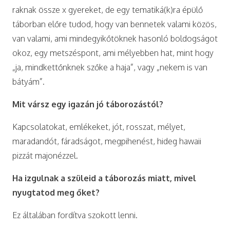
raknak össze x gyereket, de egy tematiká(k)ra épülő
táborban előre tudod, hogy van bennetek valami közös,
van valami, ami mindegyikőtöknek hasonló boldogságot
okoz, egy metszéspont, ami mélyebben hat, mint hogy
„ja, mindkettőnknek szőke a haja”, vagy „nekem is van
bátyám”.
Mit vársz egy igazán jó táborozástól?
Kapcsolatokat, emlékeket, jót, rosszat, mélyet,
maradandót, fáradságot, megpihenést, hideg hawaii
pizzát majonézzel.
Ha izgulnak a szüleid a táborozás miatt, mivel
nyugtatod meg őket?
Ez általában fordítva szokott lenni.