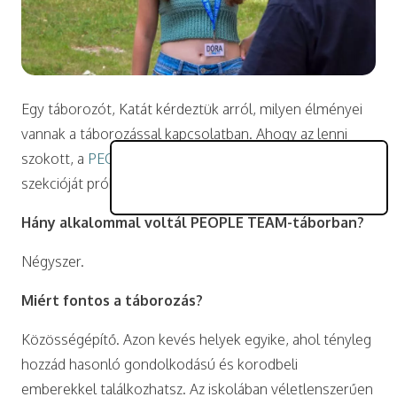
Egy táborozót, Katát kérdeztük arról, milyen élményei
vannak a táborozással kapcsolatban. Ahogy az lenni
szokott, a
PEOPLE TEAM
is szóba került, amelynek két
szekcióját próbálta a 19 éves lány.
Hány alkalommal voltál PEOPLE TEAM-táborban?
Négyszer.
Miért fontos a táborozás?
Közösségépítő. Azon kevés helyek egyike, ahol tényleg
hozzád hasonló gondolkodású és korodbeli
emberekkel találkozhatsz. Az iskolában véletlenszerűen