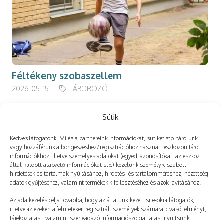
Féltékeny szobaszellem
2026. 05. 15.
TÁBOROZÓ
Sütik
Kedves látogatónk! Mi és a partnereink információkat, sütiket stb. tárolunk
Még több
vagy hozzáférünk a böngészéshez/regisztrációhoz használt eszközön tárolt
információkhoz, illetve személyes adatokat (egyedi azonosítókat, az eszköz
által küldött alapvető információkat stb.) kezelünk személyre szabott
hirdetések és tartalmak nyújtásához, hirdetés- és tartalomméréshez, nézettségi
adatok gyűjtéséhez, valamint termékek kifejlesztéséhez és azok javításához.
Az adatkezelés célja továbbá, hogy az általunk kezelt site-okra látogatók,
illetve az ezeken a felületeken regisztrált személyek számára olvasói élményt,
tájékoztatást, valamint szerteágazó információszolgáltatást nyújtsunk,