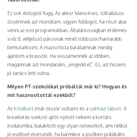
Ez sok dologtól függ. Az akkor kilencéves, túlhallásos
öcsémnek azt mondtam, vigyen füldugót, ha részt akar
venni az esti programokban. Általánosságban érdemes
a víz & wifijelszó párosnak minél többször/hamarabb
bemutatkozni. A mazochista barátaimnak mindig
ajánlom a brassóit. Ha visszamennék az időben,
magamnak azt mondanám, „engedd el”. Ez, azt hiszem,
jó tanács lett volna.
Milyen PT-szekciókat próbáltál már ki? Hogyan és
mit hasznosítottál ezekből?
Az
írótábort
(már ötször voltam) és a
színházi tábort
. A
kreatívírás-szekció ajtót nyitott nekem a kortárs
irodalomba, kialakított egy olyan networköt, ami nélkül
jó eséllyel elvesznék, ha bármikor a jövőben publikálni