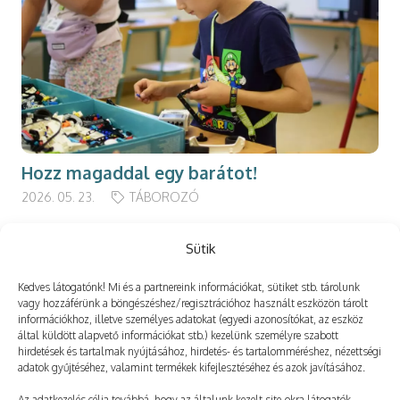
Hozz magaddal egy barátot!
2026. 05. 23.
TÁBOROZÓ
Sütik
Kedves látogatónk! Mi és a partnereink információkat, sütiket stb. tárolunk
Még több
vagy hozzáférünk a böngészéshez/regisztrációhoz használt eszközön tárolt
információkhoz, illetve személyes adatokat (egyedi azonosítókat, az eszköz
által küldött alapvető információkat stb.) kezelünk személyre szabott
hirdetések és tartalmak nyújtásához, hirdetés- és tartalomméréshez, nézettségi
adatok gyűjtéséhez, valamint termékek kifejlesztéséhez és azok javításához.
Az adatkezelés célja továbbá, hogy az általunk kezelt site-okra látogatók,