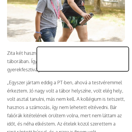
Zita két hasznos tudásra is szert tett a PT nyári
táborában. Így látta a diáklány a
PEOPLE TEAM
gyerekfesztiválját.
„Egyszer jártam eddig a PT-ben, ahová a testvéremmel
érkeztem. Jó nagy volt a tábor helyszíne, volt elég hely,
volt asztal tanulni, más nem kell. A kollégium is tetszett,
hasznos a számozás, így nem lehetett eltévedni. Bár
faliórák kitételének örültem volna, mert nem láttam az
időt, és néha elkéstem. Az ételek közül szerettem a
rizst rántott hússal, és a pizza is finom volt.