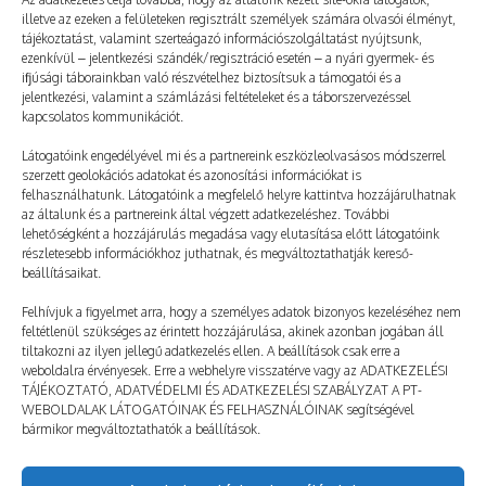
illetve az ezeken a felületeken regisztrált személyek számára olvasói élményt,
tájékoztatást, valamint szerteágazó információszolgáltatást nyújtsunk,
ezenkívül – jelentkezési szándék/regisztráció esetén – a nyári gyermek- és
ifjúsági táborainkban való részvételhez biztosítsuk a támogatói és a
jelentkezési, valamint a számlázási feltételeket és a táborszervezéssel
kapcsolatos kommunikációt.
Látogatóink engedélyével mi és a partnereink eszközleolvasásos módszerrel
szerzett geolokációs adatokat és azonosítási információkat is
felhasználhatunk. Látogatóink a megfelelő helyre kattintva hozzájárulhatnak
az általunk és a partnereink által végzett adatkezeléshez. További
lehetőségként a hozzájárulás megadása vagy elutasítása előtt látogatóink
Rekordszámú interakció a táborban
részletesebb információkhoz juthatnak, és megváltoztathatják kereső-
beállításaikat.
2023. 06. 06.
TÁBOROZÓ
Felhívjuk a figyelmet arra, hogy a személyes adatok bizonyos kezeléséhez nem
feltétlenül szükséges az érintett hozzájárulása, akinek azonban jogában áll
tiltakozni az ilyen jellegű adatkezelés ellen. A beállítások csak erre a
weboldalra érvényesek. Erre a webhelyre visszatérve vagy az ADATKEZELÉSI
TÁJÉKOZTATÓ, ADATVÉDELMI ÉS ADATKEZELÉSI SZABÁLYZAT A PT-
WEBOLDALAK LÁTOGATÓINAK ÉS FELHASZNÁLÓINAK segítségével
bármikor megváltoztathatók a beállítások.