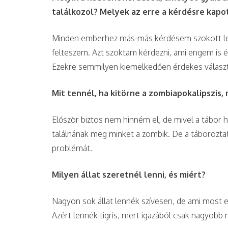
találkozol? Melyek az erre a kérdésre kap
Minden emberhez más-más kérdésem szokott lenn
felteszem. Azt szoktam kérdezni, ami engem is é
Ezekre semmilyen kiemelkedően érdekes válasz
Mit tennél, ha kitörne a zombiapokalipszis, 
Először biztos nem hinném el, de mivel a tábor h
találnának meg minket a zombik. De a táborozt
problémát.
Milyen állat szeretnél lenni, és miért?
Nagyon sok állat lennék szívesen, de ami most 
Azért lennék tigris, mert igazából csak nagyobb m