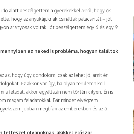
z idő alatt beszélgettem a gyerekekkel arról, hogy ők
élte, hogy az anyukájuknak csináltak palacsintát – jól
yon aranyosak voltak, jót beszélgettem egy 6 és egy 9
Amennyiben ez neked is probléma, hogyan találtok
 az, hogy úgy gondolom, csak az lehet jó, amit én
olgokat. Ez akkor van így, ha olyan területen kell
a feladat, akkor egyáltalán nem történik ilyen. Én is
alom magam feladatokkal. Bár mindet elvégzem
 Igyekszem jobban megbízni az emberekben és az ő
 felteszel olyanoknak, akikkel először