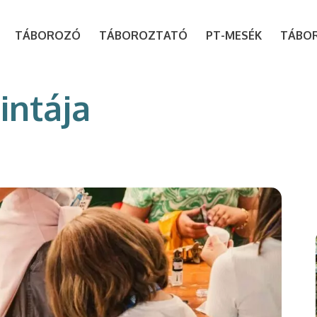
modal-check
TÁBOROZÓ
TÁBOROZTATÓ
PT-MESÉK
TÁBO
intája