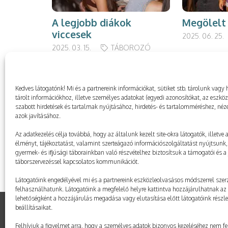
A legjobb diákok
Megölelt
viccesek
2025. 06. 25.
2025. 03. 15.
TÁBOROZÓ
Kedves látogatónk! Mi és a partnereink információkat, sütiket stb. tárolunk va
tárolt információkhoz, illetve személyes adatokat (egyedi azonosítókat, az eszkö
szabott hirdetések és tartalmak nyújtásához, hirdetés- és tartalomméréshez, néze
azok javításához.
Az adatkezelés célja továbbá, hogy az általunk kezelt site-okra látogatók, illetve
élményt, tájékoztatást, valamint szerteágazó információszolgáltatást nyújtsunk, 
gyermek- és ifjúsági táborainkban való részvételhez biztosítsuk a támogatói és a j
táborszervezéssel kapcsolatos kommunikációt.
Látogatóink engedélyével mi és a partnereink eszközleolvasásos módszerrel szerz
felhasználhatunk. Látogatóink a megfelelő helyre kattintva hozzájárulhatnak az 
lehetőségként a hozzájárulás megadása vagy elutasítása előtt látogatóink részl
beállításaikat.
Felhívjuk a figyelmet arra, hogy a személyes adatok bizonyos kezeléséhez nem fe