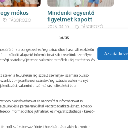
 egy mókus
Mindenki egyenlő
Ör
figyelmet kapott
ny
TÁBOROZÓ
2025. 04. 10.
TÁBOROZÓ
2024
Sütik
gy hozzáférünk a böngészéshez/regisztrációhoz használt eszközön
Az adatkeze
z által küldött alapvető információkat stb.) kezelünk személyre
ttségi adatok gyűjtéséhez, valamint termékek kifejlesztéséhez és
 az ezeken a felületeken regisztrált személyek számára olvasói
ezenkívül – jelentkezési szándék/regisztráció esetén – a nyári
elentkezési, valamint a számlázási feltételeket és a
ett geolokációs adatokat és azonosítási információkat is
általunk és a partnereink által végzett adatkezeléshez. További
etesebb információkhoz juthatnak, és megváltoztathatják kereső-
ltétlenül szükséges az érintett hozzájárulása, akinek azonban