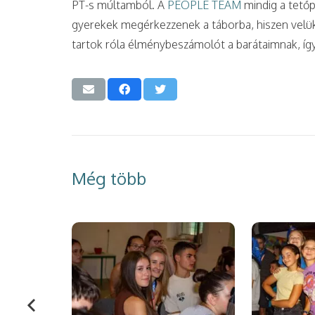
PT-s múltamból. A
PEOPLE TEAM
mindig a tető
gyerekek megérkezzenek a táborba, hiszen velü
tartok róla élménybeszámolót a barátaimnak, így 
Még több