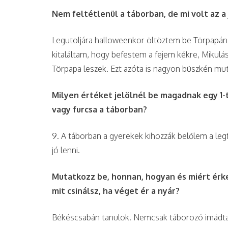
Nem feltétlenül a táborban, de mi volt az a 
Legutoljára halloweenkor öltöztem be Törpapának
kitaláltam, hogy befestem a fejem kékre, Mikulás
Törpapa leszek. Ezt azóta is nagyon büszkén m
Milyen értéket jelölnél be magadnak egy 1-t
vagy furcsa a táborban?
9. A táborban a gyerekek kihozzák belőlem a le
jó lenni.
Mutatkozz be, honnan, hogyan és miért érke
mit csinálsz, ha véget ér a nyár?
Békéscsabán tanulok. Nemcsak táborozó imádtam 