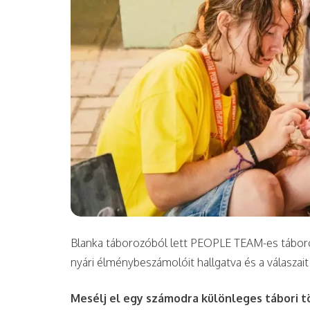
Blanka táborozóból lett PEOPLE TEAM-es táboroz
nyári élménybeszámolóit hallgatva és a válaszait 
Mesélj el egy számodra különleges tábori t