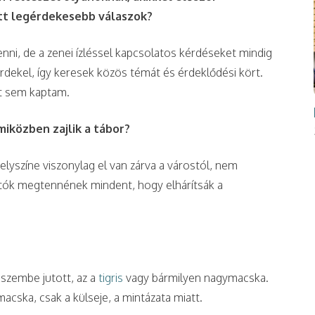
ott legérdekesebb válaszok?
i, de a zenei ízléssel kapcsolatos kérdéseket mindig
rdekel, így keresek közös témát és érdeklődési kört.
t sem kaptam.
miközben zajlik a tábor?
elyszíne viszonylag el van zárva a várostól, nem
atók megtennének mindent, hogy elhárítsák a
eszembe jutott, az a
tigris
vagy bármilyen nagymacska.
acska, csak a külseje, a mintázata miatt.