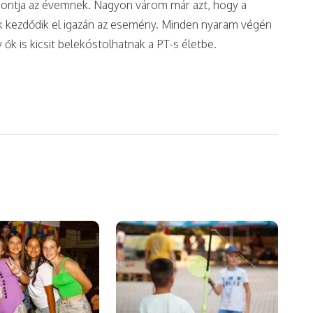
pontja az évemnek. Nagyon várom már azt, hogy a
k kezdődik el igazán az esemény. Minden nyaram végén
ők is kicsit belekóstolhatnak a PT-s életbe.