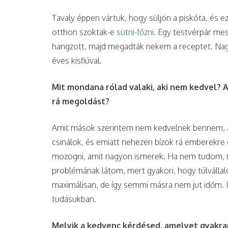
Tavaly éppen vártuk, hogy süljön a piskóta, és e
otthon szoktak-e
sütni-főzni
. Egy testvérpár mes
hangzott, majd megadták nekem a receptet. Nag
éves kisfiúval.
Mit mondana rólad valaki, aki nem kedvel? 
rá megoldást?
Amit mások szerintem nem kedvelnek bennem, az
csinálok, és emiatt nehezen bízok rá emberekre d
mozogni, amit nagyon ismerek. Ha nem tudom, mi 
problémának látom, mert gyakori, hogy túlváll
maximálisan, de így semmi másra nem jut időm.
tudásukban.
Melyik a kedvenc kérdésed, amelyet gyakran