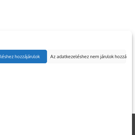
ökké emlékezetes
Homokbányai
arak
modellkedés
. 04. 29.
TÁBOROZÓ
2023. 06. 04.
TÁBOROZÓ
léshez hozzájárulok
Az adatkezeléshez nem járulok hozzá