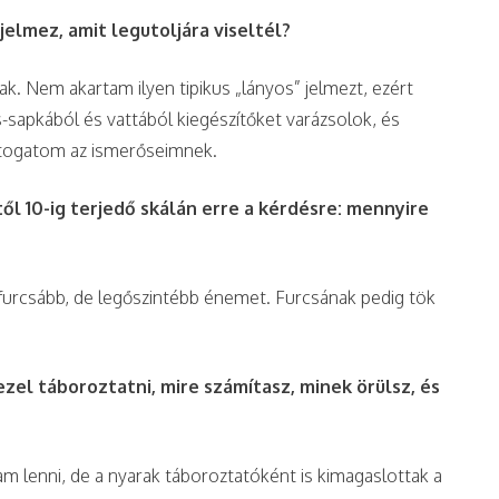
jelmez, amit legutoljára viseltél?
. Nem akartam ilyen tipikus „lányos” jelmezt, ezért
-sapkából és vattából kiegészítőket varázsolok, és
utogatom az ismerőseimnek.
ől 10-ig terjedő skálán erre a kérdésre: mennyire
gfurcsább, de legőszintébb énemet. Furcsának pedig tök
zel táboroztatni, mire számítasz, minek örülsz, és
lenni, de a nyarak táboroztatóként is kimagaslottak a