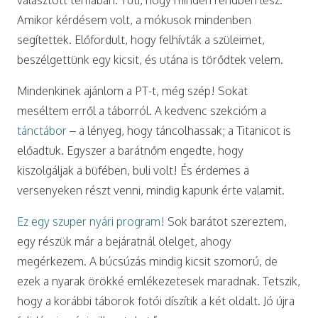
Amikor kérdésem volt, a mókusok mindenben
segítettek. Előfordult, hogy felhívták a szüleimet,
beszélgettünk egy kicsit, és utána is törődtek velem.
Mindenkinek ajánlom a PT-t, még szép! Sokat
meséltem erről a táborról. A kedvenc szekcióm a
tánctábor
– a lényeg, hogy táncolhassak; a Titanicot is
előadtuk. Egyszer a barátnőm engedte, hogy
kiszolgáljak a büfében, buli volt! És érdemes a
versenyeken részt venni, mindig kapunk érte valamit.
Ez egy szuper nyári program!
Sok barátot szereztem,
egy részük már a bejáratnál ölelget, ahogy
megérkezem. A búcsúzás mindig kicsit szomorú, de
ezek a nyarak örökké emlékezetesek maradnak. Tetszik,
hogy a korábbi táborok fotói díszítik a két oldalt. Jó újra