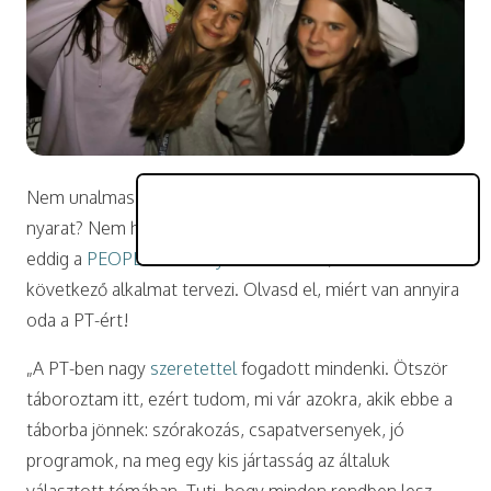
Nem unalmas mindig ugyanabban a táborban tölteni a
nyarat? Nem hát! Legalábbis Kriszta, aki ötször járt
eddig a
PEOPLE TEAM nyári táborában
, már a
következő alkalmat tervezi. Olvasd el, miért van annyira
oda a PT-ért!
„A PT-ben nagy
szeretettel
fogadott mindenki. Ötször
táboroztam itt, ezért tudom, mi vár azokra, akik ebbe a
táborba jönnek: szórakozás, csapatversenyek, jó
programok, na meg egy kis jártasság az általuk
választott témában. Tuti, hogy minden rendben lesz.