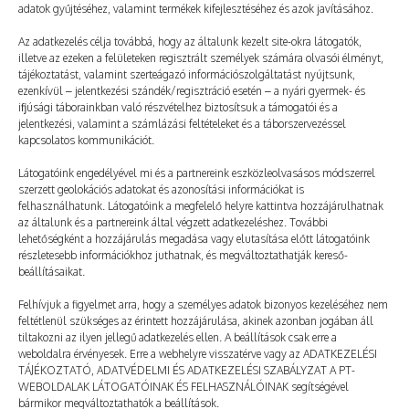
adatok gyűjtéséhez, valamint termékek kifejlesztéséhez és azok javításához.
Az adatkezelés célja továbbá, hogy az általunk kezelt site-okra látogatók,
illetve az ezeken a felületeken regisztrált személyek számára olvasói élményt,
tájékoztatást, valamint szerteágazó információszolgáltatást nyújtsunk,
ezenkívül – jelentkezési szándék/regisztráció esetén – a nyári gyermek- és
ifjúsági táborainkban való részvételhez biztosítsuk a támogatói és a
jelentkezési, valamint a számlázási feltételeket és a táborszervezéssel
kapcsolatos kommunikációt.
Látogatóink engedélyével mi és a partnereink eszközleolvasásos módszerrel
szerzett geolokációs adatokat és azonosítási információkat is
felhasználhatunk. Látogatóink a megfelelő helyre kattintva hozzájárulhatnak
az általunk és a partnereink által végzett adatkezeléshez. További
lehetőségként a hozzájárulás megadása vagy elutasítása előtt látogatóink
részletesebb információkhoz juthatnak, és megváltoztathatják kereső-
Megnyílt az Aréna is
beállításaikat.
2025. 05. 25.
TÁBOROZÓ
Felhívjuk a figyelmet arra, hogy a személyes adatok bizonyos kezeléséhez nem
feltétlenül szükséges az érintett hozzájárulása, akinek azonban jogában áll
tiltakozni az ilyen jellegű adatkezelés ellen. A beállítások csak erre a
weboldalra érvényesek. Erre a webhelyre visszatérve vagy az ADATKEZELÉSI
TÁJÉKOZTATÓ, ADATVÉDELMI ÉS ADATKEZELÉSI SZABÁLYZAT A PT-
WEBOLDALAK LÁTOGATÓINAK ÉS FELHASZNÁLÓINAK segítségével
bármikor megváltoztathatók a beállítások.