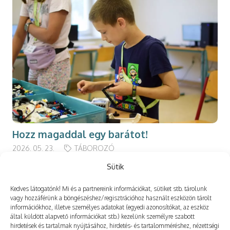
Hozz magaddal egy barátot!
2026. 05. 23.
TÁBOROZÓ
Sütik
Kedves látogatónk! Mi és a partnereink információkat, sütiket stb. tárolunk
vagy hozzáférünk a böngészéshez/regisztrációhoz használt eszközön tárolt
információkhoz, illetve személyes adatokat (egyedi azonosítókat, az eszköz
Még több
által küldött alapvető információkat stb.) kezelünk személyre szabott
hirdetések és tartalmak nyújtásához, hirdetés- és tartalomméréshez, nézettségi