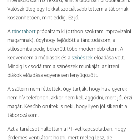
Valószínűleg egy fokkal szociálisabb lettem a tábornak
köszönhetően, mint eddig. Ez jó.
A
tánctábort
próbáltam ki (otthon szoktam improvizálni
magamnak), úgyhogy fejlődött a tánctudásom, a
stílusomba pedig bekerült több modernebb elem. A
kedvencem a médiások és a
színészek
előadása volt.
Mindig is csodáltam a színészek munkáját, az itteni
diákok előadása egyenesen lenyűgözött.
A szüleim nem féltettek, úgy tartják, hogy ha a gyerek
nem hív telefonon, akkor nem kell aggódni, mert jól érzi
magát. Később örültek is neki, hogy ilyen jól sikerült a
táborozásom.
Azt a tanácsot hallottam a PT-vel kapcsolatban, hogy
érdemes ventilátort hozni, mert meleg lesz, de