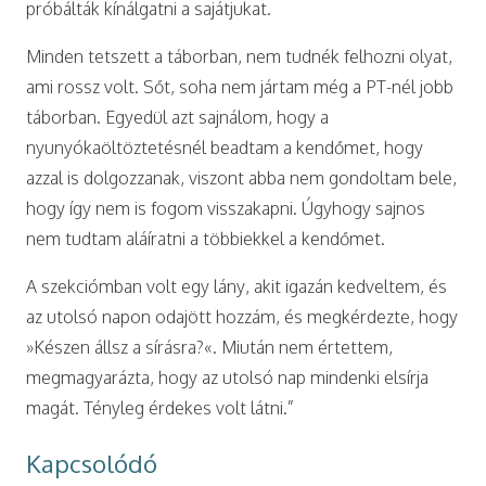
próbálták kínálgatni a sajátjukat.
Minden tetszett a táborban, nem tudnék felhozni olyat,
ami rossz volt. Sőt, soha nem jártam még a PT-nél jobb
táborban. Egyedül azt sajnálom, hogy a
nyunyókaöltöztetésnél beadtam a kendőmet, hogy
azzal is dolgozzanak, viszont abba nem gondoltam bele,
hogy így nem is fogom visszakapni. Úgyhogy sajnos
nem tudtam aláíratni a többiekkel a kendőmet.
A szekciómban volt egy lány, akit igazán kedveltem, és
az utolsó napon odajött hozzám, és megkérdezte, hogy
»Készen állsz a sírásra?«. Miután nem értettem,
megmagyarázta, hogy az utolsó nap mindenki elsírja
magát. Tényleg érdekes volt látni.”
Kapcsolódó