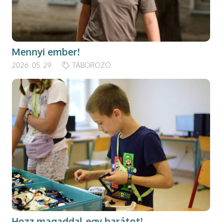
Mennyi ember!
2026. 05. 29.
TÁBOROZÓ
Hozz magaddal egy barátot!