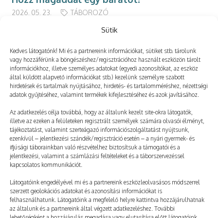
2026. 05. 23.
TÁBOROZÓ
Sütik
Kedves látogatónk! Mi és a partnereink információkat, sütiket stb. tárolunk
vagy hozzáférünk a böngészéshez/regisztrációhoz használt eszközön tárolt
információkhoz, illetve személyes adatokat (egyedi azonosítókat, az eszköz
Még több
által küldött alapvető információkat stb.) kezelünk személyre szabott
hirdetések és tartalmak nyújtásához, hirdetés- és tartalomméréshez, nézettségi
adatok gyűjtéséhez, valamint termékek kifejlesztéséhez és azok javításához.
Az adatkezelés célja továbbá, hogy az általunk kezelt site-okra látogatók,
illetve az ezeken a felületeken regisztrált személyek számára olvasói élményt,
tájékoztatást, valamint szerteágazó információszolgáltatást nyújtsunk,
ezenkívül – jelentkezési szándék/regisztráció esetén – a nyári gyermek- és
ifjúsági táborainkban való részvételhez biztosítsuk a támogatói és a
jelentkezési, valamint a számlázási feltételeket és a táborszervezéssel
kapcsolatos kommunikációt.
Látogatóink engedélyével mi és a partnereink eszközleolvasásos módszerrel
szerzett geolokációs adatokat és azonosítási információkat is
felhasználhatunk. Látogatóink a megfelelő helyre kattintva hozzájárulhatnak
az általunk és a partnereink által végzett adatkezeléshez. További
lehetőségként a hozzájárulás megadása vagy elutasítása előtt látogatóink