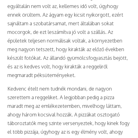
egyáltalán nem volt az, kellemes idő volt, úgyhogy
ennek örültem. Az ágyam egy kicsit nyikorgott, ezért
sajnáltam a szobatársamat, mert általában sokat
mocorgok, de ezt leszámítva jó volt a szállás. Az
épületek teljesen normálisak voltak, a környezetben
meg nagyon tetszett, hogy kirakták az előző években
készült fotókat. Az állandó gyümölcsfogyasztás bejött,
és az is kedves volt, hogy kirakták a reggeliről
megmaradt péksüteményeket.
Kedvenc ételt nem tudnék mondani, de nagyon
szerettem a reggeliket. A legjobban pedig a pizza
maradt meg az emlékezetemben, mivelhogy láttam,
ahogy három kocsival hozzák. A pizzákat osztogató
táboroztatók meg szinte versenyeztek, hogy kinek fogy
el több pizzája, úgyhogy az is egy élmény volt, ahogy