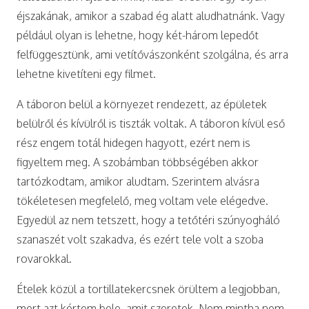
éjszakának, amikor a szabad ég alatt aludhatnánk. Vagy
például olyan is lehetne, hogy két-három lepedőt
felfüggesztünk, ami vetítővászonként szolgálna, és arra
lehetne kivetíteni egy filmet.
A táboron belül a környezet rendezett, az épületek
belülről és kívülről is tiszták voltak. A táboron kívül eső
rész engem totál hidegen hagyott, ezért nem is
figyeltem meg. A szobámban többségében akkor
tartózkodtam, amikor aludtam. Szerintem alvásra
tökéletesen megfelelő, meg voltam vele elégedve.
Egyedül az nem tetszett, hogy a tetőtéri szúnyogháló
szanaszét volt szakadva, és ezért tele volt a szoba
rovarokkal.
Ételek közül a tortillatekercsnek örültem a legjobban,
mert azt kértem bele, amit szeretek. Nem mintha nem