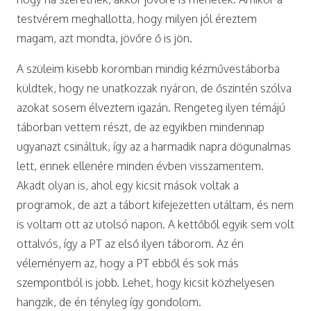
testvérem meghallotta, hogy milyen jól éreztem
magam, azt mondta, jövőre ő is jön.
A szüleim kisebb koromban mindig kézművestáborba
küldtek, hogy ne unatkozzak nyáron, de őszintén szólva
azokat sosem élveztem igazán. Rengeteg ilyen témájú
táborban vettem részt, de az egyikben mindennap
ugyanazt csináltuk, így az a harmadik napra dögunalmas
lett, ennek ellenére minden évben visszamentem.
Akadt olyan is, ahol egy kicsit mások voltak a
programok, de azt a tábort kifejezetten utáltam, és nem
is voltam ott az utolsó napon. A kettőből egyik sem volt
ottalvós, így a PT az első ilyen táborom. Az én
véleményem az, hogy a PT ebből és sok más
szempontból is jobb. Lehet, hogy kicsit közhelyesen
hangzik, de én tényleg így gondolom.