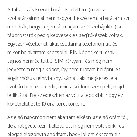
A táborozók között barátokra leltem (mivel a
szobatársaimmal nem nagyon beszéltem, a barátaim azt
mondták, hogy kérjem át magam az ő szobájukba), a
táboroztatók pedig kedvesek és segítőkészek voltak.
Egyszer véletlenül kikapcsoltam a telefonomat, és
mikor be akartam kapcsolni, PIN-kódot kért, csak
sajnos nemrég lett új SIM-kártyám, és még nem
jegyeztem meg a kódot, így nem tudtam belépni. Az
egyik mókus felhívta anyukámat, aki megkereste a
szobámban azt a cetlit, amin a kódom szerepelt, majd
lediktálta. De az egészben az volt a legcikibb, hogy ez
körülbelül este 10 óra körül történt.
Az első napomon nem akartam elkésni az első órámról,
de ahol gyülekezni kellett, ott még nem volt senki, és
eléggé elbizonytalanodtam, hogy jól emlékszem-e a