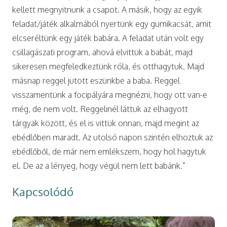
kellett megnyitnunk a csapot. A másik, hogy az egyik
feladat/játék alkalmából nyertünk egy gumikacsát, amit
elcseréltünk egy játék babára. A feladat után volt egy
csillagászati program, ahová elvittük a babát, majd
sikeresen megfeledkeztünk róla, és otthagytuk. Majd
másnap reggel jutott eszünkbe a baba. Reggel
visszamentünk a focipályára megnézni, hogy ott van-e
még, de nem volt. Reggelinél láttuk az elhagyott
tárgyak között, és el is vittük onnan, majd megint az
ebédlőben maradt. Az utolsó napon szintén elhoztuk az
ebédlőből, de már nem emlékszem, hogy hol hagytuk
el. De az a lényeg, hogy végül nem lett babánk.”
Kapcsolódó