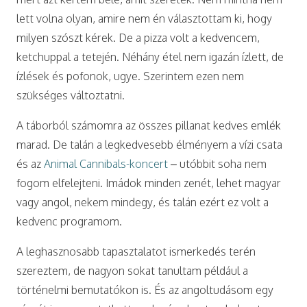
lett volna olyan, amire nem én választottam ki, hogy
milyen szószt kérek. De a pizza volt a kedvencem,
ketchuppal a tetején. Néhány étel nem igazán ízlett, de
ízlések és pofonok, ugye. Szerintem ezen nem
szükséges változtatni.
A táborból számomra az összes pillanat kedves emlék
marad. De talán a legkedvesebb élményem a vízi csata
és az
Animal Cannibals-koncert
– utóbbit soha nem
fogom elfelejteni. Imádok minden zenét, lehet magyar
vagy angol, nekem mindegy, és talán ezért ez volt a
kedvenc programom.
A leghasznosabb tapasztalatot ismerkedés terén
szereztem, de nagyon sokat tanultam például a
történelmi bemutatókon is. És az angoltudásom egy