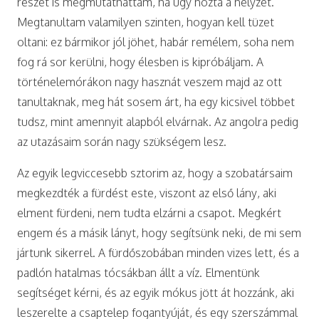
részét is megmutathattam, ha úgy hozta a helyzet.
Megtanultam valamilyen szinten, hogyan kell tüzet
oltani: ez bármikor jól jöhet, habár remélem, soha nem
fog rá sor kerülni, hogy élesben is kipróbáljam. A
történelemórákon nagy hasznát veszem majd az ott
tanultaknak, meg hát sosem árt, ha egy kicsivel többet
tudsz, mint amennyit alapból elvárnak. Az angolra pedig
az utazásaim során nagy szükségem lesz.
Az egyik legviccesebb sztorim az, hogy a szobatársaim
megkezdték a fürdést este, viszont az első lány, aki
elment fürdeni, nem tudta elzárni a csapot. Megkért
engem és a másik lányt, hogy segítsünk neki, de mi sem
jártunk sikerrel. A fürdőszobában minden vizes lett, és a
padlón hatalmas tócsákban állt a víz. Elmentünk
segítséget kérni, és az egyik mókus jött át hozzánk, aki
leszerelte a csaptelep fogantyúját, és egy szerszámmal