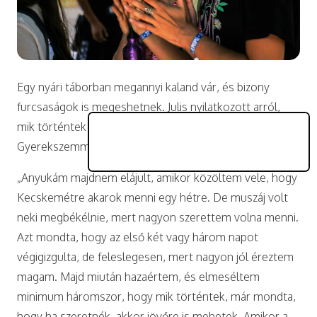
Egy nyári táborban megannyi kaland vár, és bizony
furcsaságok is megeshetnek. Julis nyilatkozott arról,
mik történtek vele a
PEOPLE TEAM
nyári táborában.
Gyerekszemmel a PT-ről.
„Anyukám majdnem elájult, amikor közöltem vele, hogy
Kecskemétre akarok menni egy hétre. De muszáj volt
neki megbékélnie, mert nagyon szerettem volna menni.
Azt mondta, hogy az első két vagy három napot
végigizgulta, de feleslegesen, mert nagyon jól éreztem
magam. Majd miután hazaértem, és elmeséltem
minimum háromszor, hogy mik történtek, már mondta,
hogy ha szeretnék, akkor jövőre is mehetek. Amikor a