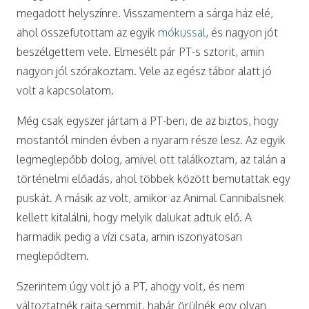
megadott helyszínre. Visszamentem a sárga ház elé,
ahol összefutottam az egyik
mókussal
, és nagyon jót
beszélgettem vele. Elmesélt pár PT-s sztorit, amin
nagyon jól szórakoztam. Vele az egész tábor alatt jó
volt a kapcsolatom.
Még csak egyszer jártam a PT-ben, de az biztos, hogy
mostantól minden évben a nyaram része lesz. Az egyik
legmeglepőbb dolog, amivel ott találkoztam, az talán a
történelmi előadás, ahol többek között bemutattak egy
puskát. A másik az volt, amikor az Animal Cannibalsnek
kellett kitalálni, hogy melyik dalukat adtuk elő. A
harmadik pedig a vízi csata, amin iszonyatosan
meglepődtem.
Szerintem úgy volt jó a PT, ahogy volt, és nem
változtatnék rajta semmit, habár örülnék egy olyan