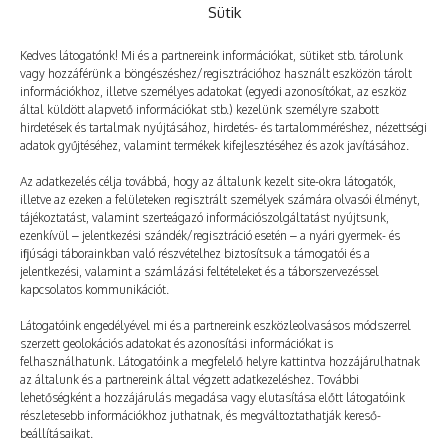
Sütik
Kedves látogatónk! Mi és a partnereink információkat, sütiket stb. tárolunk
vagy hozzáférünk a böngészéshez/regisztrációhoz használt eszközön tárolt
információkhoz, illetve személyes adatokat (egyedi azonosítókat, az eszköz
Még több
által küldött alapvető információkat stb.) kezelünk személyre szabott
hirdetések és tartalmak nyújtásához, hirdetés- és tartalomméréshez, nézettségi
adatok gyűjtéséhez, valamint termékek kifejlesztéséhez és azok javításához.
Az adatkezelés célja továbbá, hogy az általunk kezelt site-okra látogatók,
illetve az ezeken a felületeken regisztrált személyek számára olvasói élményt,
tájékoztatást, valamint szerteágazó információszolgáltatást nyújtsunk,
ezenkívül – jelentkezési szándék/regisztráció esetén – a nyári gyermek- és
ifjúsági táborainkban való részvételhez biztosítsuk a támogatói és a
jelentkezési, valamint a számlázási feltételeket és a táborszervezéssel
kapcsolatos kommunikációt.
Látogatóink engedélyével mi és a partnereink eszközleolvasásos módszerrel
szerzett geolokációs adatokat és azonosítási információkat is
felhasználhatunk. Látogatóink a megfelelő helyre kattintva hozzájárulhatnak
az általunk és a partnereink által végzett adatkezeléshez. További
lehetőségként a hozzájárulás megadása vagy elutasítása előtt látogatóink
részletesebb információkhoz juthatnak, és megváltoztathatják kereső-
Muslicatámadás a kosárpályán
beállításaikat.