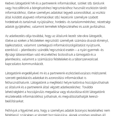
Kedves látogatónk! Mi és a partnereink információkat, sütiket stb. tárolunk
vagy hozzáférünk a böngészéshez/regisztrációhoz használt eszközön tárolt
információkhoz, illetve személyes adatokat (egyedi azonosítókat, az eszköz
Még több
által küldött alapvető információkat stb.) kezelünk személyre szabott
hirdetések és tartalmak nyújtásához, hirdetés- és tartalomméréshez, nézettségi
adatok gyűjtéséhez, valamint termékek kifejlesztéséhez és azok javításához.
Az adatkezelés célja továbbá, hogy az általunk kezelt site-okra látogatók,
illetve az ezeken a felületeken regisztrált személyek számára olvasói élményt,
tájékoztatást, valamint szerteágazó információszolgáltatást nyújtsunk,
ezenkívül – jelentkezési szándék/regisztráció esetén – a nyári gyermek- és
ifjúsági táborainkban való részvételhez biztosítsuk a támogatói és a
jelentkezési, valamint a számlázási feltételeket és a táborszervezéssel
kapcsolatos kommunikációt.
Látogatóink engedélyével mi és a partnereink eszközleolvasásos módszerrel
szerzett geolokációs adatokat és azonosítási információkat is
felhasználhatunk. Látogatóink a megfelelő helyre kattintva hozzájárulhatnak
az általunk és a partnereink által végzett adatkezeléshez. További
lehetőségként a hozzájárulás megadása vagy elutasítása előtt látogatóink
részletesebb információkhoz juthatnak, és megváltoztathatják kereső-
Most is tartó tábori barátságok
beállításaikat.
2022. 10. 03.
TÁBOROZÓ
Felhívjuk a figyelmet arra, hogy a személyes adatok bizonyos kezeléséhez nem
feltétlenül szükséges az érintett hozzájárulása, akinek azonban jogában áll