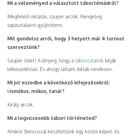
Mi a véleményed a választott tábortémádról?
Megfelelő oktatás, szuper arcok. Rengeteg
tapasztalatot gyűjtöttem.
Mit gondolsz arról, hogy 3 helyett már 4 turnust
szerveztünk?
Szuper ötlet! A lényeg, hogy a
táboroztatók
bírják
lelkesedéssel. És ahogy láttam, bírták rendesen.
Mi jut eszedbe a következő kifejezésekről:
k
ismókus, mókus, tanár?
Király arcok.
Mi a legviccesebb tábori történeted?
Amikor Bencussal készítettünk egy közös képet, és