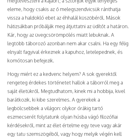
megtéveszteni a kajaőrt; a sztorijuk egyik lényeges
eleme, hogy csakis az ő melegszendvicsük ránthatja
vissza a haldokló ebet az éhhalál küszöbéről. Mások
hátizsákban próbálják meg átjuttatni az üdítőt a határon.
Kár, hogy az üvegcsörömpölés miatt lebuknak. A
legtöbb táborozó azonban nem akar csalni. Ha egy félig
elnyalt fagyival érkeznek a kapuhoz, letelepednek, és
komótosan befejezik.
Hogy miért ez a kedvenc helyem? A sok gyerektől
rengeteg érdekes történetet hallok a táborról meg a
saját életükről. Megtudhatom, kinek mi a hobbija, kivel
barátkozik, ki kibe szerelmes. A gyerekek a
legbölcsebbek a világon: olykor órákig tartó
eszmecserét folytatunk olyan húsba vágó filozófiai
kérdésekről, mint az élet értelme egy teve vagy akár
egy tatu szemszögéből, vagy hogy melyik végén kell