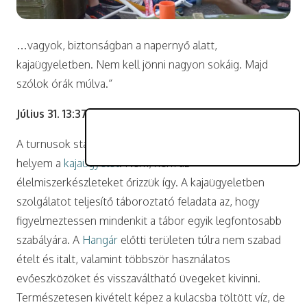
…vagyok, biztonságban a napernyő alatt,
kajaügyeletben. Nem kell jönni nagyon sokáig. Majd
szólok órák múlva.“
Július 31. 13:37
A turnusok startnapján órákat töltök itt. Kedvenc
helyem a
kajaügyelet
. Nem, nem az
élelmiszerkészleteket őrizzük így. A kajaügyeletben
szolgálatot teljesítő táboroztató feladata az, hogy
figyelmeztessen mindenkit a tábor egyik legfontosabb
szabályára. A
Hangár
előtti területen túlra nem szabad
ételt és italt, valamint többször használatos
evőeszközöket és visszaváltható üvegeket kivinni.
Természetesen kivételt képez a kulacsba töltött víz, de