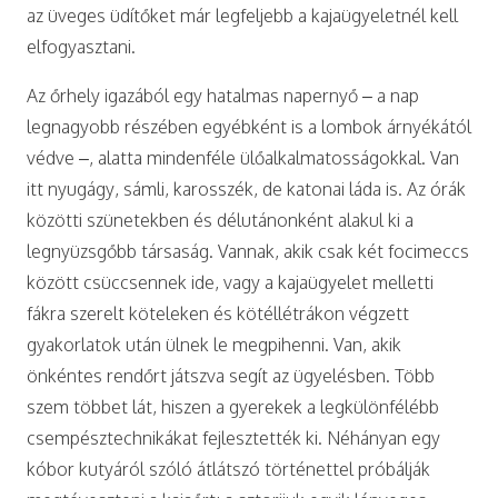
az üveges üdítőket már legfeljebb a kajaügyeletnél kell
elfogyasztani.
Az őrhely igazából egy hatalmas napernyő – a nap
legnagyobb részében egyébként is a lombok árnyékától
védve –, alatta mindenféle ülőalkalmatosságokkal. Van
itt nyugágy, sámli, karosszék, de katonai láda is. Az órák
közötti szünetekben és délutánonként alakul ki a
legnyüzsgőbb társaság. Vannak, akik csak két focimeccs
között csüccsennek ide, vagy a kajaügyelet melletti
fákra szerelt köteleken és kötéllétrákon végzett
gyakorlatok után ülnek le megpihenni. Van, akik
önkéntes rendőrt játszva segít az ügyelésben. Több
szem többet lát, hiszen a gyerekek a legkülönfélébb
csempésztechnikákat fejlesztették ki. Néhányan egy
kóbor kutyáról szóló átlátszó történettel próbálják