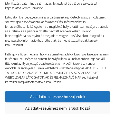
jelentkezési, valamint a számlázási feltételeket és a táborszervezéssel
kapcsolatos kommunikációt.
Látogatóink engedélyével mi és a partnereink eszközleolvasásos módszerrel
szerzett geolokációs adatokat és azonosítási információkat is
felhasználhatunk. Látogatóink a megfelelő helyre kattintva hozzájárulhatnak
az általunk és a partnereink által végzett adatkezeléshez. További
lehetőségként a hozzájárulás megadása vagy elutasítása előtt látogatóink
részletesebb információkhoz juthatnak, és megváltoztathatják kereső-
Gerincműtétet nem…
beállításaikat.
2023. 03. 02.
PT-MESÉK
Felhívjuk a figyelmet arra, hogy a személyes adatok bizonyos kezeléséhez nem
feltétlenül szükséges az érintett hozzájárulása, akinek azonban jogában áll
tiltakozni az ilyen jellegű adatkezelés ellen. A beállítások csak erre a
weboldalra érvényesek. Erre a webhelyre visszatérve vagy az ADATKEZELÉSI
TÁJÉKOZTATÓ, ADATVÉDELMI ÉS ADATKEZELÉSI SZABÁLYZAT A PT-
WEBOLDALAK LÁTOGATÓINAK ÉS FELHASZNÁLÓINAK segítségével
bármikor megváltoztathatók a beállítások.
Az adatkezeléshez hozzájárulok
© taborozz.hu
Az adatkezeléshez nem járulok hozzá