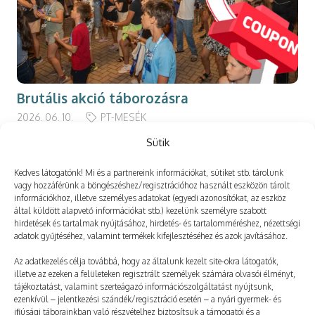
Brutális akció táborozásra
2026. 06. 10.
PT-MESÉK
Sütik
Kedves látogatónk! Mi és a partnereink információkat, sütiket stb. tárolunk
vagy hozzáférünk a böngészéshez/regisztrációhoz használt eszközön tárolt
információkhoz, illetve személyes adatokat (egyedi azonosítókat, az eszköz
Még több
által küldött alapvető információkat stb.) kezelünk személyre szabott
hirdetések és tartalmak nyújtásához, hirdetés- és tartalomméréshez, nézettségi
adatok gyűjtéséhez, valamint termékek kifejlesztéséhez és azok javításához.
Az adatkezelés célja továbbá, hogy az általunk kezelt site-okra látogatók,
illetve az ezeken a felületeken regisztrált személyek számára olvasói élményt,
tájékoztatást, valamint szerteágazó információszolgáltatást nyújtsunk,
ezenkívül – jelentkezési szándék/regisztráció esetén – a nyári gyermek- és
ifjúsági táborainkban való részvételhez biztosítsuk a támogatói és a