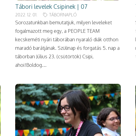
Tábori levelek Csipinek | 07
2022. 12. 01.
TÁBORNAPLÓ
Sorozatunkban bemutatjuk, milyen leveleket
fogalmazott meg egy, a PEOPLE TEAM
kecskeméti nyári táborában nyaraló diák otthon
maradó barátjának. Szülinap és forgatás 5. nap a
táborban Július 23. (csütörtök) Csipi,
ahoi!Boldog…