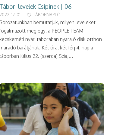
Tábori levelek Csipinek | 06
2022. 12. 01.
TÁBORNAPLÓ
Sorozatunkban bemutatjuk, milyen leveleket
fogalmazott meg egy, a PEOPLE TEAM
kecskeméti nyári táborában nyaraló diák otthon
maradó barátjának. Két óra, két férj 4. nap a
táborban Július 22. (szerda) Szia,…