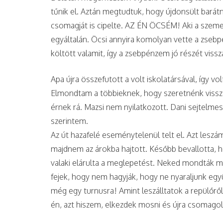
tűnik el. Aztán megtudtuk, hogy újdonsült barátnő
csomagját is cipelte. AZ ÉN ÖCSÉM! Aki a szemet
egyáltalán. Öcsi annyira komolyan vette a zsebpé
költött valamit, így a zsebpénzem jó részét viss
Apa újra összefutott a volt iskolatársával, így v
Elmondtam a többieknek, hogy szeretnénk vissza
érnek rá. Mazsi nem nyilatkozott. Dani sejtelmes
szerintem.
Az út hazafelé eseménytelenül telt el. Azt lesz
majdnem az árokba hajtott. Később bevallotta, h
valaki elárulta a meglepetést. Neked mondták má
fejek, hogy nem hagyják, hogy ne nyaraljunk egy
még egy turnusra! Amint leszálltatok a repülőről
én, azt hiszem, elkezdek mosni és újra csomago