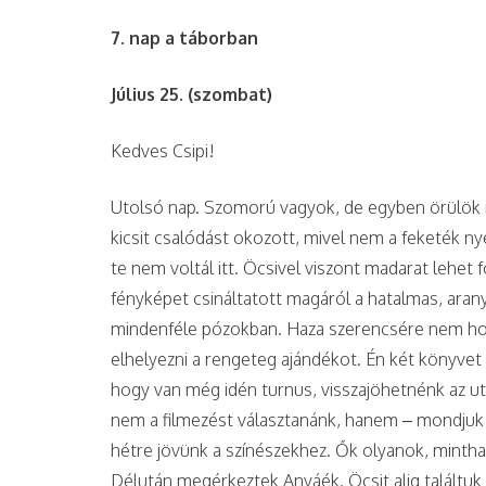
7. nap a táborban
Július 25. (szombat)
Kedves Csipi!
Utolsó nap. Szomorú vagyok, de egyben örülök 
kicsit csalódást okozott, mivel nem a feketék ny
te nem voltál itt. Öcsivel viszont madarat lehet 
fényképet csináltatott magáról a hatalmas, arany
mindenféle pózokban. Haza szerencsére nem hozh
elhelyezni a rengeteg ajándékot. Én két könyve
hogy van még idén turnus, visszajöhetnénk az ut
nem a filmezést választanánk, hanem – mondjuk –
hétre jövünk a színészekhez. Ők olyanok, mintha
Délután megérkeztek Anyáék. Öcsit alig találtuk