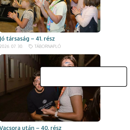
Jó társaság – 41. rész
2026. 07. 30.
TÁBORNAPLÓ
Vacsora után – 40. rész