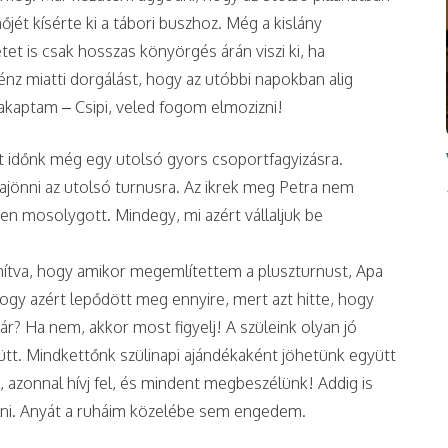
jét kísérte ki a tábori buszhoz. Még a kislány
et is csak hosszas könyörgés árán viszi ki, ha
nz miatti dorgálást, hogy az utóbbi napokban alig
zakaptam – Csipi, veled fogom elmozizni!
olt időnk még egy utolsó gyors csoportfagyizásra.
jönni az utolsó turnusra. Az ikrek meg Petra nem
en mosolygott. Mindegy, mi azért vállaljuk be
ámítva, hogy amikor megemlítettem a pluszturnust, Apa
ogy azért lepődött meg ennyire, mert azt hitte, hogy
r? Ha nem, akkor most figyelj! A szüleink olyan jó
ütt. Mindkettőnk szülinapi ajándékaként jöhetünk együtt
, azonnal hívj fel, és mindent megbeszélünk! Addig is
lni. Anyát a ruháim közelébe sem engedem.