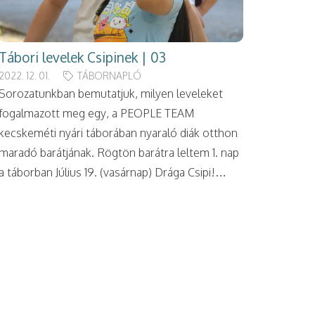
Tábori levelek Csipinek | 03
2022. 12. 01.
TÁBORNAPLÓ
Sorozatunkban bemutatjuk, milyen leveleket
fogalmazott meg egy, a PEOPLE TEAM
kecskeméti nyári táborában nyaraló diák otthon
maradó barátjának. Rögtön barátra leltem 1. nap
a táborban Július 19. (vasárnap) Drága Csipi!…