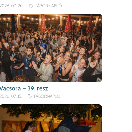
2026. 07. 20.
TÁBORNAPLÓ
Vacsora – 39. rész
2026. 07. 15.
TÁBORNAPLÓ