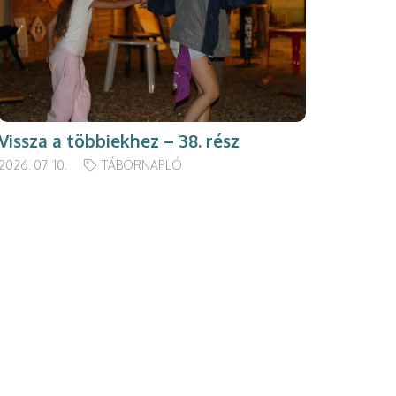
Vissza a többiekhez – 38. rész
2026. 07. 10.
TÁBORNAPLÓ