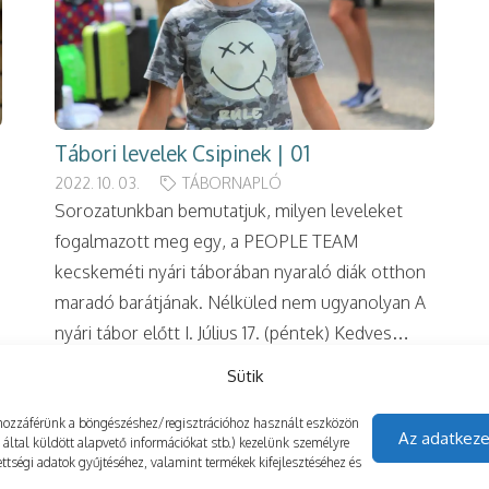
Tábori levelek Csipinek | 01
2022. 10. 03.
TÁBORNAPLÓ
Sorozatunkban bemutatjuk, milyen leveleket
fogalmazott meg egy, a PEOPLE TEAM
kecskeméti nyári táborában nyaraló diák otthon
maradó barátjának. Nélküled nem ugyanolyan A
nyári tábor előtt I. Július 17. (péntek) Kedves…
Sütik
gy hozzáférünk a böngészéshez/regisztrációhoz használt eszközön
Az adatkeze
z által küldött alapvető információkat stb.) kezelünk személyre
ttségi adatok gyűjtéséhez, valamint termékek kifejlesztéséhez és