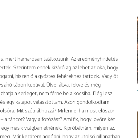
is, mert hamarosan találkozunk. Az eredményhirdetés
ertek. Szerintem ennek kizárólag az lehet az oka, hogy
fogatni, hiszen ő a győztes fehérekhez tartozik. Vagy öt
színű tábori kupával. Ülve, állva, fekve és még
atja a serleget, nem férne be a kocsiba. Elég lesz
t és egy kalapot választottam. Azon gondolkodtam,
olsóra. Mit szólnál hozzá? Mi lenne, ha most először
 a táncot? Vagy a fotózást? Ami fix, hogy jövőre két
 egy másik világban élnének. Kipróbálnám, milyen az.
 meg. Már kezdtem aggódni, hogy az utolsó pillanatban