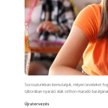
Sorozatunkban bemutatjuk, milyen leveleket f
táborában nyaraló diák otthon maradó barátjána
Újratervezés