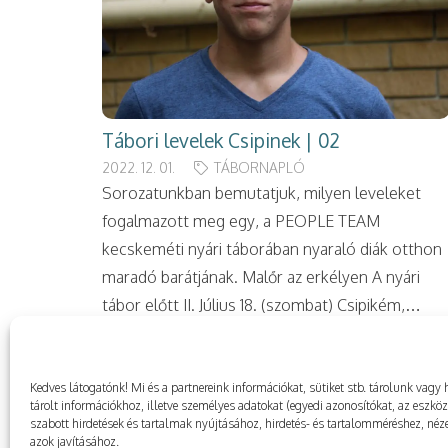
Tábori levelek Csipinek | 02
2022. 12. 01.
TÁBORNAPLÓ
Sorozatunkban bemutatjuk, milyen leveleket
fogalmazott meg egy, a PEOPLE TEAM
kecskeméti nyári táborában nyaraló diák otthon
maradó barátjának. Malőr az erkélyen A nyári
tábor előtt II. Július 18. (szombat) Csipikém,…
Kedves látogatónk! Mi és a partnereink információkat, sütiket stb. tárolunk va
tárolt információkhoz, illetve személyes adatokat (egyedi azonosítókat, az eszkö
szabott hirdetések és tartalmak nyújtásához, hirdetés- és tartalomméréshez, néze
azok javításához.