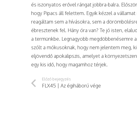
és iszonyatos erővel rángat jobbra-balra. Elős
hogy Pipacs áll felettem. Egyik kézzel a vállama
reagáltam sem a hívásokra, sem a dörömbölésre
ébresztenek fel. Hány óra van? Te jó isten, ela
a termünkbe. Legnagyobb megdöbbenésemre a g
szólt a mókusoknak, hogy nem jelentem meg, ki
eljövendő apokalipszis, amelyet a környezetszen
egy kis idő, hogy magamhoz térjek.
Előző bejegyzés
FLX45 | Az égiháború vége