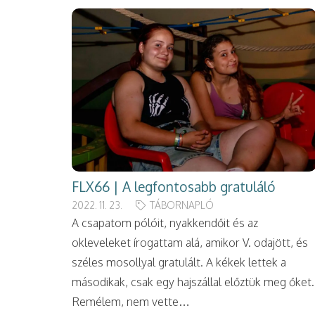
FLX66 | A legfontosabb gratuláló
2022. 11. 23.
TÁBORNAPLÓ
A csapatom pólóit, nyakkendőit és az
okleveleket írogattam alá, amikor V. odajött, és
széles mosollyal gratulált. A kékek lettek a
másodikak, csak egy hajszállal előztük meg őket.
Remélem, nem vette…