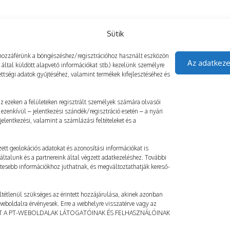
Még több
Sütik
gy hozzáférünk a böngészéshez/regisztrációhoz használt eszközön
Az adatkeze
z által küldött alapvető információkat stb.) kezelünk személyre
ttségi adatok gyűjtéséhez, valamint termékek kifejlesztéséhez és
 az ezeken a felületeken regisztrált személyek számára olvasói
ezenkívül – jelentkezési szándék/regisztráció esetén – a nyári
elentkezési, valamint a számlázási feltételeket és a
ett geolokációs adatokat és azonosítási információkat is
általunk és a partnereink által végzett adatkezeléshez. További
etesebb információkhoz juthatnak, és megváltoztathatják kereső-
ltétlenül szükséges az érintett hozzájárulása, akinek azonban
a weboldalra érvényesek. Erre a webhelyre visszatérve vagy az
AT A PT-WEBOLDALAK LÁTOGATÓINAK ÉS FELHASZNÁLÓINAK