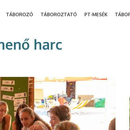
modal-check
TÁBOROZÓ
TÁBOROZTATÓ
PT-MESÉK
TÁBO
menő harc