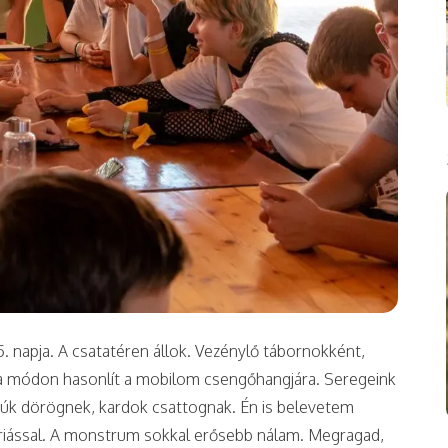
 napja. A csatatéren állok. Vezénylő tábornokként,
csa módon hasonlít a mobilom csengőhangjára. Seregeink
yúk dörögnek, kardok csattognak. Én is belevetem
iással. A monstrum sokkal erősebb nálam. Megragad,