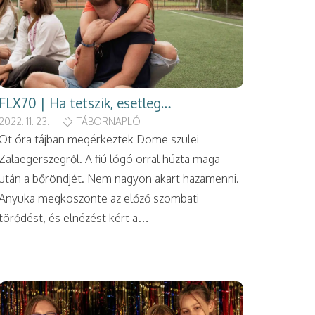
FLX70 | Ha tetszik, esetleg…
2022. 11. 23.
TÁBORNAPLÓ
Öt óra tájban megérkeztek Döme szülei
Zalaegerszegről. A fiú lógó orral húzta maga
után a bőröndjét. Nem nagyon akart hazamenni.
Anyuka megköszönte az előző szombati
törődést, és elnézést kért a…