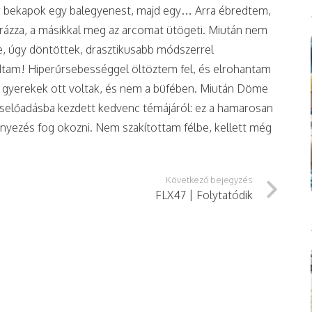
zör bekapok egy balegyenest, majd egy… Arra ébredtem,
t rázza, a másikkal meg az arcomat ütögeti. Miután nem
, úgy döntöttek, drasztikusabb módszerrel
ludtam! Hiperűrsebességgel öltöztem fel, és elrohantam
yerekek ott voltak, és nem a büfében. Miután Döme
selőadásba kezdett kedvenc témájáról: ez a hamarosan
nyezés fog okozni. Nem szakítottam félbe, kellett még
Következő bejegyzés
FLX47 | Folytatódik