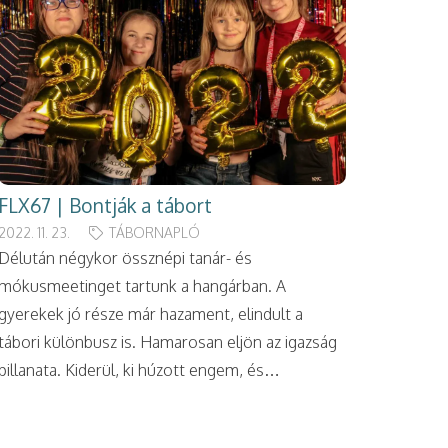
FLX67 | Bontják a tábort
2022. 11. 23.
TÁBORNAPLÓ
Délután négykor össznépi tanár- és
mókusmeetinget tartunk a hangárban. A
gyerekek jó része már hazament, elindult a
tábori különbusz is. Hamarosan eljön az igazság
pillanata. Kiderül, ki húzott engem, és…