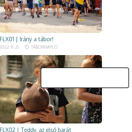
FLX01 | Irány a tábor!
2022. 11. 21.
TÁBORNAPLÓ
FLX02 | Teddy, az első barát