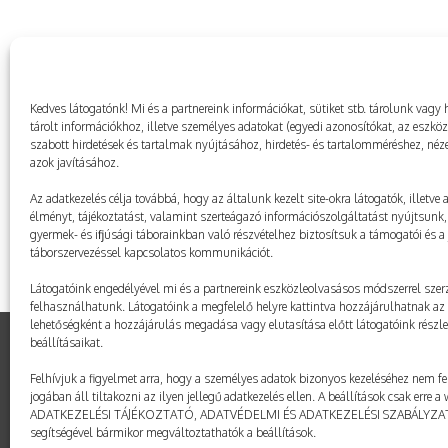
Kedves látogatónk! Mi és a partnereink információkat, sütiket stb. tárolunk va
tárolt információkhoz, illetve személyes adatokat (egyedi azonosítókat, az eszkö
szabott hirdetések és tartalmak nyújtásához, hirdetés- és tartalomméréshez, néze
azok javításához.
Az adatkezelés célja továbbá, hogy az általunk kezelt site-okra látogatók, illetve
élményt, tájékoztatást, valamint szerteágazó információszolgáltatást nyújtsunk, 
gyermek- és ifjúsági táborainkban való részvételhez biztosítsuk a támogatói és a j
táborszervezéssel kapcsolatos kommunikációt.
Látogatóink engedélyével mi és a partnereink eszközleolvasásos módszerrel szerz
felhasználhatunk. Látogatóink a megfelelő helyre kattintva hozzájárulhatnak az 
lehetőségként a hozzájárulás megadása vagy elutasítása előtt látogatóink részl
beállításaikat.
Felhívjuk a figyelmet arra, hogy a személyes adatok bizonyos kezeléséhez nem fe
© taborozz.hu
jogában áll tiltakozni az ilyen jellegű adatkezelés ellen. A beállítások csak erre 
ADATKEZELÉSI TÁJÉKOZTATÓ, ADATVÉDELMI ÉS ADATKEZELÉSI SZABÁLYZ
segítségével bármikor megváltoztathatók a beállítások.
GDPR | Adatvédelmi és adatkezelési szabályzat