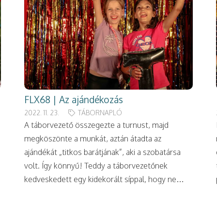
FLX68 | Az ajándékozás
2022. 11. 23.
TÁBORNAPLÓ
A táborvezető összegezte a turnust, majd
megköszönte a munkát, aztán átadta az
ajándékát „titkos barátjának”, aki a szobatársa
volt. Így könnyű! Teddy a táborvezetőnek
kedveskedett egy kidekorált síppal, hogy ne…