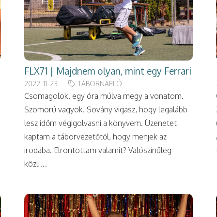
FLX71 | Majdnem olyan, mint egy Ferrari
2022. 11. 23.
TÁBORNAPLÓ
Csomagolok, egy óra múlva megy a vonatom.
Szomorú vagyok. Sovány vigasz, hogy legalább
lesz időm végigolvasni a könyvem. Üzenetet
kaptam a táborvezetőtől, hogy menjek az
irodába. Elrontottam valamit? Valószínűleg
közli…