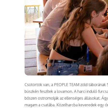
Csütörtök van, a PEOPLE TEAM zöld táborának 5.
büszkén feszítek a lovamon. A harci induló fur
bőszen ostromolják az ellenséges állásokat. Ág
magam a csatába. Közelharcba keveredek egy ór