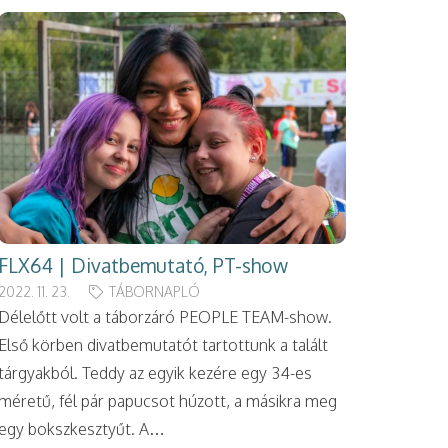
FLX64 | Divatbemutató, PT-show
2022. 11. 23.
TÁBORNAPLÓ
Délelőtt volt a táborzáró PEOPLE TEAM-show.
Első körben divatbemutatót tartottunk a talált
tárgyakból. Teddy az egyik kezére egy 34-es
méretű, fél pár papucsot húzott, a másikra meg
egy bokszkesztyűt. A…