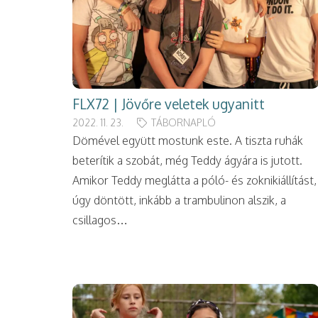
FLX72 | Jövőre veletek ugyanitt
2022. 11. 23.
TÁBORNAPLÓ
Dömével együtt mostunk este. A tiszta ruhák
beterítik a szobát, még Teddy ágyára is jutott.
Amikor Teddy meglátta a póló- és zoknikiállítást,
úgy döntött, inkább a trambulinon alszik, a
csillagos…