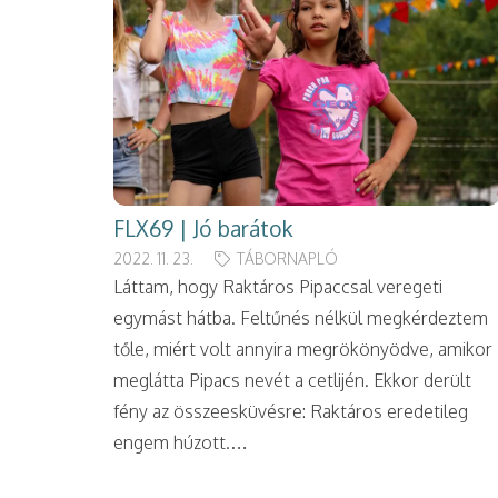
FLX69 | Jó barátok
2022. 11. 23.
TÁBORNAPLÓ
Láttam, hogy Raktáros Pipaccsal veregeti
egymást hátba. Feltűnés nélkül megkérdeztem
tőle, miért volt annyira megrökönyödve, amikor
meglátta Pipacs nevét a cetlijén. Ekkor derült
fény az összeesküvésre: Raktáros eredetileg
engem húzott.…