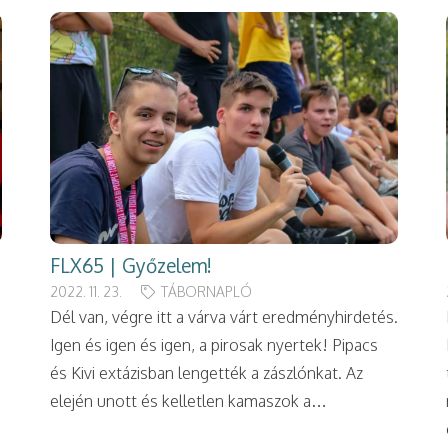
FLX65 | Győzelem!
2022. 11. 23.
TÁBORNAPLÓ
Dél van, végre itt a várva várt eredményhirdetés.
Igen és igen és igen, a pirosak nyertek! Pipacs
és Kivi extázisban lengették a zászlónkat. Az
elején unott és kelletlen kamaszok a…