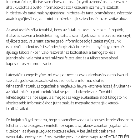
információkhoz, illetve személyes adatokat (egyedi azonosítókat, az eszköz
Még több
által küldött alapvető információkat stb.) kezelünk személyre szabott
hirdetések és tartalmak nyújtásához, hirdetés- és tartalomméréshez, nézettségi
adatok gyűjtéséhez, valamint termékek kifejlesztéséhez és azok javításához.
Az adatkezelés célja továbbá, hogy az általunk kezelt site-okra látogatók,
illetve az ezeken a felületeken regisztrált személyek számára olvasói élményt,
tájékoztatást, valamint szerteágazó információszolgáltatást nyújtsunk,
ezenkívül – jelentkezési szándék/regisztráció esetén – a nyári gyermek- és
ifjúsági táborainkban való részvételhez biztosítsuk a támogatói és a
jelentkezési, valamint a számlázási feltételeket és a táborszervezéssel
kapcsolatos kommunikációt.
Látogatóink engedélyével mi és a partnereink eszközleolvasásos módszerrel
szerzett geolokációs adatokat és azonosítási információkat is
felhasználhatunk. Látogatóink a megfelelő helyre kattintva hozzájárulhatnak
az általunk és a partnereink által végzett adatkezeléshez. További
lehetőségként a hozzájárulás megadása vagy elutasítása előtt látogatóink
részletesebb információkhoz juthatnak, és megváltoztathatják kereső-
Lehet öröm a tanulás
beállításaikat.
2024. 03. 24.
TÁBOROZTATÓ
Felhívjuk a figyelmet arra, hogy a személyes adatok bizonyos kezeléséhez nem
feltétlenül szükséges az érintett hozzájárulása, akinek azonban jogában áll
tiltakozni az ilyen jellegű adatkezelés ellen. A beállítások csak erre a
weboldalra érvényesek. Erre a webhelyre visszatérve vagy az ADATKEZELÉSI