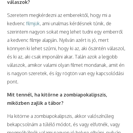
válaszok?
Szeretem megkérdezni az emberektől, hogy mi a
kedvenc
filmjük
, ami unalmas kérdésnek tűnik, de
szerintem nagyon sokat meg lehet tudni egy emberről
a kedvenc filmje alapján. Nyilván azért is jó, mert
könnyen ki lehet szűrni, hogy ki az, aki őszintén válaszol,
és ki az, aki csak imponálni akar. Talán azok a legjobb
válaszok, amikor valami olyan filmet mondanak, amit én
is nagyon szeretek, és így rögtön van egy kapcsolódási
pont.
Mit tennél, ha kitörne a zombiapokalipszis,
miközben zajlik a tábor?
Ha kitörne a zombiapokalipszis, akkor valószínűleg
bekapcsolnám a túlélő módot, és vagy elfutnék, vagy
megpróbálnék valami nagyon jó helyre elbújni, nyilván