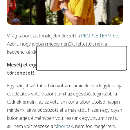
Virág táboroztatónak jelentkezett a
PEOPLE TEAM-be
.
Azért, hogy jobban megismerjük, feltettük neki a
kedvenc kérdéseinket.
Mesélj el egy számodra különleges tábori
történetet!
Egy színjátszó táborban voltam, aminek mindegyik napja
csodálatos volt, viszont amit az egészből leginkább ki
tudnék emelni, az az volt, amikor a tábor utolsó napján
mindenki sírva búcsúzott el a másiktól, hiszen egy olyan
különleges élményben volt részünk együtt, amit más,
aki nem volt részese a
tábornak
, nem fog megérteni.