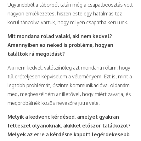
Ugyanebből a táborból talán még a csapatbeosztás volt
nagyon emlékezetes, hiszen este egy hatalmas tűz
körül táncolva vártuk, hogy milyen csapatba kerülünk.
Mit mondana rólad valaki, aki nem kedvel?
Amennyiben ez neked is probléma, hogyan
találtok rá megoldást?
Aki nem kedvel, valószínűleg azt mondaná rólam, hogy
túl erőteljesen képviselem a véleményem. Ezt is, mint a
legtöbb problémát, őszinte kommunikációval oldanám
meg, megbeszélném az illetővel, hogy miért zavarja, és
megpróbálnék közös nevezőre jutni vele.
Melyik a kedvenc kérdésed, amelyet gyakran
felteszel olyanoknak, akikkel először találkozol?
Melyek az erre a kérdésre kapott legérdekesebb