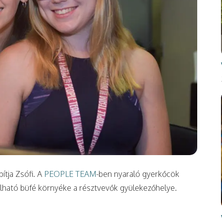
ítja Zsófi. A
PEOPLE TEAM
-ben nyaraló gyerkőcök
lálható büfé környéke a résztvevők gyülekezőhelye.