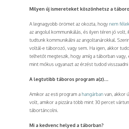
Milyen új ismereteket köszönhetsz a tábo
A legnagyobb örömet az okozta, hogy
nem félek
az angolul kommunikálás, és ilyen téren jó volt, 
tudtunk kommunikálni az angoltanárokkal. Szer
voltál-e táborozó, vagy sem. Ha igen, akkor tud
telhetőt megteszik, hogy amíg a táborban vagy, é
mint mókus ugyanazt az érzést tudod visszaadni
A legtutibb táboros program a(z)…
Amikor az esti program a
hangárban
van, akkor ú
volt, amikor a pizzára több mint 30 percet várt
tábortáncolni.
Mi a kedvenc helyed a táborban?