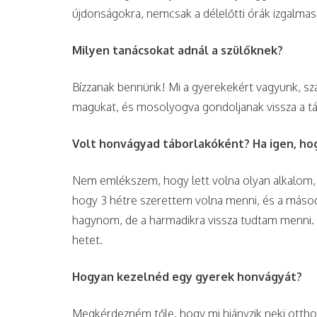
újdonságokra, nemcsak a délelőtti órák izgalmas
Milyen tanácsokat adnál a szülőknek?
Bízzanak bennünk! Mi a gyerekekért vagyunk, szá
magukat, és mosolyogva gondoljanak vissza a tá
Volt honvágyad táborlakóként? Ha igen, ho
Nem emlékszem, hogy lett volna olyan alkalom, 
hogy 3 hétre szerettem volna menni, és a második
hagynom, de a harmadikra vissza tudtam menni. 
hetet.
Hogyan kezelnéd egy gyerek honvágyát?
Megkérdezném tőle, hogy mi hiányzik neki ottho