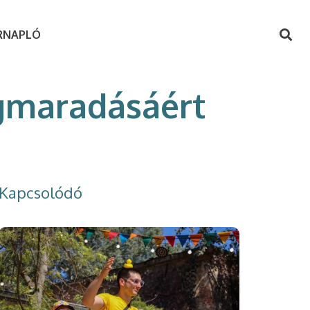
RNAPLÓ
egmaradásáért
Kapcsolódó