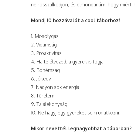
ne rosszalkodjon, és elmondanám, hogy miért ne 
Mondj 10 hozzávalót a cool táborhoz!
1. Mosolygás
2. Vidámság
3. Proaktivitás
4. Ha te élvezed, a gyerek is fogja
5. Bohémság
6. Jókedv
7. Nagyon sok energia
8. Türelem
9. Találékonyság
10. Ne hagyj egy gyereket sem unatkozni!
Mikor nevettél legnagyobbat a táborban?