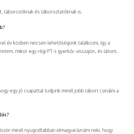
nt, táborozóknak és táboroztatóknak is.
bb?
ikkel év közben nincsen lehetőségünk találkozni, így a
eretem, mikor egy régi PT-s gyerkőc visszajön, és látom,
ogy egy jó csapattal tudjunk minél jobb tábort csinálni a
dás?
először minél nyugodtabban elmagyaráznám neki, hogy