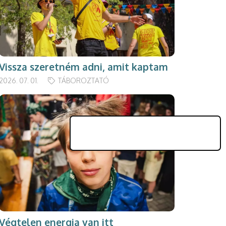
Vissza szeretném adni, amit kaptam
2026. 07. 01.
TÁBOROZTATÓ
Végtelen energia van itt