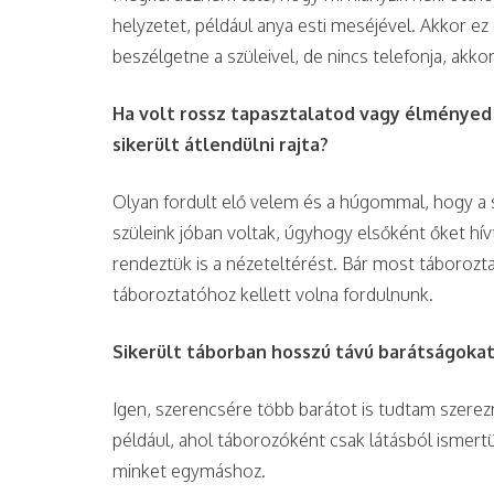
helyzetet, például anya esti meséjével. Akkor e
beszélgetne a szüleivel, de nincs telefonja, akko
Ha volt rossz tapasztalatod vagy élményed
sikerült átlendülni rajta?
Olyan fordult elő velem és a húgommal, hogy a s
szüleink jóban voltak, úgyhogy elsőként őket hí
rendeztük is a nézeteltérést. Bár most táborozt
táboroztatóhoz kellett volna fordulnunk.
Sikerült táborban hosszú távú barátságoka
Igen, szerencsére több barátot is tudtam szere
például, ahol táborozóként csak látásból ismert
minket egymáshoz.