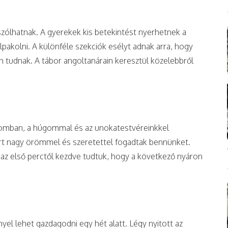
szólhatnak. A gyerekek kis betekintést nyerhetnek a
pakolni. A különféle szekciók esélyt adnak arra, hogy
en tudnak. A tábor angoltanárain keresztül közelebbről
romban, a húgommal és az unokatestvéreinkkel
rt nagy örömmel és szeretettel fogadtak bennünket.
z első perctől kezdve tudtuk, hogy a következő nyáron
l lehet gazdagodni egy hét alatt. Légy nyitott az