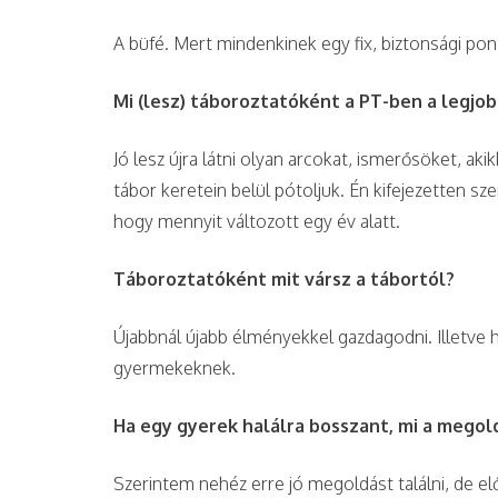
A büfé. Mert mindenkinek egy fix, biztonsági po
Mi (lesz) táboroztatóként a PT-ben a legjo
Jó lesz újra látni olyan arcokat, ismerősöket, ak
tábor keretein belül pótoljuk. Én kifejezetten sz
hogy mennyit változott egy év alatt.
Táboroztatóként mit vársz a tábortól?
Újabbnál újabb élményekkel gazdagodni. Illetve h
gyermekeknek.
Ha egy gyerek halálra bosszant, mi a megol
Szerintem nehéz erre jó megoldást találni, de 