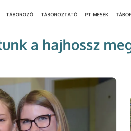
modal-check
TÁBOROZÓ
TÁBOROZTATÓ
PT-MESÉK
TÁBO
ottunk a hajhossz m