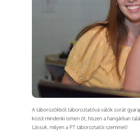
A táborozókból táboroztatóvá válók sorát gyarap
közül mindenki ismeri őt, hiszen a hangárban ta
Lássuk, milyen a PT táboroztatói szemmel!