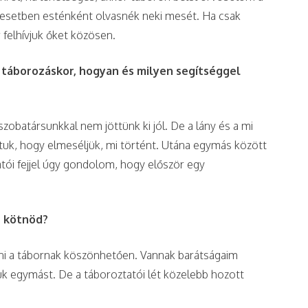
z esetben esténként olvasnék neki mesét. Ha csak
r felhívjuk őket közösen.
 táborozáskor, hogyan és milyen segítséggel
zobatársunkkal nem jöttünk ki jól. De a lány és a mi
vtuk, hogy elmeséljük, mi történt. Utána egymás között
atói fejjel úgy gondolom, hogy először egy
t kötnöd?
zni a tábornak köszönhetően. Vannak barátságaim
ük egymást. De a táboroztatói lét közelebb hozott