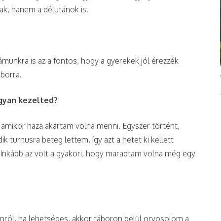
ak, hanem a délutánok is.
munkra is az a fontos, hogy a gyerekek jól érezzék
borra.
gyan kezelted?
amikor haza akartam volna menni. Egyszer történt,
 turnusra beteg lettem, így azt a hetet ki kellett
Inkább az volt a gyakori, hogy maradtam volna még egy
nról, ha lehetséges, akkor táboron belül orvosolom a