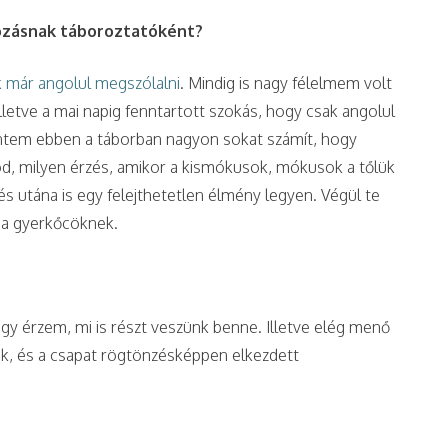
rozásnak táboroztatóként?
 már angolul megszólalni
. Mindig is nagy félelmem volt
illetve a mai napig fenntartott szokás, hogy csak angolul
intem ebben a táborban nagyon sokat számít, hogy
od, milyen érzés, amikor a kismókusok, mókusok a tőlük
s utána is egy felejthetetlen élmény legyen. Végül te
 a gyerkőcöknek.
gy érzem, mi is részt veszünk benne. Illetve elég menő
unk, és a csapat rögtönzésképpen elkezdett