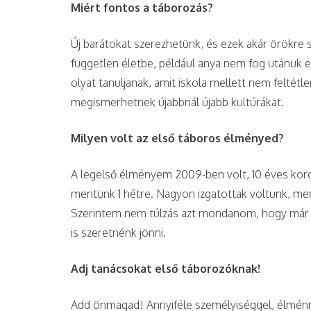
Miért fontos a táborozás?
Új barátokat szerezhetünk, és ezek akár örökre 
független életbe, például anya nem fog utánuk el
olyat tanuljanak, amit iskola mellett nem feltétl
megismerhetnek újabbnál újabb kultúrákat.
Milyen volt az első táboros élményed?
A legelső élményem 2009-ben volt, 10 éves ko
mentünk 1 hétre. Nagyon izgatottak voltunk, me
Szerintem nem túlzás azt mondanom, hogy már a
is szeretnénk jönni.
Adj tanácsokat első táborozóknak!
Add önmagad! Annyiféle személyiséggel, élménnye