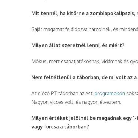
Mit tennél, ha kitörne a zombiapokalipszis, 
Saját magamat feláldozva harcolnék, és minde
Milyen állat szeretnél lenni, és miért?
Mókus, mert csapatjátékosnak, vidámnak és g
Nem feltétlenül a táborban, de mi volt az a 
Az előző PT-táborban az esti
programokon
soksz
Nagyon vicces volt, és nagyon élveztem.
Milyen értéket jelölnél be magadnak egy 1-t
vagy furcsa a táborban?