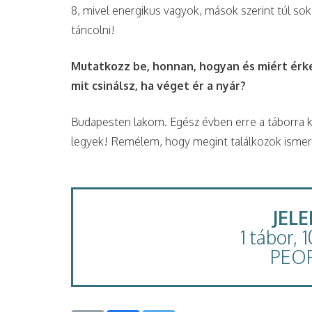
8, mivel energikus vagyok, mások szerint túl so
táncolni!
Mutatkozz be, honnan, hogyan és miért érke
mit csinálsz, ha véget ér a nyár?
Budapesten lakom. Egész évben erre a táborra ké
legyek! Remélem, hogy megint találkozok ismer
JEL
1 tábor, 
PEO