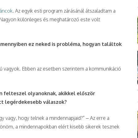
táncok
. Az egyik esti program zárásánál átszaladtam a
. Nagyon különleges és meghatározó este volt
Amennyiben ez neked is probléma, hogyan találtok
dvű vagyok. Ebben az esetben szerintem a kommunikáció
 felteszel olyanoknak, akikkel először
ott legérdekesebb válaszok?
y vagy, hogy telnek a mindennapjaid?” – Az erre a
szönöm, a mindennapokban elért kisebb sikerek tesznek