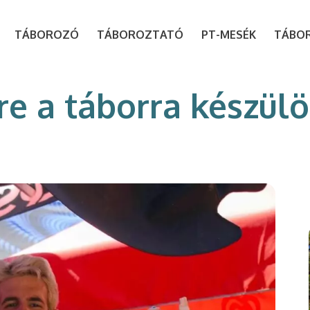
modal-check
TÁBOROZÓ
TÁBOROZTATÓ
PT-MESÉK
TÁBO
re a táborra készül