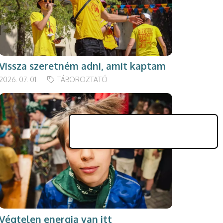
Vissza szeretném adni, amit kaptam
2026. 07. 01.
TÁBOROZTATÓ
Végtelen energia van itt