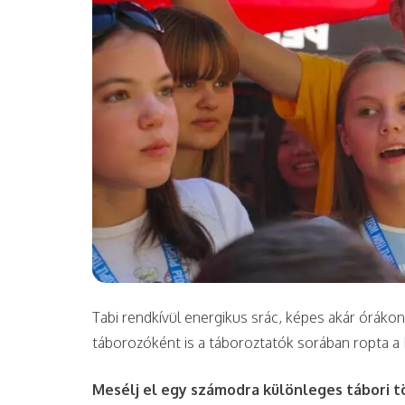
Tabi rendkívül energikus srác, képes akár óráko
táborozóként is a táboroztatók sorában ropta a
Mesélj el egy számodra különleges tábori t