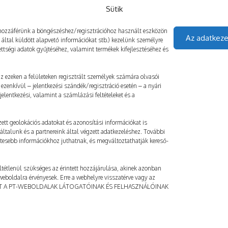
Sütik
gy hozzáférünk a böngészéshez/regisztrációhoz használt eszközön
Az adatkeze
z által küldött alapvető információkat stb.) kezelünk személyre
ttségi adatok gyűjtéséhez, valamint termékek kifejlesztéséhez és
 az ezeken a felületeken regisztrált személyek számára olvasói
ezenkívül – jelentkezési szándék/regisztráció esetén – a nyári
elentkezési, valamint a számlázási feltételeket és a
ett geolokációs adatokat és azonosítási információkat is
általunk és a partnereink által végzett adatkezeléshez. További
etesebb információkhoz juthatnak, és megváltoztathatják kereső-
ltétlenül szükséges az érintett hozzájárulása, akinek azonban
a weboldalra érvényesek. Erre a webhelyre visszatérve vagy az
AT A PT-WEBOLDALAK LÁTOGATÓINAK ÉS FELHASZNÁLÓINAK