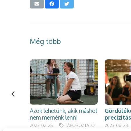
Még több
Azok lehetünk, akik máshol
Gördülék
nem mernénk lenni
precizitá
2023. 02. 28.
TÁBOROZTATÓ
2023. 06. 28.