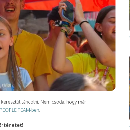
n keresztül táncolni. Nem csoda, hogy már
PEOPLE TEAM-ben
.
örténetet!