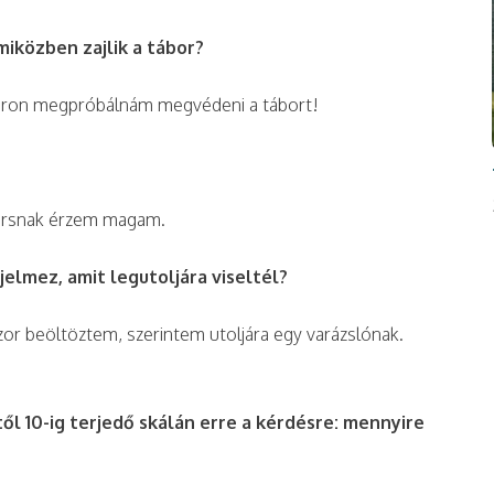
miközben zajlik a tábor?
náron megpróbálnám megvédeni a tábort!
yorsnak érzem magam.
jelmez, amit legutoljára viseltél?
or beöltöztem, szerintem utoljára egy varázslónak.
ől 10-ig terjedő skálán erre a kérdésre: mennyire