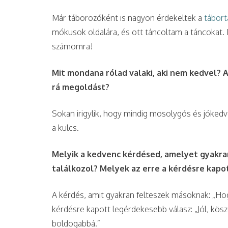
Már táborozóként is nagyon érdekeltek a
tábor
mókusok oldalára, és ott táncoltam a táncokat
számomra!
Mit mondana rólad valaki, aki nem kedvel? 
rá megoldást?
Sokan irigylik, hogy mindig mosolygós és jóke
a kulcs.
Melyik a kedvenc kérdésed, amelyet gyakran
találkozol? Melyek az erre a kérdésre kap
A kérdés, amit gyakran felteszek másoknak: „Hog
kérdésre kapott legérdekesebb válasz: „Jól, kö
boldogabbá.”