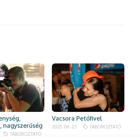
enység,
Vacsora Petőfivel
Ne
s, nagyszerűség
tá
2025. 06. 23.
TÁBOROZTATÓ
TÁBOROZTATÓ
2023