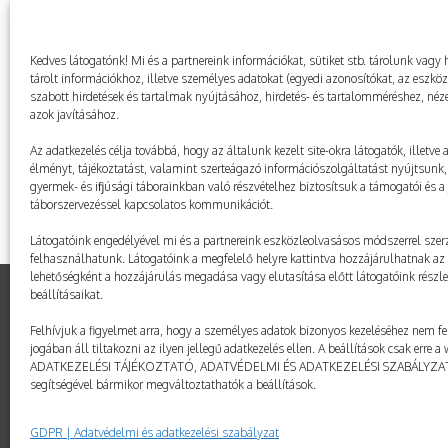
Kedves látogatónk! Mi és a partnereink információkat, sütiket stb. tárolunk va
tárolt információkhoz, illetve személyes adatokat (egyedi azonosítókat, az eszkö
szabott hirdetések és tartalmak nyújtásához, hirdetés- és tartalomméréshez, néze
azok javításához.
Az adatkezelés célja továbbá, hogy az általunk kezelt site-okra látogatók, illetve
élményt, tájékoztatást, valamint szerteágazó információszolgáltatást nyújtsunk, 
gyermek- és ifjúsági táborainkban való részvételhez biztosítsuk a támogatói és a j
táborszervezéssel kapcsolatos kommunikációt.
Látogatóink engedélyével mi és a partnereink eszközleolvasásos módszerrel szerz
felhasználhatunk. Látogatóink a megfelelő helyre kattintva hozzájárulhatnak az 
lehetőségként a hozzájárulás megadása vagy elutasítása előtt látogatóink részl
beállításaikat.
Felhívjuk a figyelmet arra, hogy a személyes adatok bizonyos kezeléséhez nem fe
© taborozz.hu
jogában áll tiltakozni az ilyen jellegű adatkezelés ellen. A beállítások csak erre 
ADATKEZELÉSI TÁJÉKOZTATÓ, ADATVÉDELMI ÉS ADATKEZELÉSI SZABÁLYZ
segítségével bármikor megváltoztathatók a beállítások.
GDPR | Adatvédelmi és adatkezelési szabályzat
GDPR | Adatvédelmi és adatkezelési szabályzat