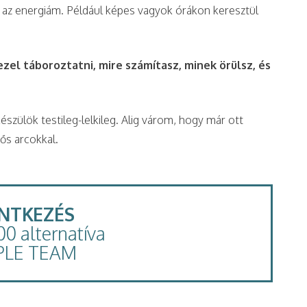
k az energiám. Például képes vagyok órákon keresztül
zel táboroztatni, mire számítasz, minek örülsz, és
szülök testileg-lelkileg. Alig várom, hogy már ott
ős arcokkal.
ENTKEZÉS
100 alternatíva
PLE TEAM