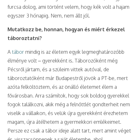
furcsa dolog, ami történt velem, hogy kék volt a hajam
egyszer 3 hónapig. Nem, nem állt jól.
Mutatkozz be, honnan, hogyan és miért érkezel
táboroztatni?
A
tábor
mindig is az életem egyik legmeghatározóbb
élménye volt – gyerekként is. Táborozóként még
Pécsről jártam, és a szüleim vittek autóval, de
táboroztatóként már Budapestről jövök a PT-be, mert
azóta felköltöztem, és az önálló életemet élem a
fővárosban. Arra számítok, hogy sok boldog gyerekkel
fogok találkozni, akik még a felnőttlét gondterheit nem
viselik a vállaikon, és velük újra gyerekként érezhetem
magam, újra átélhetem a gyermekkori emlékeimet.
Persze ez csak a tábor ideje alatt tart, mert amint véget
ér, visszacsöppenek a saját életembe, ahol