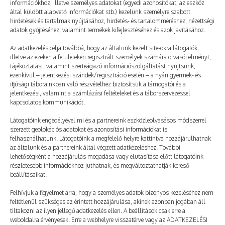
információkhoz, illetve személyes adatokat (egyedi azonosítókat, az eszköz
Még több
által küldött alapvető információkat stb.) kezelünk személyre szabott
hirdetések és tartalmak nyújtásához, hirdetés- és tartalomméréshez, nézettségi
adatok gyűjtéséhez, valamint termékek kifejlesztéséhez és azok javításához.
Az adatkezelés célja továbbá, hogy az általunk kezelt site-okra látogatók,
illetve az ezeken a felületeken regisztrált személyek számára olvasói élményt,
tájékoztatást, valamint szerteágazó információszolgáltatást nyújtsunk,
ezenkívül – jelentkezési szándék/regisztráció esetén – a nyári gyermek- és
ifjúsági táborainkban való részvételhez biztosítsuk a támogatói és a
jelentkezési, valamint a számlázási feltételeket és a táborszervezéssel
kapcsolatos kommunikációt.
Látogatóink engedélyével mi és a partnereink eszközleolvasásos módszerrel
szerzett geolokációs adatokat és azonosítási információkat is
felhasználhatunk. Látogatóink a megfelelő helyre kattintva hozzájárulhatnak
az általunk és a partnereink által végzett adatkezeléshez. További
lehetőségként a hozzájárulás megadása vagy elutasítása előtt látogatóink
részletesebb információkhoz juthatnak, és megváltoztathatják kereső-
Szörföző fáraó
beállításaikat.
2024. 04. 11.
TÁBOROZTATÓ
Felhívjuk a figyelmet arra, hogy a személyes adatok bizonyos kezeléséhez nem
feltétlenül szükséges az érintett hozzájárulása, akinek azonban jogában áll
tiltakozni az ilyen jellegű adatkezelés ellen. A beállítások csak erre a
weboldalra érvényesek. Erre a webhelyre visszatérve vagy az ADATKEZELÉSI