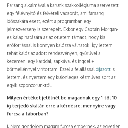
Farsang alkalmával a karunk szakkollégiuma szervezett
egy félévnyitó és felvételi vacsorát, ami farsang
időszakára esett, ezért a programban egy
jelmezverseny is szerepelt. Ekkor egy Captain Morgan-
es kalap hatására az az ötletem támadt, hogy kis
erőforrással is könnyen kalózzá válhatok. Így lettem
tehát kalóz az adott rendezvényen, gyűrűvel a
kezemen, egy karddal, sapkával és inggel +
bőrmellénnyel virítottam. Ezzel a felállással
díjazott
is
lettem, és nyertem egy különleges kézműves sört az
egyik szponzorunktól.
Milyen értéket jelölnél be magadnak egy 1-től 10-
ig terjedő skálán erre a kérdésre: mennyire vagy
furcsa a táborban?
1. Nem gondolom magam furcsa embernek, az egyetlen