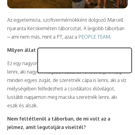
Az egyetemista, szoftvermérnökként dolgozó Marcell
nyaranta Kecskeméten táboroztat. A legjobb táborban
– ami nem más, mint a PT, azaz a
PEOPLE TEAM
.
Milyen állat szeretnél lenni, és miért?
Ez egy nagyon sokoldalú kérdés. Néha szeretnék sas
lenni, aki nagyon magasan száll, és fentről látja a világ
minden egyes zugát, de szeretnék cápa is lenni, aki a víz
mélységében felfedezheti a csodálatos élővilágot,
lustább napjaimon meg macska szeretnék lenni, aki
eszik és alszik.
Nem feltétlenül a táborban, de mi volt az a
jelmez, amit legutoljára viseltél?