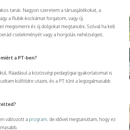
kos tanár. Nagyon szeretem a társasjátékokat, a
vagy a Rubik-kockámat forgatom, vagy új
t megismerni és új dolgokat megtanulni. Szóval ha kell
operád cselekményét vagy a horgolás nehézségeit,
, miért a PT-ben?
kül. Ráadásul a közösségi pedagógiai gyakorlatomat is
udtam külföldre utazni, és a PT tűnt a legizgalmasabb
zelted?
en változott a
program,
de idővel megtanultam, hogy ez
almasabb.