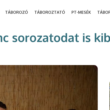
modal-check
TÁBOROZÓ
TÁBOROZTATÓ
PT-MESÉK
TÁBO
nc sorozatodat is ki