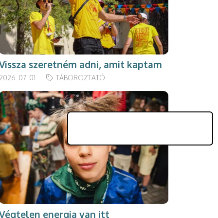
Vissza szeretném adni, amit kaptam
2026. 07. 01.
TÁBOROZTATÓ
Végtelen energia van itt