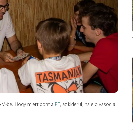
AM-be. Hogy miért pont a
PT
, az kiderül, ha elolvasod a