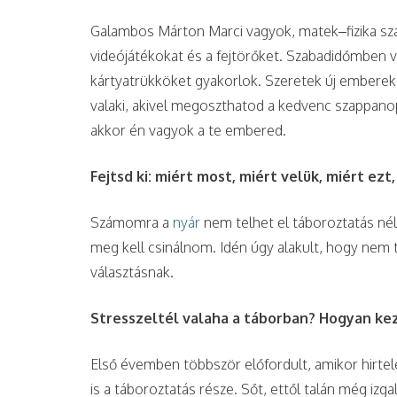
Galambos Márton Marci vagyok, matek–fizika sza
videójátékokat és a fejtörőket. Szabadidőmben 
kártyatrükköket gyakorlok. Szeretek új embereke
valaki, akivel megoszthatod a kedvenc szappan
akkor én vagyok a te embered.
Fejtsd ki: miért most, miért velük, miért ezt
Számomra a
nyár
nem telhet el táboroztatás nél
meg kell csinálnom. Idén úgy alakult, hogy nem t
választásnak.
Stresszeltél valaha a táborban? Hogyan ke
Első évemben többször előfordult, amikor hirtel
is a táboroztatás része. Sőt, ettől talán még izg