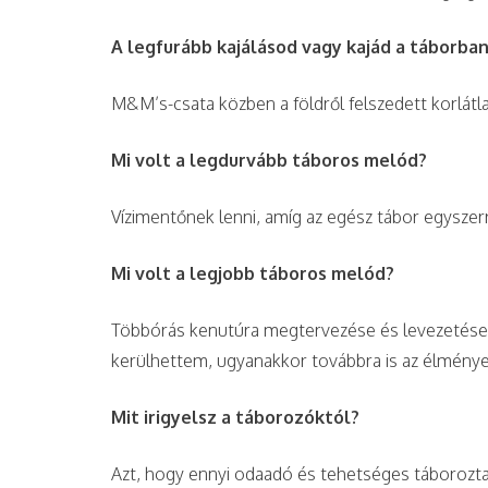
A legfurább kajálásod vagy kajád a táborba
M&M’s-csata közben a földről felszedett korlá
Mi volt a legdurvább táboros melód?
Vízimentőnek lenni, amíg az egész tábor egyszerr
Mi volt a legjobb táboros melód?
Többórás kenutúra megtervezése és levezetése.
kerülhettem, ugyanakkor továbbra is az élménye
Mit irigyelsz a táborozóktól?
Azt, hogy ennyi odaadó és tehetséges táboroztat