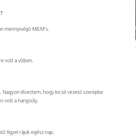
n?
tlan mennyiségű M&M’s.
e volt a vízben.
 Nagyon élveztem, hogy kicsit vezető szerepbe
n volt a hangsúly.
ó figyel rájuk egész nap.