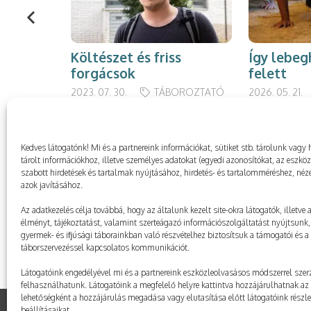
Költészet és friss
Így lebeg
forgácsok
felett
2023. 07. 30.
TÁBOROZTATÓ
2026. 05. 21.
Kedves látogatónk! Mi és a partnereink információkat, sütiket stb. tárolunk va
tárolt információkhoz, illetve személyes adatokat (egyedi azonosítókat, az eszkö
szabott hirdetések és tartalmak nyújtásához, hirdetés- és tartalomméréshez, néze
azok javításához.
Az adatkezelés célja továbbá, hogy az általunk kezelt site-okra látogatók, illetve
élményt, tájékoztatást, valamint szerteágazó információszolgáltatást nyújtsunk, 
gyermek- és ifjúsági táborainkban való részvételhez biztosítsuk a támogatói és a j
táborszervezéssel kapcsolatos kommunikációt.
Látogatóink engedélyével mi és a partnereink eszközleolvasásos módszerrel szerz
felhasználhatunk. Látogatóink a megfelelő helyre kattintva hozzájárulhatnak az 
lehetőségként a hozzájárulás megadása vagy elutasítása előtt látogatóink részl
beállításaikat.