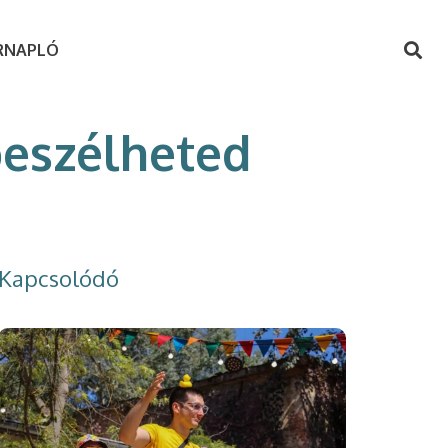
RNAPLÓ
beszélheted
Kapcsolódó