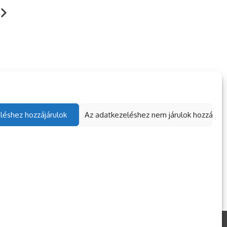
nulás, önállósodás, új
50-60 éves táboroztat
rátok a táborban
helyett
. 04. 18.
TÁBOROZTATÓ
2023. 11. 15.
TÁBOROZTATÓ
léshez hozzájárulok
Az adatkezeléshez nem járulok hozzá