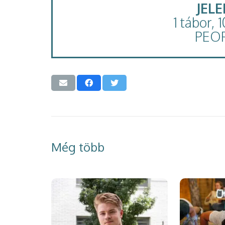
JEL
1 tábor, 
PEO
Még több