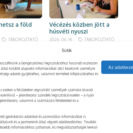
hetsz a föld
Vécézés közben jött a
Ta
húsvéti nyuszi
ba
TÁBOROZTATÓ
2026. 06. 14.
TÁBOROZTATÓ
2023
Sütik
gy hozzáférünk a böngészéshez/regisztrációhoz használt eszközön
Az adatkeze
z által küldött alapvető információkat stb.) kezelünk személyre
ttségi adatok gyűjtéséhez, valamint termékek kifejlesztéséhez és
 az ezeken a felületeken regisztrált személyek számára olvasói
ezenkívül – jelentkezési szándék/regisztráció esetén – a nyári
elentkezési, valamint a számlázási feltételeket és a
ett geolokációs adatokat és azonosítási információkat is
általunk és a partnereink által végzett adatkezeléshez. További
etesebb információkhoz juthatnak, és megváltoztathatják kereső-