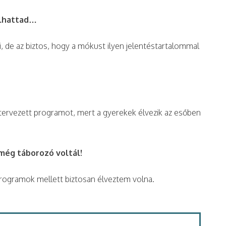
allhattad…
, de az biztos, hogy a mókust ilyen jelentéstartalommal
ervezett programot, mert a gyerekek élvezik az esőben
még táborozó voltál!
programok mellett biztosan élveztem volna.