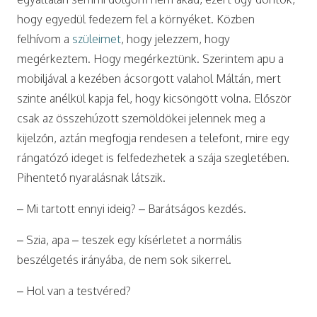
hogy egyedül fedezem fel a környéket. Közben
felhívom a
szüleimet
, hogy jelezzem, hogy
megérkeztem. Hogy megérkeztünk. Szerintem apu a
mobiljával a kezében ácsorgott valahol Máltán, mert
szinte anélkül kapja fel, hogy kicsöngött volna. Először
csak az összehúzott szemöldökei jelennek meg a
kijelzőn, aztán megfogja rendesen a telefont, mire egy
rángatózó ideget is felfedezhetek a szája szegletében.
Pihentető nyaralásnak látszik.
– Mi tartott ennyi ideig? – Barátságos kezdés.
– Szia, apa – teszek egy kísérletet a normális
beszélgetés irányába, de nem sok sikerrel.
– Hol van a testvéred?