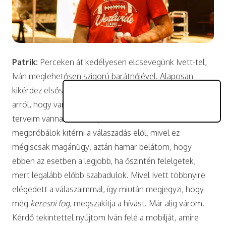
Patrik:
Perceken át kedélyesen elcsevegünk Ivett-tel,
Iván meglehetősen szigorú barátnőjével. Alaposan
kikérdez elsősorban az ismerkedési szokásaimról és
arról, hogy van-e állandó barátnőm, illetve hogy milyen
terveim vannak ezzel kapcsolatban. Eleinte
megpróbálok kitérni a válaszadás elől, mivel ez
mégiscsak magánügy, aztán hamar belátom, hogy
ebben az esetben a legjobb, ha őszintén felelgetek,
mert legalább előbb szabadulok. Mivel Ivett többnyire
elégedett a válaszaimmal, így miután megjegyzi, hogy
még
keresni fog
, megszakítja a hívást. Már alig várom.
Kérdő tekintettel nyújtom Iván felé a mobilját, amire