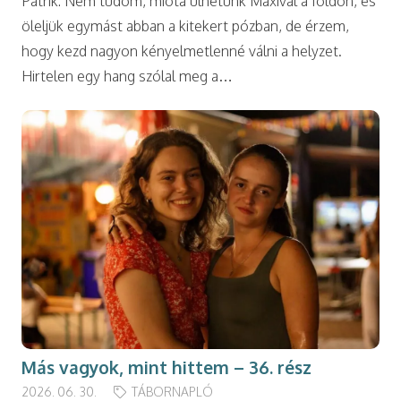
Patrik: Nem tudom, mióta ülhetünk Maxival a földön, és
öleljük egymást abban a kitekert pózban, de érzem,
hogy kezd nagyon kényelmetlenné válni a helyzet.
Hirtelen egy hang szólal meg a…
Más vagyok, mint hittem – 36. rész
2026. 06. 30.
TÁBORNAPLÓ