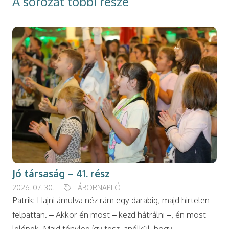
A sorozat többi része
Jó társaság – 41. rész
2026. 07. 30.
TÁBORNAPLÓ
Patrik: Hajni ámulva néz rám egy darabig, majd hirtelen
felpattan. – Akkor én most – kezd hátrálni –, én most