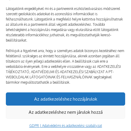
A testvérem – 34. rész
Látogatóink engedélyével mi és a partnereink eszközleolvasásos módszerrel
szerzett geolokációs adatokat és azonosítási információkat is
2026. 06. 20.
TÁBORNAPLÓ
felhasználhatunk. Látogatóink a megfelelő helyre kattintva hozzájárulhatnak
Patrik: Maxi szemében őszinte aggodalmat látok, amiből
az általunk és a partnereink által végzett adatkezeléshez. További
lehetőségként a hozzájárulás megadása vagy elutasítása előtt látogatóink
rögtön sejtem, hogy tényleg szarul nézhetek ki. – Nyugi
részletesebb információkhoz juthatnak, és megváltoztathatják kereső-
beállításaikat.
– suttogom rekedten –, megmaradok. A hangomtól
még idegesebb lesz. – Mi van veled?…
Felhívjuk a figyelmet arra, hogy a személyes adatok bizonyos kezeléséhez nem
feltétlenül szükséges az érintett hozzájárulása, akinek azonban jogában áll
tiltakozni az ilyen jellegű adatkezelés ellen. A beállítások csak erre a
Még több
weboldalra érvényesek. Erre a webhelyre visszatérve vagy az ADATKEZELÉSI
TÁJÉKOZTATÓ, ADATVÉDELMI ÉS ADATKEZELÉSI SZABÁLYZAT A PT-
WEBOLDALAK LÁTOGATÓINAK ÉS FELHASZNÁLÓINAK segítségével
bármikor megváltoztathatók a beállítások.
Az adatkezeléshez hozzájárulok
© taborozz.hu
Az adatkezeléshez nem járulok hozzá
GDPR | Adatvédelmi és adatkezelési szabályzat
GDPR | Adatvédelmi és adatkezelési szabályzat