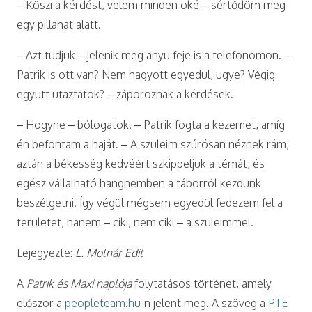
– Köszi a kérdést, velem minden oké – sértődöm meg
egy pillanat alatt.
– Azt tudjuk – jelenik meg anyu feje is a telefonomon. –
Patrik is ott van? Nem hagyott egyedül, ugye? Végig
együtt utaztatok? – záporoznak a kérdések.
– Hogyne – bólogatok. – Patrik fogta a kezemet, amíg
én befontam a haját. – A szüleim szúrósan néznek rám,
aztán a békesség kedvéért szkippeljük a témát, és
egész vállalható hangnemben a táborról kezdünk
beszélgetni. Így végül mégsem egyedül fedezem fel a
területet, hanem – ciki, nem ciki – a szüleimmel.
Lejegyezte:
L. Molnár Edit
A
Patrik és Maxi naplója
folytatásos történet, amely
először a
peopleteam.hu
-n jelent meg. A szöveg a
PTE