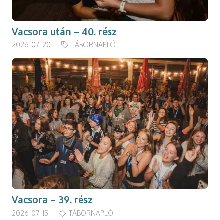
Vacsora után – 40. rész
2026. 07. 20.
TÁBORNAPLÓ
Vacsora – 39. rész
2026. 07. 15.
TÁBORNAPLÓ