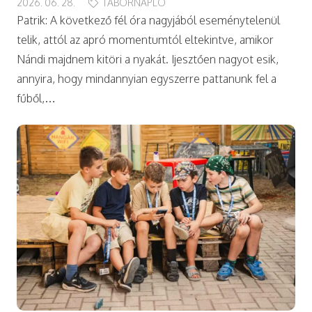
2026. 06. 28.
TÁBORNAPLÓ
Patrik: A következő fél óra nagyjából eseménytelenül
telik, attól az apró momentumtól eltekintve, amikor
Nándi majdnem kitöri a nyakát. Ijesztően nagyot esik,
annyira, hogy mindannyian egyszerre pattanunk fel a
fűből,…