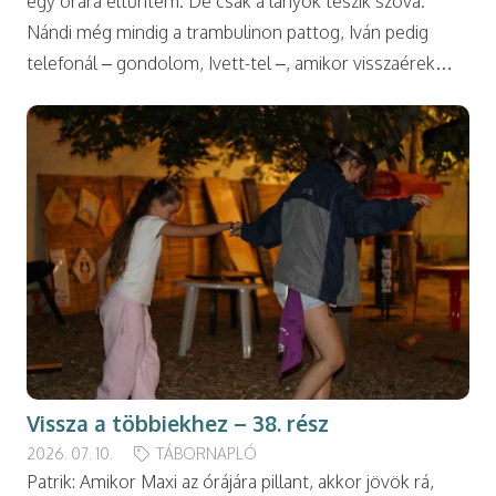
egy órára eltűntem. De csak a lányok teszik szóvá.
Nándi még mindig a trambulinon pattog, Iván pedig
telefonál – gondolom, Ivett-tel –, amikor visszaérek…
Vissza a többiekhez – 38. rész
2026. 07. 10.
TÁBORNAPLÓ
Patrik: Amikor Maxi az órájára pillant, akkor jövök rá,