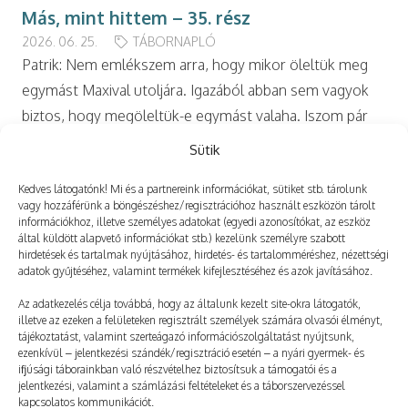
Más, mint hittem – 35. rész
2026. 06. 25.
TÁBORNAPLÓ
Patrik: Nem emlékszem arra, hogy mikor öleltük meg
egymást Maxival utoljára. Igazából abban sem vagyok
biztos, hogy megöleltük-e egymást valaha. Iszom pár
kortyot a vízből, majd a homlokomhoz szorítom a…
Sütik
Kedves látogatónk! Mi és a partnereink információkat, sütiket stb. tárolunk
vagy hozzáférünk a böngészéshez/regisztrációhoz használt eszközön tárolt
információkhoz, illetve személyes adatokat (egyedi azonosítókat, az eszköz
által küldött alapvető információkat stb.) kezelünk személyre szabott
hirdetések és tartalmak nyújtásához, hirdetés- és tartalomméréshez, nézettségi
adatok gyűjtéséhez, valamint termékek kifejlesztéséhez és azok javításához.
Az adatkezelés célja továbbá, hogy az általunk kezelt site-okra látogatók,
illetve az ezeken a felületeken regisztrált személyek számára olvasói élményt,
tájékoztatást, valamint szerteágazó információszolgáltatást nyújtsunk,
ezenkívül – jelentkezési szándék/regisztráció esetén – a nyári gyermek- és
ifjúsági táborainkban való részvételhez biztosítsuk a támogatói és a
jelentkezési, valamint a számlázási feltételeket és a táborszervezéssel
kapcsolatos kommunikációt.