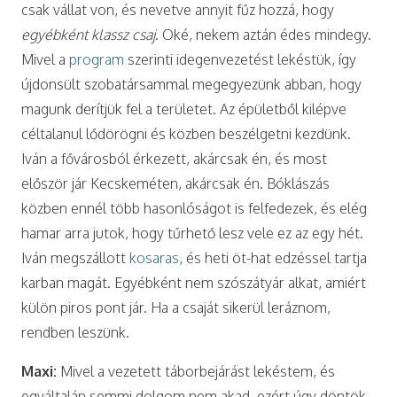
csak vállat von, és nevetve annyit fűz hozzá, hogy
egyébként klassz csaj
. Oké, nekem aztán édes mindegy.
Mivel a
program
szerinti idegenvezetést lekéstük, így
újdonsült szobatársammal megegyezünk abban, hogy
magunk derítjük fel a területet. Az épületből kilépve
céltalanul lődörögni és közben beszélgetni kezdünk.
Iván a fővárosból érkezett, akárcsak én, és most
először jár Kecskeméten, akárcsak én. Bóklászás
közben ennél több hasonlóságot is felfedezek, és elég
hamar arra jutok, hogy tűrhető lesz vele ez az egy hét.
Iván megszállott
kosaras
, és heti öt-hat edzéssel tartja
karban magát. Egyébként nem szószátyár alkat, amiért
külön piros pont jár. Ha a csaját sikerül leráznom,
rendben leszünk.
Maxi:
Mivel a vezetett táborbejárást lekéstem, és
egyáltalán semmi dolgom nem akad, ezért úgy döntök,