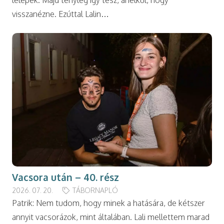
lelépek. Majd tényleg így tesz, anélkül, hogy
visszanézne. Ezúttal Lalin…
Vacsora után – 40. rész
2026. 07. 20.
TÁBORNAPLÓ
Patrik: Nem tudom, hogy minek a hatására, de kétszer
annyit vacsorázok, mint általában. Lali mellettem marad