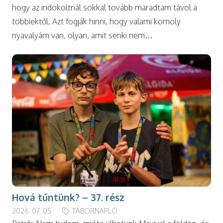
hogy az indokoltnál sokkal tovább maradtam távol a
többiektől. Azt fogják hinni, hogy valami komoly
nyavalyám van, olyan, amit senki nem…
Hová tűntünk? – 37. rész
2026. 07. 05.
TÁBORNAPLÓ