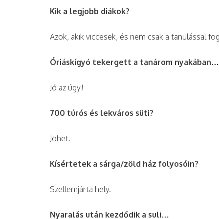
Kik a legjobb diákok?
Azok, akik viccesek, és nem csak a tanulással fo
Óriáskígyó tekergett a tanárom nyakában…
Jó az úgy!
700 túrós és lekváros süti?
Jöhet.
Kísértetek a sárga/zöld ház folyosóin?
Szellemjárta hely.
Nyaralás után kezdődik a suli…