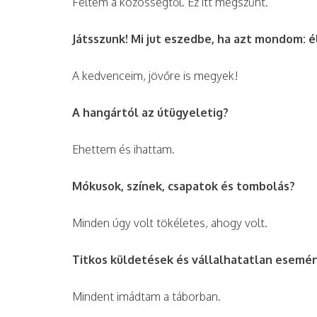
Féltem a közösségtől. Ez itt megszűnt.
Játsszunk! Mi jut eszedbe, ha azt mondom: 
A kedvenceim, jövőre is megyek!
A hangártól az útügyeletig?
Ehettem és ihattam.
Mókusok, színek, csapatok és tombolás?
Minden úgy volt tökéletes, ahogy volt.
Titkos küldetések és vállalhatatlan esemé
Mindent imádtam a táborban.