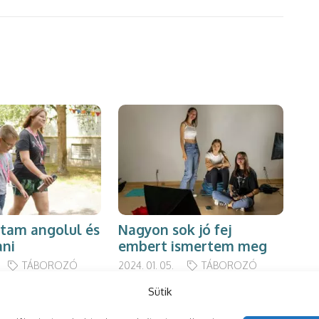
tam angolul és
Nagyon sok jó fej
Me
ani
embert ismertem meg
2025
TÁBOROZÓ
2024. 01. 05.
TÁBOROZÓ
Sütik