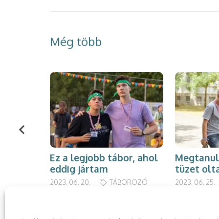
Még több
Ez a legjobb tábor, ahol
Megtanul
eddig jártam
tüzet olt
2023. 06. 20.
TÁBOROZÓ
2023. 06. 25.