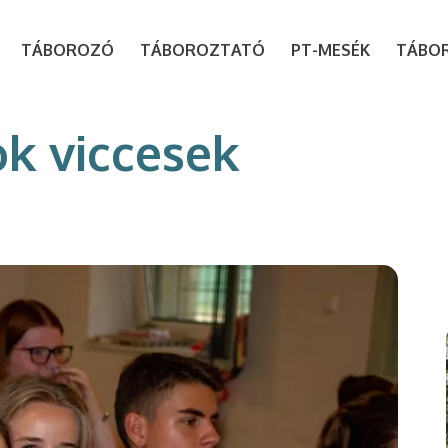
modal-check
TÁBOROZÓ
TÁBOROZTATÓ
PT-MESÉK
TÁBO
ok viccesek