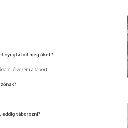
ivel nyugtatod meg őket?
mádom, élvezem a tábort.
ozónak?
l eddig táborozni?