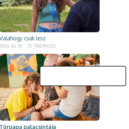
Valahogy csak lesz
2026. 06. 19.
TÁBOROZÓ
Törpapa palacsintája