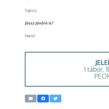
Sajnos.
Jössz jövőre is?
Naná!
JEL
1 tábor, 
PEO