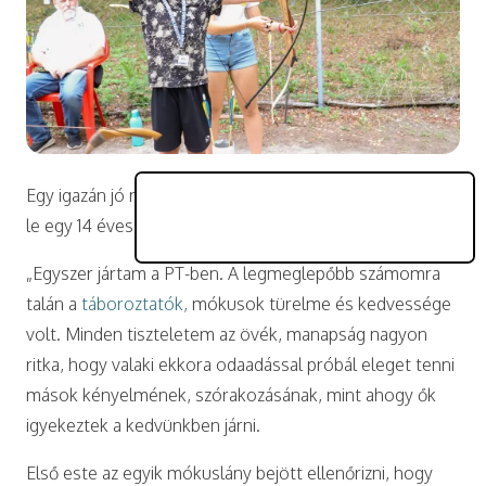
Egy igazán jó nyári tábor. A
PEOPLE TEAM
-et (PT-t) írta
le egy 14 éves táborozó, Mandi.
„Egyszer jártam a PT-ben. A legmeglepőbb számomra
talán a
táboroztatók,
mókusok türelme és kedvessége
volt. Minden tiszteletem az övék, manapság nagyon
ritka, hogy valaki ekkora odaadással próbál eleget tenni
mások kényelmének, szórakozásának, mint ahogy ők
igyekeztek a kedvünkben járni.
Első este az egyik mókuslány bejött ellenőrizni, hogy