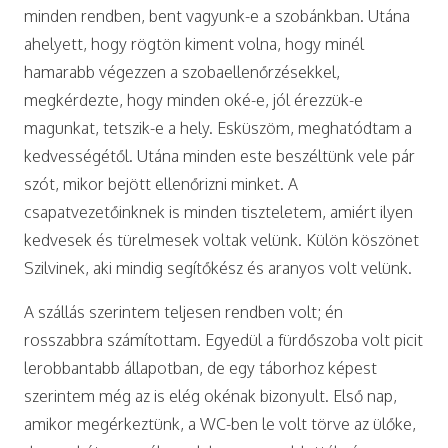
minden rendben, bent vagyunk-e a szobánkban. Utána
ahelyett, hogy rögtön kiment volna, hogy minél
hamarabb végezzen a szobaellenőrzésekkel,
megkérdezte, hogy minden oké-e, jól érezzük-e
magunkat, tetszik-e a hely. Esküszöm, meghatódtam a
kedvességétől. Utána minden este beszéltünk vele pár
szót, mikor bejött ellenőrizni minket. A
csapatvezetőinknek is minden tiszteletem, amiért ilyen
kedvesek és türelmesek voltak velünk. Külön köszönet
Szilvinek, aki mindig segítőkész és aranyos volt velünk.
A szállás szerintem teljesen rendben volt; én
rosszabbra számítottam. Egyedül a fürdőszoba volt picit
lerobbantabb állapotban, de egy táborhoz képest
szerintem még az is elég okénak bizonyult. Első nap,
amikor megérkeztünk, a WC-ben le volt törve az ülőke,