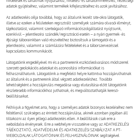
hirdetések és tartalmak nyújtásához, hirdetés- és tartalomméréshez, nézettségi
adatok gyűjtéséhez, valamint termékek kifejlesztéséhez és azok javításához.
Az adatkezelés célja továbbá, hogy az általunk kezelt site-okra látogatók,
illetve az ezeken a felületeken regisztrált személyek számára olvasói élményt,
tájékoztatást, valamint szerteágazó információszolgáltatást nyújtsunk,
ezenkívül – jelentkezési szándék/regisztráció esetén – a nyári gyermek- és
ifjúsági táborainkban való részvételhez biztosítsuk a támogatói és a
jelentkezési, valamint a számlázási feltételeket és a táborszervezéssel
kapcsolatos kommunikációt.
Látogatóink engedélyével mi és a partnereink eszközleolvasásos módszerrel
szerzett geolokációs adatokat és azonosítási információkat is
felhasználhatunk. Látogatóink a megfelelő helyre kattintva hozzájárulhatnak
az általunk és a partnereink által végzett adatkezeléshez. További
lehetőségként a hozzájárulás megadása vagy elutasítása előtt látogatóink
Egész évben a PT-t várom
részletesebb információkhoz juthatnak, és megváltoztathatják kereső-
beállításaikat.
2023. 07. 20.
TÁBOROZÓ
Felhívjuk a figyelmet arra, hogy a személyes adatok bizonyos kezeléséhez nem
feltétlenül szükséges az érintett hozzájárulása, akinek azonban jogában áll
tiltakozni az ilyen jellegű adatkezelés ellen. A beállítások csak erre a
weboldalra érvényesek. Erre a webhelyre visszatérve vagy az ADATKEZELÉSI
TÁJÉKOZTATÓ, ADATVÉDELMI ÉS ADATKEZELÉSI SZABÁLYZAT A PT-
WEBOLDALAK LÁTOGATÓINAK ÉS FELHASZNÁLÓINAK segítségével