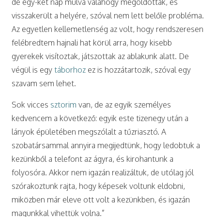
de egy-két nap múlva valahogy megoldották, és
visszakerült a helyére, szóval nem lett belőle probléma.
Az egyetlen kellemetlenség az volt, hogy rendszeresen
felébredtem hajnali hat körül arra, hogy kisebb
gyerekek visítoztak, játszottak az ablakunk alatt. De
végül is egy
táborhoz
ez is hozzátartozik, szóval egy
szavam sem lehet.
Sok vicces
sztorim
van, de az egyik személyes
kedvencem a következő: egyik este tizenegy után a
lányok épületében megszólalt a tűzriasztó. A
szobatársammal annyira megijedtünk, hogy ledobtuk a
kezünkből a telefont az ágyra, és kirohantunk a
folyosóra. Akkor nem igazán realizáltuk, de utólag jól
szórakoztunk rajta, hogy képesek voltunk eldobni,
miközben már eleve ott volt a kezünkben, és igazán
magunkkal vihettük volna.”