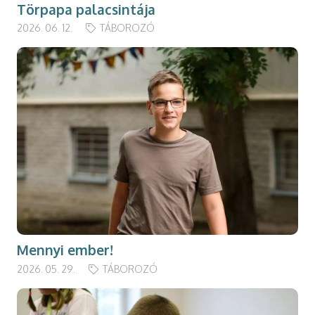
Törpapa palacsintája
2026. 06. 12.
TÁBOROZÓ
Mennyi ember!
2026. 05. 29.
TÁBOROZÓ