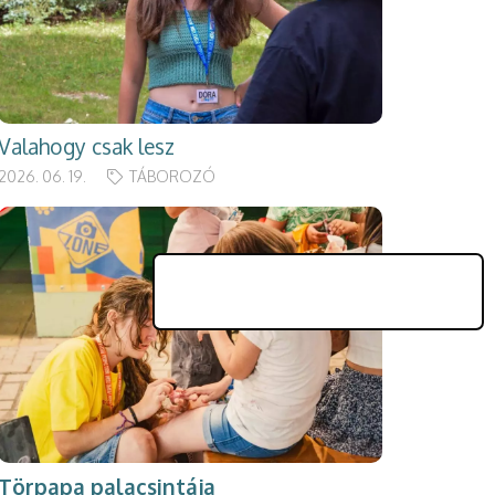
Valahogy csak lesz
2026. 06. 19.
TÁBOROZÓ
Törpapa palacsintája