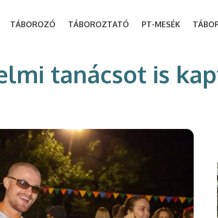
modal-check
TÁBOROZÓ
TÁBOROZTATÓ
PT-MESÉK
TÁBO
elmi tanácsot is ka