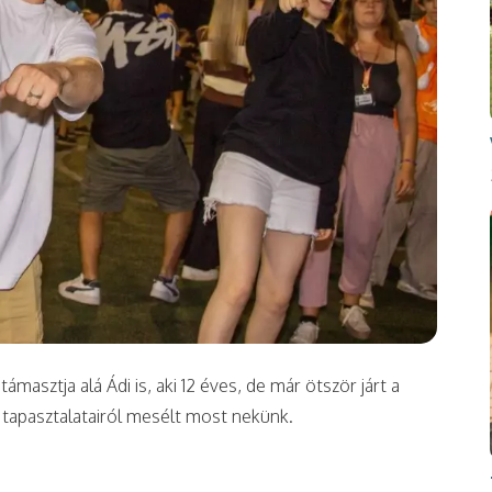
ámasztja alá Ádi is, aki 12 éves, de már ötször járt a
 tapasztalatairól mesélt most nekünk.