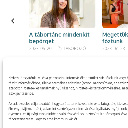
A tábortánc mindenkit
Megettük
bepörget
főztünk
2023. 05. 20.
TÁBOROZÓ
2023. 06. 23.
Kedves látogatónk! Mi és a partnereink információkat, sütiket stb. tárolunk va
tárolt információkhoz, illetve személyes adatokat (egyedi azonosítókat, az eszkö
szabott hirdetések és tartalmak nyújtásához, hirdetés- és tartalomméréshez, néze
azok javításához.
Az adatkezelés célja továbbá, hogy az általunk kezelt site-okra látogatók, illetve
élményt, tájékoztatást, valamint szerteágazó információszolgáltatást nyújtsunk, 
gyermek- és ifjúsági táborainkban való részvételhez biztosítsuk a támogatói és a j
táborszervezéssel kapcsolatos kommunikációt.