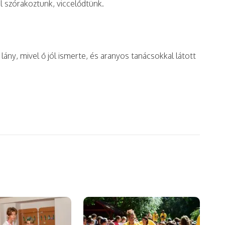
l szórakoztunk, viccelődtünk.
ny, mivel ő jól ismerte, és aranyos tanácsokkal látott