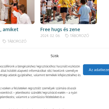
, amiket
Free hugs
é
s zene
Hü
pr
2024. 02. 06.
TÁBOROZÓ
mi
TÁBOROZÓ
2025
Sütik
gy hozzáférünk a böngészéshez/regisztrációhoz használt eszközön
Az adatkeze
z által küldött alapvető információkat stb.) kezelünk személyre
ttségi adatok gyűjtéséhez, valamint termékek kifejlesztéséhez és
 az ezeken a felületeken regisztrált személyek számára olvasói
ezenkívül – jelentkezési szándék/regisztráció esetén – a nyári
elentkezési, valamint a számlázási feltételeket és a