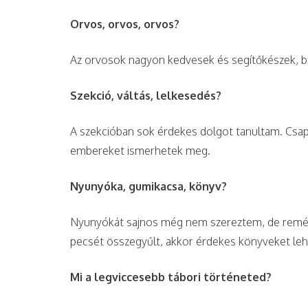
Orvos, orvos, orvos?
Az orvosok nagyon kedvesek és segítőkészek, bár
Szekció, váltás, lelkesedés?
A szekcióban sok érdekes dolgot tanultam. Csapa
embereket ismerhetek meg.
Nyunyóka, gumikacsa, könyv?
Nyunyókát sajnos még nem szereztem, de remél
pecsét összegyűlt, akkor érdekes könyveket leh
Mi a legviccesebb tábori történeted?