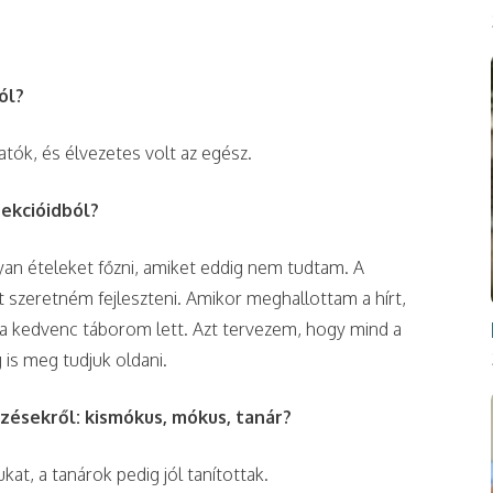
ól?
tók, és élvezetes volt az egész.
zekcióidból?
n ételeket főzni, amiket eddig nem tudtam. A
 szeretném fejleszteni. Amikor meghallottam a hírt,
a kedvenc táborom lett. Azt tervezem, hogy mind a
is meg tudjuk oldani.
ezésekről: kismókus, mókus, tanár?
t, a tanárok pedig jól tanítottak.