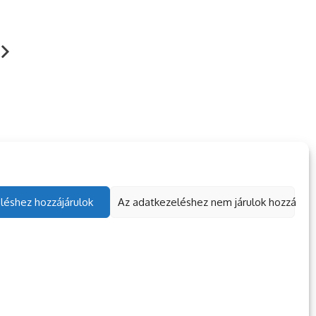
lyüléseket, jó
Pozitív irányba
ogramokat vár
változtam a táborban
ndenki
2023. 06. 16.
TÁBOROZÓ
. 01. 20.
TÁBOROZÓ
léshez hozzájárulok
Az adatkezeléshez nem járulok hozzá