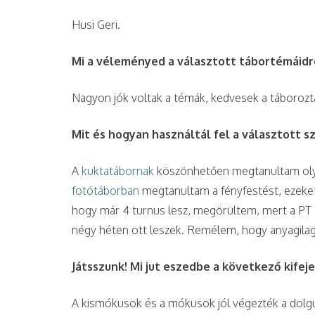
Husi Geri.
Mi a véleményed a választott tábortémáidr
Nagyon jók voltak a témák, kedvesek a táborozta
Mit és hogyan használtál fel a választott s
A
kuktatábornak
köszönhetően megtanultam olya
fotótáborban
megtanultam a fényfestést, ezeket
hogy már 4 turnus lesz, megörültem, mert a PT 
négy héten ott leszek. Remélem, hogy anyagilag 
Játsszunk! Mi jut eszedbe a következő kifej
A kismókusok és a mókusok jól végezték a dolguka