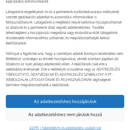
kapcsolatos kommunikációt.
Látogatóink engedélyével mi és a partnereink eszközleolvasásos módszerrel
szerzett geolokációs adatokat és azonosítási információkat is
felhasználhatunk. Látogatóink a megfelelő helyre kattintva hozzájárulhatnak
az általunk és a partnereink által végzett adatkezeléshez. További
lehetőségként a hozzájárulás megadása vagy elutasítása előtt látogatóink
Majdnem meghaltunk a nevetéstől
részletesebb információkhoz juthatnak, és megváltoztathatják kereső-
beállításaikat.
2025. 02. 25.
TÁBOROZÓ
Felhívjuk a figyelmet arra, hogy a személyes adatok bizonyos kezeléséhez nem
feltétlenül szükséges az érintett hozzájárulása, akinek azonban jogában áll
tiltakozni az ilyen jellegű adatkezelés ellen. A beállítások csak erre a
weboldalra érvényesek. Erre a webhelyre visszatérve vagy az ADATKEZELÉSI
TÁJÉKOZTATÓ, ADATVÉDELMI ÉS ADATKEZELÉSI SZABÁLYZAT A PT-
WEBOLDALAK LÁTOGATÓINAK ÉS FELHASZNÁLÓINAK segítségével
bármikor megváltoztathatók a beállítások.
Az adatkezeléshez hozzájárulok
© taborozz.hu
Az adatkezeléshez nem járulok hozzá
GDPR | Adatvédelmi és adatkezelési szabályzat
GDPR | Adatvédelmi és adatkezelési szabályzat