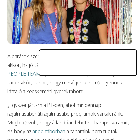
A barátok szerzése olykor döntés kérdése – például
akkor, ha jó társaságban vagyunk. Márpedig ez adott a
PEOPLE TEAM
nyári táborában. Megkértünk egy
táborlakót, Fannit, hogy meséljen a PT-ről. Ilyennek
látta ő a kecskeméti gyerektábort:
„Egyszer jártam a PT-ben, ahol mindennap
izgalmasabbnál izgalmasabb programok vártak ránk.
Meglepő volt, hogy állandóan lehetett harapni valamit,
és hogy az
angoltáborban
a tanáraink nem tudtak
magyarul, ezzel még jobban elősegítették a nyelv