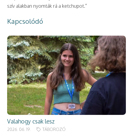
szív alakban nyomták rá a ketchupot.”
Kapcsolódó
Valahogy csak lesz
2026. 06. 19.
TÁBOROZÓ