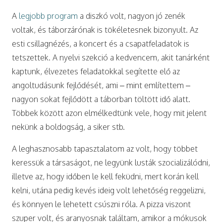
A
legjobb program
a diszkó volt, nagyon jó zenék
voltak, és táborzárónak is tökéletesnek bizonyult. Az
esti csillagnézés, a koncert és a csapatfeladatok is
tetszettek. A nyelvi szekció a kedvencem, akit tanárként
kaptunk, élvezetes feladatokkal segítette elő az
angoltudásunk fejlődését, ami – mint említettem –
nagyon sokat fejlődött a táborban töltött idő alatt.
Többek között azon elmélkedtünk vele, hogy mit jelent
nekünk a boldogság, a siker stb.
A leghasznosabb tapasztalatom az volt, hogy többet
keressük a társaságot, ne legyünk lusták szocializálódni,
illetve az, hogy időben le kell feküdni, mert korán kell
kelni, utána pedig kevés ideig volt lehetőség reggelizni,
és könnyen le lehetett csúszni róla. A pizza viszont
szuper volt, és aranyosnak találtam, amikor a mókusok