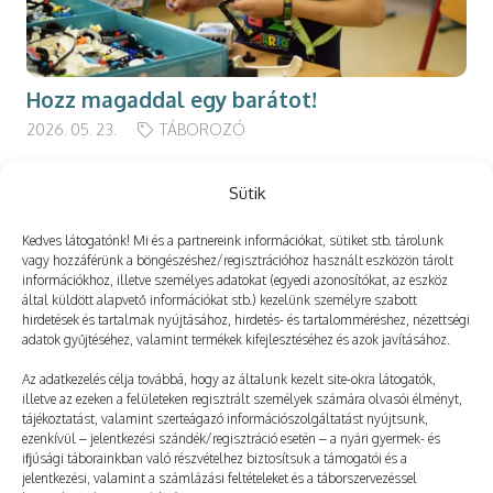
Hozz magaddal egy barátot!
2026. 05. 23.
TÁBOROZÓ
Sütik
Kedves látogatónk! Mi és a partnereink információkat, sütiket stb. tárolunk
Még több
vagy hozzáférünk a böngészéshez/regisztrációhoz használt eszközön tárolt
információkhoz, illetve személyes adatokat (egyedi azonosítókat, az eszköz
által küldött alapvető információkat stb.) kezelünk személyre szabott
hirdetések és tartalmak nyújtásához, hirdetés- és tartalomméréshez, nézettségi
adatok gyűjtéséhez, valamint termékek kifejlesztéséhez és azok javításához.
Az adatkezelés célja továbbá, hogy az általunk kezelt site-okra látogatók,
illetve az ezeken a felületeken regisztrált személyek számára olvasói élményt,
tájékoztatást, valamint szerteágazó információszolgáltatást nyújtsunk,
ezenkívül – jelentkezési szándék/regisztráció esetén – a nyári gyermek- és
ifjúsági táborainkban való részvételhez biztosítsuk a támogatói és a
jelentkezési, valamint a számlázási feltételeket és a táborszervezéssel