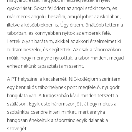
gyakorlását. Sokat fejlődött az angol szókincsem, és
már merek angolul beszélni, ami jól jöhet az iskolában,
illetve a későbbiekben is. Úgy érzem, önállóbb lettem a
táborban, és könnyebben nyitok az emberek felé.
Lettek olyan barátaim, akikkel az akkori érzelmeimet ki
tudtam beszélni, és segítettek. Az csak a táborozókon
múlik, hogy mennyire nyitottak, a tábor mindent megad
ehhez nekünk tapasztalataim szerint.
A PT helyszíne, a kecskeméti NJE-kollégium szerintem
egy bentlakós táborhelynek pont megfelelő, nyugodt
hangulata van. A fürdőszobán kívül minden tetszett a
szálláson. Egyik este háromszor jött át egy mókus a
szobánkba csendre inteni minket, mert annyira
hangosan énekeltük a tábortánc egyik dalának a
szövegét.