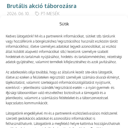
Brutális akció táborozásra
2026. 06. 10.
PT-MESÉK
Sütik
Kedves látogatónk! Mi és a partnereink információkat, sütiket stb. tárolunk
vagy hozzáférünk a böngészéshez/regisztrációhoz használt eszközön tárolt
információkhoz, illetve személyes adatokat (egyedi azonosítókat, az eszköz
Még több
által küldött alapvető információkat stb.) kezelünk személyre szabott
hirdetések és tartalmak nyújtásához, hirdetés- és tartalomméréshez, nézettségi
adatok gyűjtéséhez, valamint termékek kifejlesztéséhez és azok javításához.
Az adatkezelés célja továbbá, hogy az általunk kezelt site-okra látogatók,
illetve az ezeken a felületeken regisztrált személyek számára olvasói élményt,
tájékoztatást, valamint szerteágazó információszolgáltatást nyújtsunk,
ezenkívül – jelentkezési szándék/regisztráció esetén – a nyári gyermek- és
ifjúsági táborainkban való részvételhez biztosítsuk a támogatói és a
jelentkezési, valamint a számlázási feltételeket és a táborszervezéssel
kapcsolatos kommunikációt.
Látogatóink engedélyével mi és a partnereink eszközleolvasásos módszerrel
szerzett geolokációs adatokat és azonosítási információkat is
felhasználhatunk. Látogatóink a megfelelő helyre kattintva hozzájárulhatnak