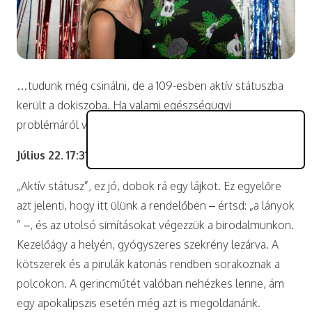
…tudunk még csinálni, de a 109-esben aktív státuszba
került a dokiszoba. Ha valami egészségügyi
problémáról van szó, keressétek a lányokat!
Július 22. 17:31:39
„Aktív státusz”, ez jó, dobok rá egy lájkot. Ez egyelőre
azt jelenti, hogy itt ülünk a rendelőben – értsd: „a lányok
” –, és az utolsó simításokat végezzük a birodalmunkon.
Kezelőágy a helyén, gyógyszeres szekrény lezárva. A
kötszerek és a pirulák katonás rendben sorakoznak a
polcokon. A gerincműtét valóban nehézkes lenne, ám
egy apokalipszis esetén még azt is megoldanánk.