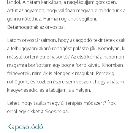
landol. A hátam karikában, a nagylábujjam görcsben.
Átfut az agyamon, hogy valóban megvan-e mindenünk a
gerincműtéthez. Hárman ugranak segíteni.
Betámogatnak az orvosiba.
Látom orvostársaimon, hogy az aggódó tekintetek csak
a felbuggyanni akaró röhögést palástolják. Komolyan, ki
mással történhetne hasonló? Az első kórházi napomon
magamra borítottam egy bögre forró kávét. Kínomban
felnevetek, mire ők is elengedik magukat. Percekig
röhögünk, és közben észre sem veszem, hogy a hátam
kiegyenesedik, és a lábujjam is a helyén.
Lehet, hogy találtam egy új terápiás módszert? Írok
erről egy cikket a
Science
-ba.
Kapcsolódó