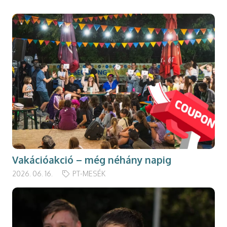
Vakációakció – még néhány napig
2026. 06. 16.
PT-MESÉK