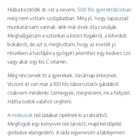
Hiába kezdődik dr.-rel a nevem,
500 fős gyerektáborban
még nem voltam szolgálatban. Még jó, hogy tapasztalt
munkatársaim vannak, akik már évek óta csinálják.
Meghallgattam a sztorikat a kitört fogakról, a kifordult
bokákról, de azt is megtudtam, hogy az esetek jó
részében a hasfájásra gyógyírt jelenthet egy kedves szó
vagy akár egy kis C-vitamin.
Még nincsenek itt a gyerekek. Vasárnap érkeznek.
Viszont itt van már a 100 fős táboroztatói gárdából
csaknem mindenki. Lemegyek, megnézem, mi a helyzet.
Hátha tudok valahol segíteni.
A
mókusok
teli ládákat cipelnek ki a raktárból.
Megfogok egy könyvvel teli tárolót, majd kérdőjellé
görbülve elengedem. A láda egyenesen a lábfejemen