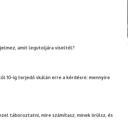
jelmez, amit legutoljára viseltél?
ől 10-ig terjedő skálán erre a kérdésre: mennyire
zel táboroztatni, mire számítasz, minek örülsz, és