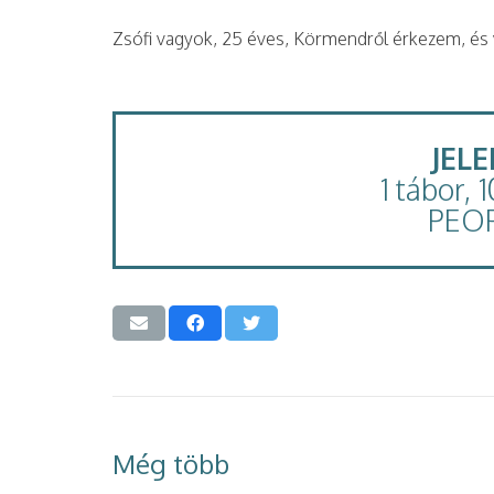
Zsófi vagyok, 25 éves, Körmendről érkezem, és
JEL
1 tábor, 
PEO
Még több