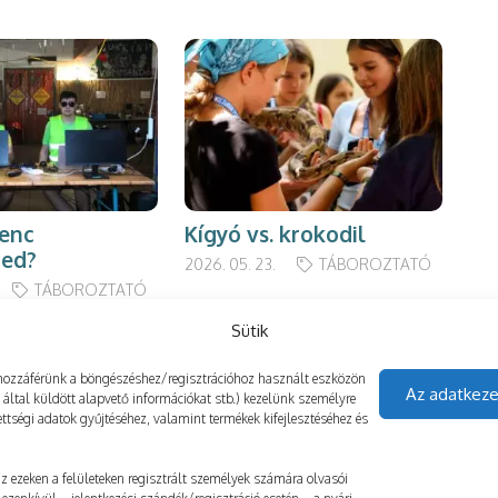
venc
Kígyó vs. krokodil
Fe
ted?
2026. 05. 23.
TÁBOROZTATÓ
2024
TÁBOROZTATÓ
Sütik
gy hozzáférünk a böngészéshez/regisztrációhoz használt eszközön
Az adatkeze
z által küldött alapvető információkat stb.) kezelünk személyre
ttségi adatok gyűjtéséhez, valamint termékek kifejlesztéséhez és
 az ezeken a felületeken regisztrált személyek számára olvasói