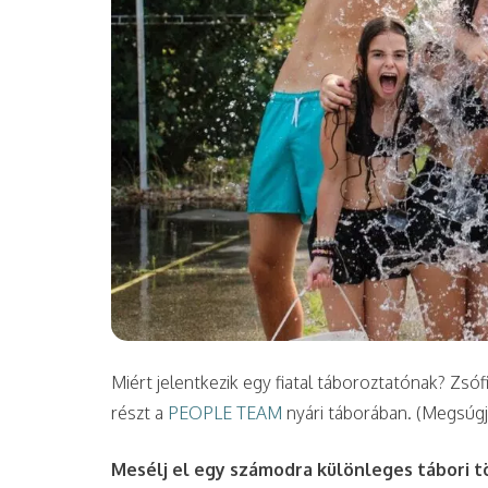
Miért jelentkezik egy fiatal táboroztatónak? Zsóf
részt a
PEOPLE TEAM
nyári táborában. (Megsúgju
Mesélj el egy számodra különleges tábori t