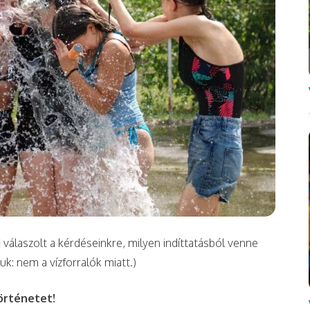
i válaszolt a kérdéseinkre, milyen indíttatásból venne
k: nem a vízforralók miatt.)
örténetet!