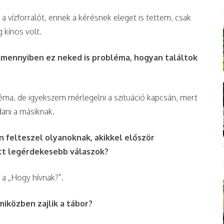
a vízforralót, ennek a kérésnek eleget is tettem, csak
 kínos volt.
Amennyiben ez neked is probléma, hogyan találtok
a, de igyekszem mérlegelni a szituáció kapcsán, mert
ni a másiknak.
 felteszel olyanoknak, akikkel először
ott legérdekesebb válaszok?
 a „Hogy hívnak?”.
miközben zajlik a tábor?