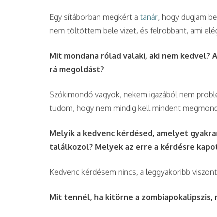
Egy sítáborban megkért a
tanár
, hogy dugjam be 
nem töltöttem bele vizet, és felrobbant, ami elég
Mit mondana rólad valaki, aki nem kedvel? 
rá megoldást?
Szókimondó vagyok, nekem igazából nem problém
tudom, hogy nem mindig kell mindent megmonda
Melyik a kedvenc kérdésed, amelyet gyakran
találkozol? Melyek az erre a kérdésre kap
Kedvenc kérdésem nincs, a leggyakoribb viszont
Mit tennél, ha kitörne a zombiapokalipszis, 