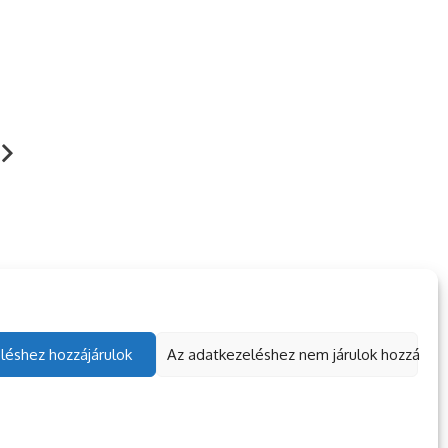
lszabadít a tábor
Tim Burton-buli után
táboroztatás
. 06. 07.
TÁBOROZTATÓ
2024. 11. 20.
TÁBOROZTATÓ
léshez hozzájárulok
Az adatkezeléshez nem járulok hozzá