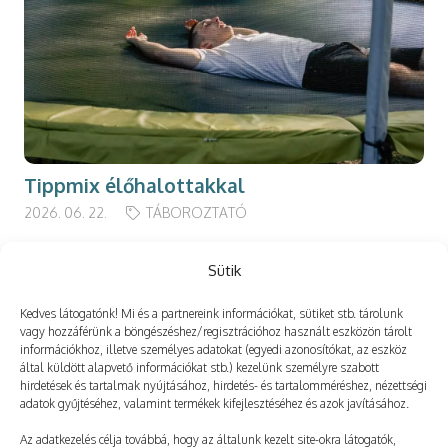
Tippmix élőhalottakkal
2026. 06. 22.
TÁBOROZTATÓ
Sütik
Kedves látogatónk! Mi és a partnereink információkat, sütiket stb. tárolunk
Még több
vagy hozzáférünk a böngészéshez/regisztrációhoz használt eszközön tárolt
információkhoz, illetve személyes adatokat (egyedi azonosítókat, az eszköz
által küldött alapvető információkat stb.) kezelünk személyre szabott
hirdetések és tartalmak nyújtásához, hirdetés- és tartalomméréshez, nézettségi
adatok gyűjtéséhez, valamint termékek kifejlesztéséhez és azok javításához.
Az adatkezelés célja továbbá, hogy az általunk kezelt site-okra látogatók,