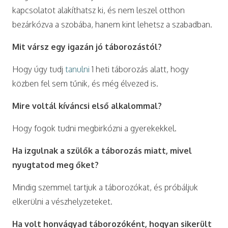
kapcsolatot alakíthatsz ki, és nem leszel otthon
bezárkózva a szobába, hanem kint lehetsz a szabadban.
Mit vársz egy igazán jó táborozástól?
Hogy úgy tudj
tanulni
1 heti táborozás alatt, hogy
közben fel sem tűnik, és még élvezed is.
Mire voltál kíváncsi első alkalommal?
Hogy fogok tudni megbirkózni a gyerekekkel.
Ha izgulnak a szülők a táborozás miatt, mivel
nyugtatod meg őket?
Mindig szemmel tartjuk a táborozókat, és próbáljuk
elkerülni a vészhelyzeteket.
Ha volt honvágyad táborozóként, hogyan sikerült