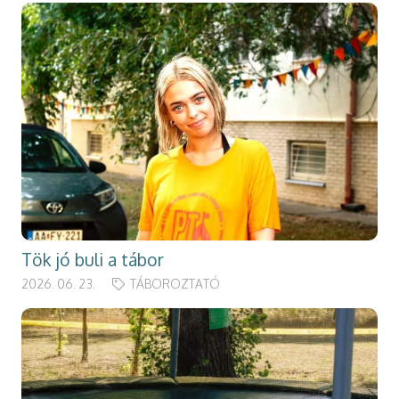
Tök jó buli a tábor
2026. 06. 23.
TÁBOROZTATÓ