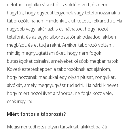
délutáni foglalkozásokból is sokféle volt, és nem
hagyták, hogy egyedül legyenek vagy telefonozzanak a
táborozók, hanem mindenkit, akit kellett, felkaroltak. Ha
nagyobb vagy, akár azt is csinálhatod, hogy hozol
telefont, és az egyik táboroztatónak odaadod, akiben
megbízol, és el tudja rakni. Amikor táborozó voltam,
mindig megnyugtattam őket, hogy nem fogok
butaságokat csinálni, amelyeket később megbánhatok.
Következtetésképpen a táborozóknak azt ajánlom,
hogy hozzanak magukkal egy olyan plüsst, rongyikát,
alvókát, amely megnyugvást tud adni. Ha bárki kinevet,
hogy miért hozol ilyet a táborba, ne foglalkozz vele,
csak irigy rá!
Miért fontos a táborozás?
Megismerkedhetsz olyan társakkal, akikkel baráti