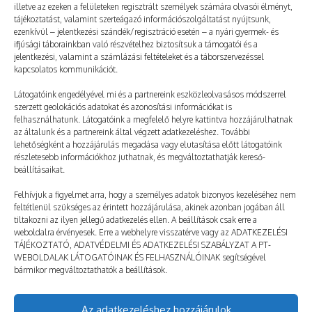
illetve az ezeken a felületeken regisztrált személyek számára olvasói élményt,
tájékoztatást, valamint szerteágazó információszolgáltatást nyújtsunk,
ezenkívül – jelentkezési szándék/regisztráció esetén – a nyári gyermek- és
ifjúsági táborainkban való részvételhez biztosítsuk a támogatói és a
jelentkezési, valamint a számlázási feltételeket és a táborszervezéssel
kapcsolatos kommunikációt.
Látogatóink engedélyével mi és a partnereink eszközleolvasásos módszerrel
szerzett geolokációs adatokat és azonosítási információkat is
felhasználhatunk. Látogatóink a megfelelő helyre kattintva hozzájárulhatnak
az általunk és a partnereink által végzett adatkezeléshez. További
lehetőségként a hozzájárulás megadása vagy elutasítása előtt látogatóink
Sportacus Milánóból
részletesebb információkhoz juthatnak, és megváltoztathatják kereső-
beállításaikat.
2026. 06. 07.
TÁBOROZTATÓ
Felhívjuk a figyelmet arra, hogy a személyes adatok bizonyos kezeléséhez nem
feltétlenül szükséges az érintett hozzájárulása, akinek azonban jogában áll
tiltakozni az ilyen jellegű adatkezelés ellen. A beállítások csak erre a
weboldalra érvényesek. Erre a webhelyre visszatérve vagy az ADATKEZELÉSI
TÁJÉKOZTATÓ, ADATVÉDELMI ÉS ADATKEZELÉSI SZABÁLYZAT A PT-
WEBOLDALAK LÁTOGATÓINAK ÉS FELHASZNÁLÓINAK segítségével
bármikor megváltoztathatók a beállítások.
Az adatkezeléshez hozzájárulok