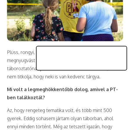
Plüss, rongyi,
nyunyóka
… sok minden tud
megnyugvást adni honvágy esetén. A 18 éves Andi
táboroztatónak jelentkezett a
PEOPLE TEAM-be
, és
nem titkolja, hogy neki is van kedvenc tárgya.
Mi volt a legmeghökkentőbb dolog, amivel a PT-
ben találkoztál?
Az, hogy rengeteg tematika volt, és több mint 500
gyerek. Eddig sohasem jártam olyan táborban, ahol
ennyi minden történt. Még az tetszett igazán, hogy