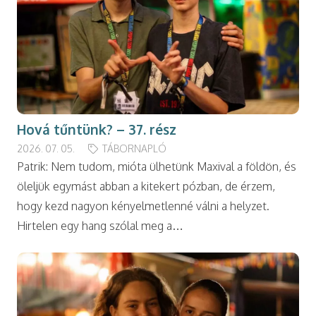
Hová tűntünk? – 37. rész
2026. 07. 05.
TÁBORNAPLÓ
Patrik: Nem tudom, mióta ülhetünk Maxival a földön, és
öleljük egymást abban a kitekert pózban, de érzem,
hogy kezd nagyon kényelmetlenné válni a helyzet.
Hirtelen egy hang szólal meg a…