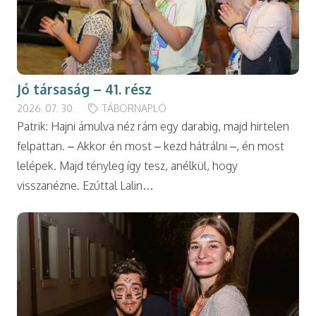
Jó társaság – 41. rész
2026. 07. 30.
TÁBORNAPLÓ
Patrik: Hajni ámulva néz rám egy darabig, majd hirtelen
felpattan. – Akkor én most – kezd hátrálni –, én most
lelépek. Majd tényleg így tesz, anélkül, hogy
visszanézne. Ezúttal Lalin…