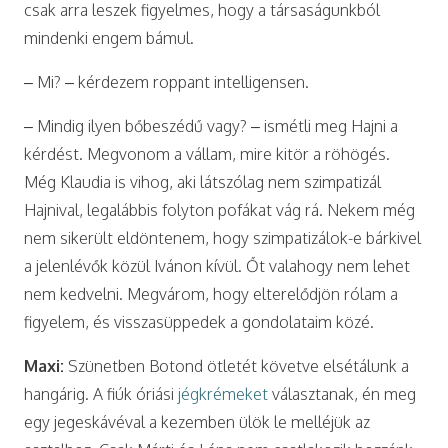
csak arra leszek figyelmes, hogy a társaságunkból
mindenki engem bámul.
– Mi? – kérdezem roppant intelligensen.
– Mindig ilyen bőbeszédű vagy? – ismétli meg Hajni a
kérdést. Megvonom a vállam, mire kitör a röhögés.
Még Klaudia is vihog, aki látszólag nem szimpatizál
Hajnival, legalábbis folyton pofákat vág rá. Nekem még
nem sikerült eldöntenem, hogy szimpatizálok-e bárkivel
a jelenlévők közül Ivánon kívül. Őt valahogy nem lehet
nem kedvelni. Megvárom, hogy elterelődjön rólam a
figyelem, és visszasüppedek a gondolataim közé.
Maxi:
Szünetben Botond ötletét követve elsétálunk a
hangárig. A fiúk óriási
jégkrémeket
választanak, én meg
egy jegeskávéval a kezemben ülök le melléjük az