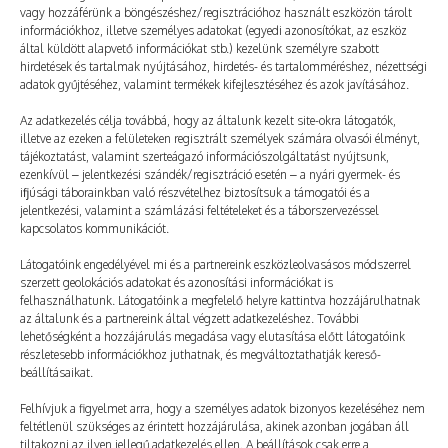
vagy hozzáférünk a böngészéshez/regisztrációhoz használt eszközön tárolt
információkhoz, illetve személyes adatokat (egyedi azonosítókat, az eszköz
által küldött alapvető információkat stb.) kezelünk személyre szabott
hirdetések és tartalmak nyújtásához, hirdetés- és tartalomméréshez, nézettségi
adatok gyűjtéséhez, valamint termékek kifejlesztéséhez és azok javításához.
Az adatkezelés célja továbbá, hogy az általunk kezelt site-okra látogatók,
illetve az ezeken a felületeken regisztrált személyek számára olvasói élményt,
tájékoztatást, valamint szerteágazó információszolgáltatást nyújtsunk,
ezenkívül – jelentkezési szándék/regisztráció esetén – a nyári gyermek- és
ifjúsági táborainkban való részvételhez biztosítsuk a támogatói és a
jelentkezési, valamint a számlázási feltételeket és a táborszervezéssel
kapcsolatos kommunikációt.
A testvérem – 34. rész
Látogatóink engedélyével mi és a partnereink eszközleolvasásos módszerrel
szerzett geolokációs adatokat és azonosítási információkat is
2026. 06. 20.
TÁBORNAPLÓ
felhasználhatunk. Látogatóink a megfelelő helyre kattintva hozzájárulhatnak
Patrik: Maxi szemében őszinte aggodalmat látok, amiből
az általunk és a partnereink által végzett adatkezeléshez. További
lehetőségként a hozzájárulás megadása vagy elutasítása előtt látogatóink
rögtön sejtem, hogy tényleg szarul nézhetek ki. – Nyugi
részletesebb információkhoz juthatnak, és megváltoztathatják kereső-
beállításaikat.
– suttogom rekedten –, megmaradok. A hangomtól
még idegesebb lesz. – Mi van veled?…
Felhívjuk a figyelmet arra, hogy a személyes adatok bizonyos kezeléséhez nem
feltétlenül szükséges az érintett hozzájárulása, akinek azonban jogában áll
tiltakozni az ilyen jellegű adatkezelés ellen. A beállítások csak erre a