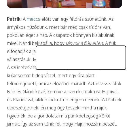
Patrik:
A
meccs
előtt van egy félórás szünetünk. Az
árnyékba húzódunk, mert bár még csak tíz óra van,
pokolian éget a nap. A csapatok könnyen kialakulnak,
mivel Nándi bekiabálja, hogy
lányok a fiúk ellen
. A fiúk
elfogadják a javaslatot, így a lányoknak nem nagyon van
választásuk. Meg amúgy is, a sportot is ők választották.
A szünetet azzal kezdem, hogy elmegyek megtölteni a
kulacsomat hideg vízzel, mert egy óra alatt
felmelegedett, ami az előzőből maradt. Aztán visszaülök
Iván és Nándi közé, kerülve a szemkontaktust Hajnival
és Klaudiával, akik mindketten engem néznek. A többiek
elbeszélgetnek, én meg úgy teszek, mintha rájuk
figyelnék, de a gondolataim a pánikbetegség körül
járnak. Így az sem tűnik fel, hogy Hajni hozzám beszél,