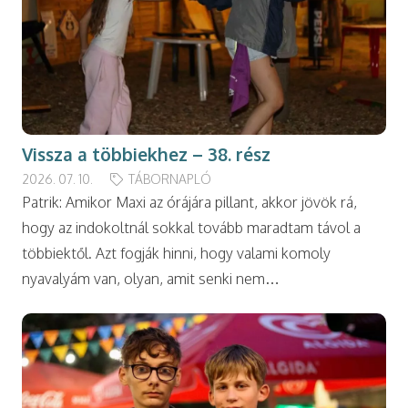
Vissza a többiekhez – 38. rész
2026. 07. 10.
TÁBORNAPLÓ
Patrik: Amikor Maxi az órájára pillant, akkor jövök rá,
hogy az indokoltnál sokkal tovább maradtam távol a
többiektől. Azt fogják hinni, hogy valami komoly
nyavalyám van, olyan, amit senki nem…