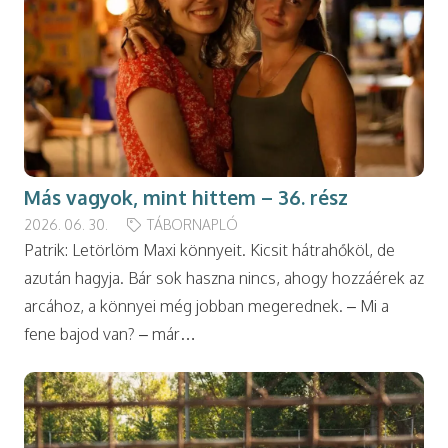
Más vagyok, mint hittem – 36. rész
2026. 06. 30.
TÁBORNAPLÓ
Patrik: Letörlöm Maxi könnyeit. Kicsit hátrahőköl, de
azután hagyja. Bár sok haszna nincs, ahogy hozzáérek az
arcához, a könnyei még jobban megerednek. – Mi a
fene bajod van? – már…