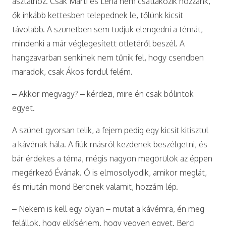
asztalhoz. Csak Márti és Léna nem csatlakozik hozzánk,
ők inkább kettesben telepednek le, tőlünk kicsit
távolabb. A szünetben sem tudjuk elengedni a témát,
mindenki a már véglegesített ötletéről beszél. A
hangzavarban senkinek nem tűnik fel, hogy csendben
maradok, csak Ákos fordul felém.
– Akkor megvagy? – kérdezi, mire én csak bólintok
egyet.
A szünet gyorsan telik, a fejem pedig egy kicsit kitisztul
a kávénak hála. A fiúk másról kezdenek beszélgetni, és
bár érdekes a téma, mégis nagyon megörülök az éppen
megérkező Évának. Ő is elmosolyodik, amikor meglát,
és miután mond Bercinek valamit, hozzám lép.
– Nekem is kell egy olyan – mutat a kávémra, én meg
felállok, hogy elkísérjem, hogy vegyen egyet. Berci