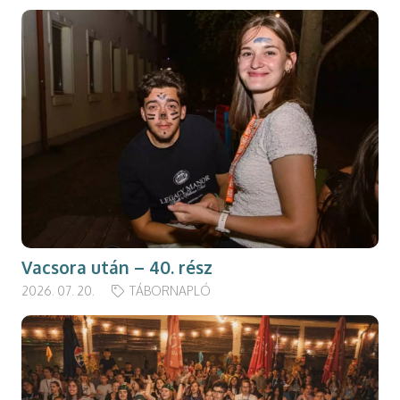
Vacsora után – 40. rész
2026. 07. 20.
TÁBORNAPLÓ