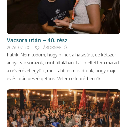
Vacsora után – 40. rész
2026. 07. 20.
TÁBORNAPLÓ
Patrik: Nem tudom, hogy minek a hatására, de kétszer
annyit vacsorázok, mint általában. Lali mellettem marad
a nővérével együtt, mert abban maradtunk, hogy majd
evés után beszélgetünk. Velem ellentétben ők…