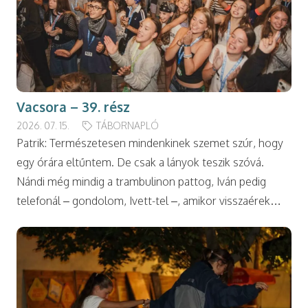
Vacsora – 39. rész
2026. 07. 15.
TÁBORNAPLÓ
Patrik: Természetesen mindenkinek szemet szúr, hogy
egy órára eltűntem. De csak a lányok teszik szóvá.
Nándi még mindig a trambulinon pattog, Iván pedig
telefonál – gondolom, Ivett-tel –, amikor visszaérek…