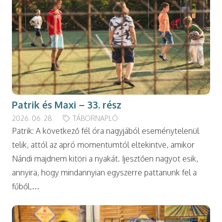
Patrik és Maxi – 33. rész
2026. 06. 28.
TÁBORNAPLÓ
Patrik: A következő fél óra nagyjából eseménytelenül
telik, attól az apró momentumtól eltekintve, amikor
Nándi majdnem kitöri a nyakát. Ijesztően nagyot esik,
annyira, hogy mindannyian egyszerre pattanunk fel a
fűből,…