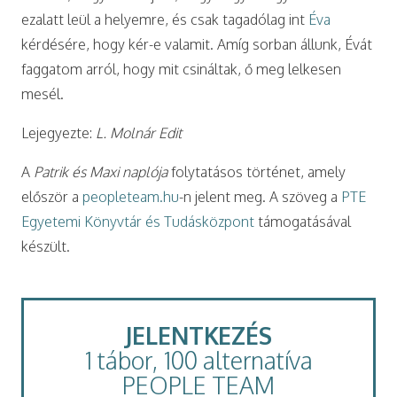
ezalatt leül a helyemre, és csak tagadólag int
Éva
kérdésére, hogy kér-e valamit. Amíg sorban állunk, Évát
faggatom arról, hogy mit csináltak, ő meg lelkesen
mesél.
Lejegyezte:
L. Molnár Edit
A
Patrik és Maxi naplója
folytatásos történet, amely
először a
peopleteam.hu
-n jelent meg. A szöveg a
PTE
Egyetemi Könyvtár és Tudásközpont
támogatásával
készült.
JELENTKEZÉS
1 tábor, 100 alternatíva
PEOPLE TEAM