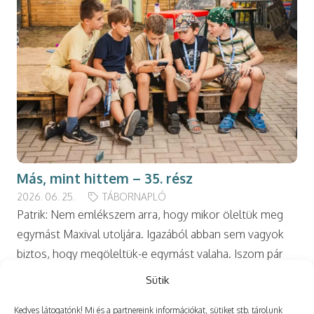
Más, mint hittem – 35. rész
2026. 06. 25.
TÁBORNAPLÓ
Patrik: Nem emlékszem arra, hogy mikor öleltük meg
egymást Maxival utoljára. Igazából abban sem vagyok
biztos, hogy megöleltük-e egymást valaha. Iszom pár
kortyot a vízből, majd a homlokomhoz szorítom a…
Sütik
Kedves látogatónk! Mi és a partnereink információkat, sütiket stb. tárolunk