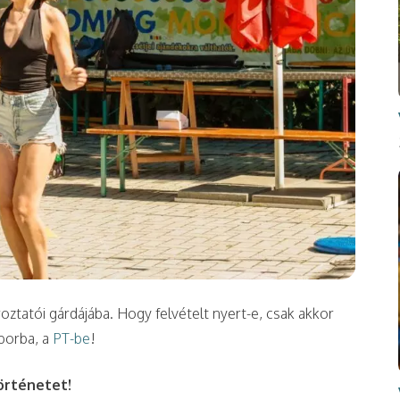
ztatói gárdájába. Hogy felvételt nyert-e, csak akkor
áborba, a
PT-be
!
örténetet!