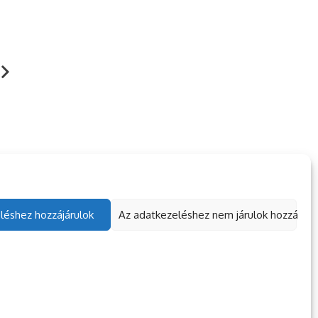
Pizzatallér és régi arco
borozóként és
kusként is PT
2023. 02. 25.
TÁBOROZTAT
. 02. 23.
TÁBOROZTATÓ
léshez hozzájárulok
Az adatkezeléshez nem járulok hozzá