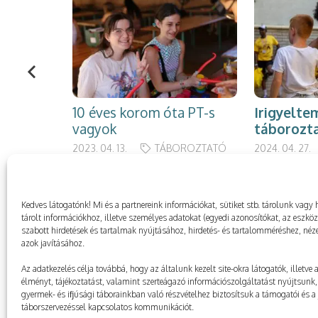
10 éves korom óta PT-s
Irigyelte
vagyok
táborozt
2023. 04. 13.
TÁBOROZTATÓ
2024. 04. 27.
Kedves látogatónk! Mi és a partnereink információkat, sütiket stb. tárolunk va
tárolt információkhoz, illetve személyes adatokat (egyedi azonosítókat, az eszkö
szabott hirdetések és tartalmak nyújtásához, hirdetés- és tartalomméréshez, néze
azok javításához.
Az adatkezelés célja továbbá, hogy az általunk kezelt site-okra látogatók, illetve
élményt, tájékoztatást, valamint szerteágazó információszolgáltatást nyújtsunk, 
gyermek- és ifjúsági táborainkban való részvételhez biztosítsuk a támogatói és a j
táborszervezéssel kapcsolatos kommunikációt.