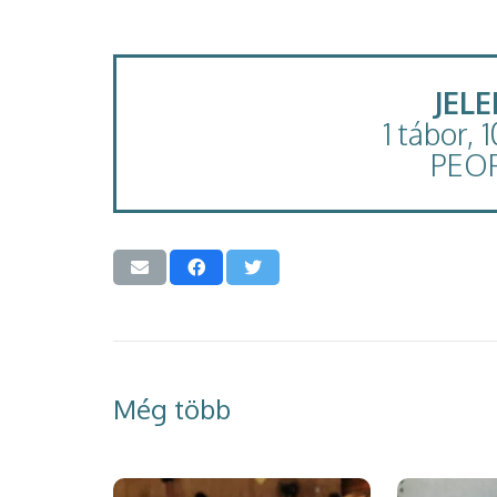
JEL
1 tábor, 
PEO
Még több