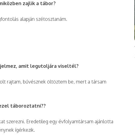
miközben zajlik a tábor?
gfontolás alapján szétosztanám.
jelmez, amit legutoljára viseltél?
lt rajtam, bűvésznek öltöztem be, mert a társam
ezel táboroztatni??
at szerezni. Eredetileg egy évfolyamtársam ajánlotta
nynek ígérkezik.