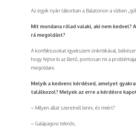
Az egyik nyári táborban a Balatonon a vízben „g
Mit mondana rólad valaki, aki nem kedvel? 
rá megoldást?
A konfliktusokat igyekszem önkritikával, béké
hogy fejtse ki az illető, pontosan mi a problémáj
megoldani.
Melyik a kedvenc kérdésed, amelyet gyakran
találkozol? Melyek az erre a kérdésre kap
– Milyen állat szeretnél lenni, és miért?
– Galápagosi teknős.