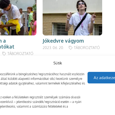
m a
Jókedvre vágyom
Tá
atókat
mó
2023. 06. 20.
TÁBOROZTATÓ
TÁBOROZTATÓ
2025
Sütik
gy hozzáférünk a böngészéshez/regisztrációhoz használt eszközön
Az adatkeze
z által küldött alapvető információkat stb.) kezelünk személyre
ttségi adatok gyűjtéséhez, valamint termékek kifejlesztéséhez és
 az ezeken a felületeken regisztrált személyek számára olvasói
ezenkívül – jelentkezési szándék/regisztráció esetén – a nyári
elentkezési, valamint a számlázási feltételeket és a