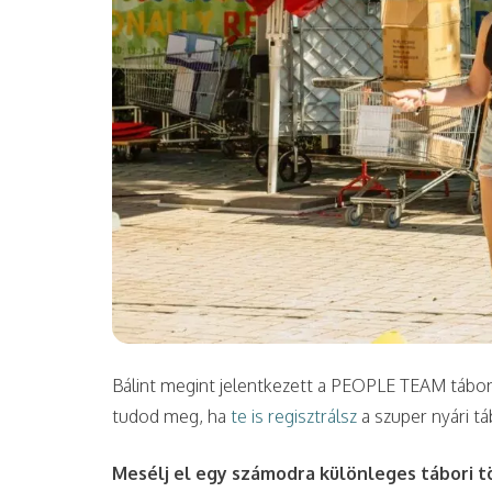
Bálint megint jelentkezett a PEOPLE TEAM táboro
tudod meg, ha
te is regisztrálsz
a szuper nyári t
Mesélj el egy számodra különleges tábori t