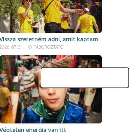
Vissza szeretném adni, amit kaptam
2026. 07. 01.
TÁBOROZTATÓ
Végtelen energia van itt