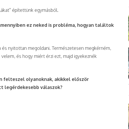
úlákat” építettünk egymásból.
Amennyiben ez neked is probléma, hogyan találtok
sen és nyitottan megoldani. Természetesen megkérném,
a velem, és hogy miért érzi ezt, majd igyekeznék
 felteszel olyanoknak, akikkel először
ott legérdekesebb válaszok?