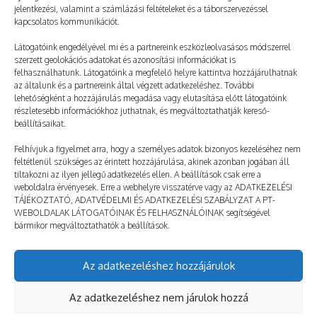
jelentkezési, valamint a számlázási feltételeket és a táborszervezéssel
kapcsolatos kommunikációt.
Látogatóink engedélyével mi és a partnereink eszközleolvasásos módszerrel
szerzett geolokációs adatokat és azonosítási információkat is
felhasználhatunk. Látogatóink a megfelelő helyre kattintva hozzájárulhatnak
az általunk és a partnereink által végzett adatkezeléshez. További
lehetőségként a hozzájárulás megadása vagy elutasítása előtt látogatóink
Sok intelligens és ügyes gyerekkel
részletesebb információkhoz juthatnak, és megváltoztathatják kereső-
találkoztam
beállításaikat.
2025. 06. 05.
TÁBOROZTATÓ
Felhívjuk a figyelmet arra, hogy a személyes adatok bizonyos kezeléséhez nem
feltétlenül szükséges az érintett hozzájárulása, akinek azonban jogában áll
tiltakozni az ilyen jellegű adatkezelés ellen. A beállítások csak erre a
weboldalra érvényesek. Erre a webhelyre visszatérve vagy az ADATKEZELÉSI
TÁJÉKOZTATÓ, ADATVÉDELMI ÉS ADATKEZELÉSI SZABÁLYZAT A PT-
WEBOLDALAK LÁTOGATÓINAK ÉS FELHASZNÁLÓINAK segítségével
bármikor megváltoztathatók a beállítások.
Az adatkezeléshez hozzájárulok
© taborozz.hu
Az adatkezeléshez nem járulok hozzá