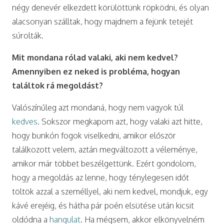
négy denevér elkezdett körülöttünk röpködni, és olyan
alacsonyan szálltak, hogy majdnem a fejünk tetejét
súrolták.
Mit mondana rólad valaki, aki nem kedvel?
Amennyiben ez neked is probléma, hogyan
találtok rá megoldást?
Valószínűleg azt mondaná, hogy nem vagyok túl
kedves
. Sokszor megkapom azt, hogy valaki azt hitte,
hogy bunkón fogok viselkedni, amikor először
találkozott velem, aztán megváltozott a véleménye,
amikor már többet beszélgettünk. Ezért gondolom,
hogy a megoldás az lenne, hogy ténylegesen időt
töltök azzal a személlyel, aki nem kedvel, mondjuk, egy
kávé erejéig, és hátha pár poén elsütése után kicsit
oldódna a
hangulat
. Ha mégsem, akkor elkönyvelném