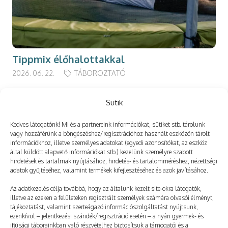
Tippmix élőhalottakkal
2026. 06. 22.
TÁBOROZTATÓ
Sütik
Kedves látogatónk! Mi és a partnereink információkat, sütiket stb. tárolunk
Még több
vagy hozzáférünk a böngészéshez/regisztrációhoz használt eszközön tárolt
információkhoz, illetve személyes adatokat (egyedi azonosítókat, az eszköz
által küldött alapvető információkat stb.) kezelünk személyre szabott
hirdetések és tartalmak nyújtásához, hirdetés- és tartalomméréshez, nézettségi
adatok gyűjtéséhez, valamint termékek kifejlesztéséhez és azok javításához.
Az adatkezelés célja továbbá, hogy az általunk kezelt site-okra látogatók,
illetve az ezeken a felületeken regisztrált személyek számára olvasói élményt,
tájékoztatást, valamint szerteágazó információszolgáltatást nyújtsunk,
ezenkívül – jelentkezési szándék/regisztráció esetén – a nyári gyermek- és
ifjúsági táborainkban való részvételhez biztosítsuk a támogatói és a