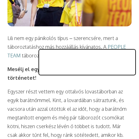
Lili nem egy pánikolós típus – szerencsére, mert a
táboroztatáshoz más hozzáállás kívánatos. A
PEOPLE
TEAM
táboroztatójának tettük fel a kérdéseinket.
Mesélj el egy számodra különleges tábori
történetet!
Egyszer részt vettem egy ottalvós lovastáborban az
egyik barátnőmmel. Kint, a lovardában sátraztunk, és
vacsora után azzal ütöttük el az időt, hogy a barátnőm
megtanított engem és még pár táborozót csomókat
kötni, hiszen cserkész lévén ő többet is tudott. Már
csak akkor tűnt fel, hogy ránk sötétedett, amikor kb.