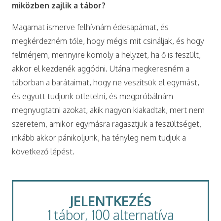
miközben zajlik a tábor?
Magamat ismerve felhívnám édesapámat, és
megkérdezném tőle, hogy mégis mit csináljak, és hogy
felmérjem, mennyire komoly a helyzet, ha ő is feszült,
akkor el kezdenék aggódni. Utána megkeresném a
táborban a barátaimat, hogy ne veszítsük el egymást,
és együtt tudjunk ötletelni, és megpróbálnám
megnyugtatni azokat, akik nagyon kiakadtak, mert nem
szeretem, amikor egymásra ragasztjuk a feszültséget,
inkább akkor pánikoljunk, ha tényleg nem tudjuk a
következő lépést.
JELENTKEZÉS
1 tábor, 100 alternatíva