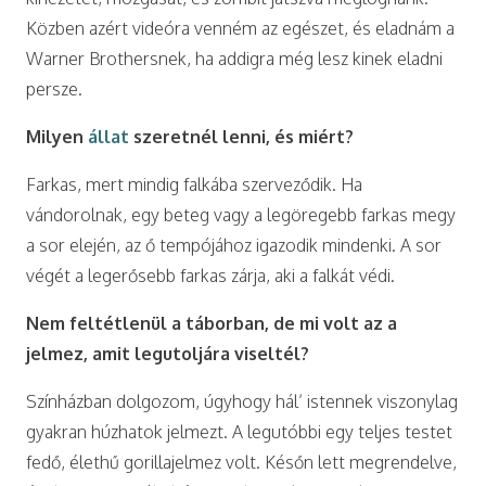
Közben azért videóra venném az egészet, és eladnám a
Warner Brothersnek, ha addigra még lesz kinek eladni
persze.
Milyen
állat
szeretnél lenni, és miért?
Farkas, mert mindig falkába szerveződik. Ha
vándorolnak, egy beteg vagy a legöregebb farkas megy
a sor elején, az ő tempójához igazodik mindenki. A sor
végét a legerősebb farkas zárja, aki a falkát védi.
Nem feltétlenül a táborban, de mi volt az a
jelmez, amit legutoljára viseltél?
Színházban dolgozom, úgyhogy hál’ istennek viszonylag
gyakran húzhatok jelmezt. A legutóbbi egy teljes testet
fedő, élethű gorillajelmez volt. Későn lett megrendelve,