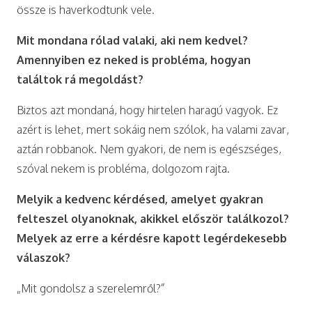
össze is haverkodtunk vele.
Mit mondana rólad valaki, aki nem kedvel?
Amennyiben ez neked is probléma, hogyan
találtok rá megoldást?
Biztos azt mondaná, hogy hirtelen haragú vagyok. Ez
azért is lehet, mert sokáig nem szólok, ha valami zavar,
aztán robbanok. Nem gyakori, de nem is egészséges,
szóval nekem is probléma, dolgozom rajta.
Melyik a kedvenc kérdésed, amelyet gyakran
felteszel olyanoknak, akikkel először találkozol?
Melyek az erre a kérdésre kapott legérdekesebb
válaszok?
„Mit gondolsz a szerelemről?”