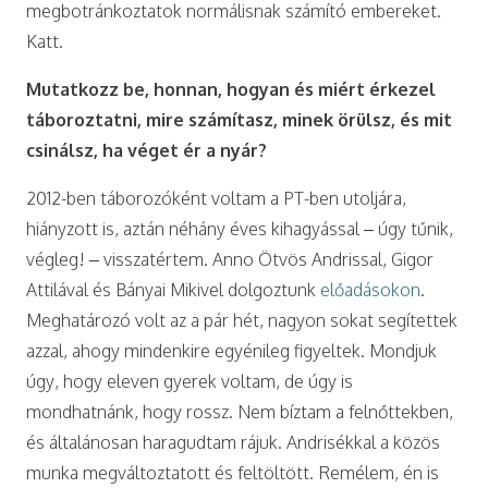
megbotránkoztatok normálisnak számító embereket.
Katt.
Mutatkozz be, honnan, hogyan és miért érkezel
táboroztatni, mire számítasz, minek örülsz, és mit
csinálsz, ha véget ér a nyár?
2012-ben táborozóként voltam a PT-ben utoljára,
hiányzott is, aztán néhány éves kihagyással – úgy tűnik,
végleg! – visszatértem. Anno Ötvös Andrissal, Gigor
Attilával és Bányai Mikivel dolgoztunk
előadásokon
.
Meghatározó volt az a pár hét, nagyon sokat segítettek
azzal, ahogy mindenkire egyénileg figyeltek. Mondjuk
úgy, hogy eleven gyerek voltam, de úgy is
mondhatnánk, hogy rossz. Nem bíztam a felnőttekben,
és általánosan haragudtam rájuk. Andrisékkal a közös
munka megváltoztatott és feltöltött. Remélem, én is