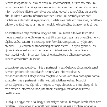
Kedves látogatónk! Mi és a partnereink információkat, sütiket stb. tárolunk
vagy hozzáférünk a böngészéshez/regisztrációhoz használt eszközön tárolt
információkhoz, illetve személyes adatokat (egyedi azonosítókat, az eszköz
Még több
által küldött alapvető információkat stb.) kezelünk személyre szabott
hirdetések és tartalmak nyújtásához, hirdetés- és tartalomméréshez, nézettségi
adatok gyűjtéséhez, valamint termékek kifejlesztéséhez és azok javításához.
Az adatkezelés célja továbbá, hogy az általunk kezelt site-okra látogatók,
illetve az ezeken a felületeken regisztrált személyek számára olvasói élményt,
tájékoztatást, valamint szerteágazó információszolgáltatást nyújtsunk,
ezenkívül – jelentkezési szándék/regisztráció esetén – a nyári gyermek- és
ifjúsági táborainkban való részvételhez biztosítsuk a támogatói és a
jelentkezési, valamint a számlázási feltételeket és a táborszervezéssel
kapcsolatos kommunikációt.
Látogatóink engedélyével mi és a partnereink eszközleolvasásos módszerrel
szerzett geolokációs adatokat és azonosítási információkat is
felhasználhatunk. Látogatóink a megfelelő helyre kattintva hozzájárulhatnak
az általunk és a partnereink által végzett adatkezeléshez. További
lehetőségként a hozzájárulás megadása vagy elutasítása előtt látogatóink
részletesebb információkhoz juthatnak, és megváltoztathatják kereső-
Szülinap a táborban
beállításaikat.
2024. 04. 24.
TÁBOROZTATÓ
Felhívjuk a figyelmet arra, hogy a személyes adatok bizonyos kezeléséhez nem
feltétlenül szükséges az érintett hozzájárulása, akinek azonban jogában áll