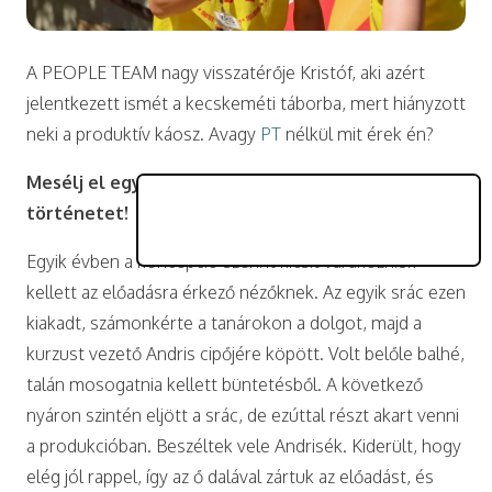
A PEOPLE TEAM nagy visszatérője Kristóf, aki azért
jelentkezett ismét a kecskeméti táborba, mert hiányzott
neki a produktív káosz. Avagy
PT
nélkül mit érek én?
Mesélj el egy számodra különleges tábori
történetet!
Egyik évben a koncepció szerint kicsit várakozniuk
kellett az előadásra érkező nézőknek. Az egyik srác ezen
kiakadt, számonkérte a tanárokon a dolgot, majd a
kurzust vezető Andris cipőjére köpött. Volt belőle balhé,
talán mosogatnia kellett büntetésből. A következő
nyáron szintén eljött a srác, de ezúttal részt akart venni
a produkcióban. Beszéltek vele Andrisék. Kiderült, hogy
elég jól rappel, így az ő dalával zártuk az előadást, és