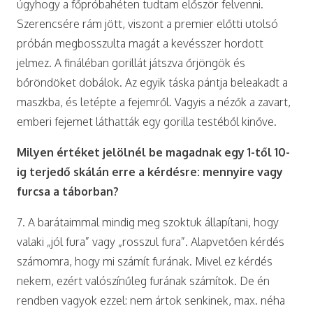
úgyhogy a főpróbahéten tudtam először felvenni.
Szerencsére rám jött, viszont a premier előtti utolsó
próbán megbosszulta magát a kevésszer hordott
jelmez. A fináléban gorillát játszva őrjöngök és
bőröndöket dobálok. Az egyik táska pántja beleakadt a
maszkba, és letépte a fejemről. Vagyis a nézők a zavart,
emberi fejemet láthatták egy gorilla testéből kinőve.
Milyen értéket jelölnél be magadnak egy 1-től 10-
ig terjedő skálán erre a kérdésre: mennyire vagy
furcsa a táborban?
7. A barátaimmal mindig meg szoktuk állapítani, hogy
valaki „jól fura” vagy „rosszul fura”. Alapvetően kérdés
számomra, hogy mi számít furának. Mivel ez kérdés
nekem, ezért valószínűleg furának számítok. De én
rendben vagyok ezzel: nem ártok senkinek, max. néha