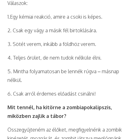
Válaszok:
1.Egy kémiai reakció, amire a csoki is képes.
2. Csak egy vágy a másik fél birtoklására.
3. Sötét verem, inkább a földhöz verem.
4. Teljes őrület, de nem tudok nélküle élni.
5. Mintha folyamatosan be lennék rúgva – másnap
nélkül.
6. Csak arról érdemes előadást csinálni!
Mit tennél, ha kitörne a zombiapokalipszis,
miközben zajlik a tábor?
Összegyűjteném az élőket, megfigyelnénk a zombik
kinézetét, mozgását, és zombit játszva meglógnánk.