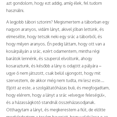
azt gondolom, hogy ezt addig, amíg élek, fel tudom
használni.
A legjobb tábori sztorim? Megismertem a táborban egy
nagyon aranyos, vidám lányt, akivel jóban lettünk, és
elmesélte, hogy tetszik neki egy srác a táborból, és
hogy milyen aranyos. Én pedig láttam, hogy ott van a
kosárpályán a srác, ezért odamentem, mintha régi
barátok lennénk, és szuperül elvoltunk, ahogy
kosaraztunk, és később a lány is odajött a pályára –
ugye ő nem játszott, csak belül ujjongott, hogy mit
szerveztem, de akkor még nem tudta, mi lesz este…
Eljött az este, a szolgáltatóházas buli, és megfogadtam,
hogy elérem, hogy a lányt a srác »elvegye feleségül«,
és a házasságkötő standnál összeházasodjanak.
Otthagytam a lányt, és megkerestem a fiút, de előtte
megkérdeztem a tesóm haverjait, hogy valaki lesz-e az