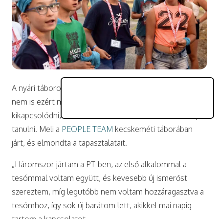
A nyári táborok ritkán kínálnak luxuskörülményeket, de
nem is ezért mennek oda a gyerekek, hanem
kikapcsolódni, barátokat szerezni, feltöltődni, esetleg
tanulni. Meli a
PEOPLE TEAM
kecskeméti táborában
járt, és elmondta a tapasztalatait.
„Háromszor jártam a PT-ben, az első alkalommal a
tesómmal voltam együtt, és kevesebb új ismerőst
szereztem, míg legutóbb nem voltam hozzáragasztva a
tesómhoz, így sok új barátom lett, akikkel mai napig
tartom a kapcsolatot.