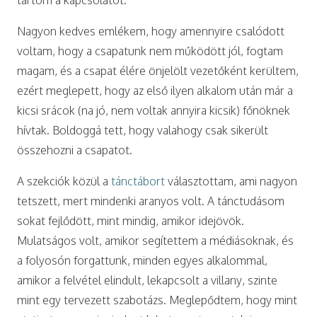
Nagyon kedves emlékem, hogy amennyire csalódott
voltam, hogy a csapatunk nem működött jól, fogtam
magam, és a csapat élére önjelölt vezetőként kerültem,
ezért meglepett, hogy az első ilyen alkalom után már a
kicsi srácok (na jó, nem voltak annyira kicsik) főnöknek
hívtak. Boldoggá tett, hogy valahogy csak sikerült
összehozni a csapatot.
A szekciók közül a
tánctábort
választottam, ami nagyon
tetszett, mert mindenki aranyos volt. A tánctudásom
sokat fejlődött, mint mindig, amikor idejövök.
Mulatságos volt, amikor segítettem a médiásoknak, és
a folyosón forgattunk, minden egyes alkalommal,
amikor a felvétel elindult, lekapcsolt a villany, szinte
mint egy tervezett szabotázs. Meglepődtem, hogy mint