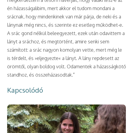
én házasságalibim, mert akkor el tudom mondani a
srácnak, hogy mindenkinek van már párja, de neki és a
lánynak még nincs, és szerinte ez esetleg működhet-e.
A srác gond nélkül beleegyezett, ezek után odavittem a
lányt a sráchoz, és megtörtént, amire senki sem
számított: a srác nagyon komolyan vette, mert még le
is térdelt, és »eljegyezte« a lányt. A lány repdesett az
örömtől, olyan boldog volt. Odamentek a házasságkötő
standhoz, és összeházasodtak.”
Kapcsolódó