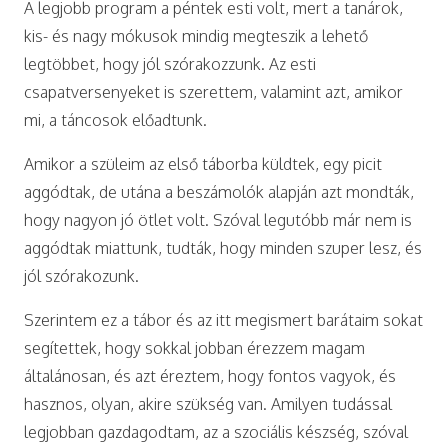
A legjobb program a péntek esti volt, mert a tanárok,
kis- és nagy mókusok mindig megteszik a lehető
legtöbbet, hogy jól szórakozzunk. Az esti
csapatversenyeket is szerettem, valamint azt, amikor
mi, a táncosok előadtunk.
Amikor a szüleim az első táborba küldtek, egy picit
aggódtak, de utána a beszámolók alapján azt mondták,
hogy nagyon jó ötlet volt. Szóval legutóbb már nem is
aggódtak miattunk, tudták, hogy minden szuper lesz, és
jól szórakozunk.
Szerintem ez a tábor és az itt megismert barátaim sokat
segítettek, hogy sokkal jobban érezzem magam
általánosan, és azt éreztem, hogy fontos vagyok, és
hasznos, olyan, akire szükség van. Amilyen tudással
legjobban gazdagodtam, az a szociális készség, szóval