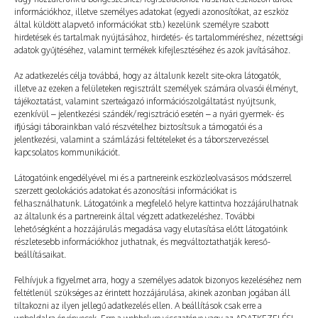
információkhoz, illetve személyes adatokat (egyedi azonosítókat, az eszköz
Még több
által küldött alapvető információkat stb.) kezelünk személyre szabott
hirdetések és tartalmak nyújtásához, hirdetés- és tartalomméréshez, nézettségi
adatok gyűjtéséhez, valamint termékek kifejlesztéséhez és azok javításához.
Az adatkezelés célja továbbá, hogy az általunk kezelt site-okra látogatók,
illetve az ezeken a felületeken regisztrált személyek számára olvasói élményt,
tájékoztatást, valamint szerteágazó információszolgáltatást nyújtsunk,
ezenkívül – jelentkezési szándék/regisztráció esetén – a nyári gyermek- és
ifjúsági táborainkban való részvételhez biztosítsuk a támogatói és a
jelentkezési, valamint a számlázási feltételeket és a táborszervezéssel
kapcsolatos kommunikációt.
Látogatóink engedélyével mi és a partnereink eszközleolvasásos módszerrel
szerzett geolokációs adatokat és azonosítási információkat is
felhasználhatunk. Látogatóink a megfelelő helyre kattintva hozzájárulhatnak
az általunk és a partnereink által végzett adatkezeléshez. További
lehetőségként a hozzájárulás megadása vagy elutasítása előtt látogatóink
részletesebb információkhoz juthatnak, és megváltoztathatják kereső-
Így lettem PT-s
beállításaikat.
2024. 02. 08.
TÁBOROZÓ
Felhívjuk a figyelmet arra, hogy a személyes adatok bizonyos kezeléséhez nem
feltétlenül szükséges az érintett hozzájárulása, akinek azonban jogában áll
tiltakozni az ilyen jellegű adatkezelés ellen. A beállítások csak erre a