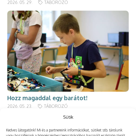
2026. 05. 29.
TÁBOROZÓ
Hozz magaddal egy barátot!
2026. 05. 23.
TÁBOROZÓ
Sütik
Kedves látogatónk! Mi és a partnereink információkat, sütiket stb. tárolunk
vagy hozzáférünk a böngészéshez/regisztrációhoz használt eszközön tárolt