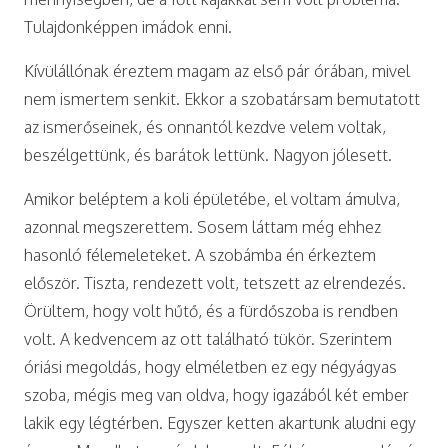
Tulajdonképpen imádok enni.
Kívülállónak éreztem magam az első pár órában, mivel
nem ismertem senkit. Ekkor a szobatársam bemutatott
az ismerőseinek, és onnantól kezdve velem voltak,
beszélgettünk, és barátok lettünk. Nagyon jólesett.
Amikor beléptem a koli épületébe, el voltam ámulva,
azonnal megszerettem. Sosem láttam még ehhez
hasonló félemeleteket. A szobámba én érkeztem
először. Tiszta, rendezett volt, tetszett az elrendezés.
Örültem, hogy volt hűtő, és a fürdőszoba is rendben
volt. A kedvencem az ott található tükör. Szerintem
óriási megoldás, hogy elméletben ez egy négyágyas
szoba, mégis meg van oldva, hogy igazából két ember
lakik egy légtérben. Egyszer ketten akartunk aludni egy