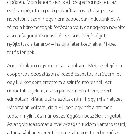
cipőben. Mondanom sem kell, csupa homok lett az
egész cipő, utána pedig takaríthattuk. Utólag sokat
nevettünk azon, hogy nem papucsban indultunk el. A
téma a háromszögek fotózása volt, ez nagyban növelte
a kreatív gondolkodást, és szakmai segítséget
nyújtottak a tanárok – ha újra jelentkeznék a PT-be,
fotós lennék.
Angolórákon nagyon sokat tanultam. Még az elején, a
csoportos beosztáson a kezdő csapatba kerültem, és
egy kukkot sem értettem a szintfelmérésnél. Azt
mondták, üljek le, és várjak. Nem értettem, ezért
elindultam kifelé, utána szóltak rám, hogy mi a helyzet.
Bátortalan voltam, de a PT-ben egy hét alatt meg
tudtam nyílni, és már összefüggően beszélek angolul.
Az angoltudásomat a nyelvvizsgán tudom kamatoztatni,
a társaságban szerzett tapasztalataimat pedig egész