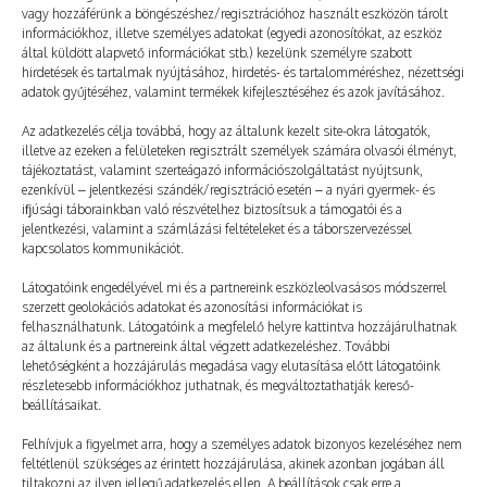
Még több
vagy hozzáférünk a böngészéshez/regisztrációhoz használt eszközön tárolt
információkhoz, illetve személyes adatokat (egyedi azonosítókat, az eszköz
által küldött alapvető információkat stb.) kezelünk személyre szabott
hirdetések és tartalmak nyújtásához, hirdetés- és tartalomméréshez, nézettségi
adatok gyűjtéséhez, valamint termékek kifejlesztéséhez és azok javításához.
Az adatkezelés célja továbbá, hogy az általunk kezelt site-okra látogatók,
illetve az ezeken a felületeken regisztrált személyek számára olvasói élményt,
tájékoztatást, valamint szerteágazó információszolgáltatást nyújtsunk,
ezenkívül – jelentkezési szándék/regisztráció esetén – a nyári gyermek- és
ifjúsági táborainkban való részvételhez biztosítsuk a támogatói és a
jelentkezési, valamint a számlázási feltételeket és a táborszervezéssel
kapcsolatos kommunikációt.
Látogatóink engedélyével mi és a partnereink eszközleolvasásos módszerrel
szerzett geolokációs adatokat és azonosítási információkat is
felhasználhatunk. Látogatóink a megfelelő helyre kattintva hozzájárulhatnak
az általunk és a partnereink által végzett adatkezeléshez. További
lehetőségként a hozzájárulás megadása vagy elutasítása előtt látogatóink
Valahogy csak lesz
részletesebb információkhoz juthatnak, és megváltoztathatják kereső-
beállításaikat.
2026. 06. 19.
TÁBOROZÓ
Felhívjuk a figyelmet arra, hogy a személyes adatok bizonyos kezeléséhez nem
feltétlenül szükséges az érintett hozzájárulása, akinek azonban jogában áll
tiltakozni az ilyen jellegű adatkezelés ellen. A beállítások csak erre a