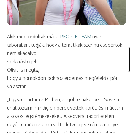
Akik megfordultak már a
PEOPLE TEAM
nyári
táborában, tudják, hogy a tematikák szerinti csoportok
nem akadályozzák meg a gyerekeket abban, hogy más
szekciókba jelentkezőkkel is barátságot kössenek.
Olívia is megtapasztalta ezt – és az is kiderült számára,
hogy a homokdombokhoz érdemes megfelelő cipőt
választani.
„Egyszer jártam a PT-ben, angol témakörben. Sosem
unatkoztam, mindig emberek vettek körül, és imádtam
a közös jégkrémezéseket. A kedvenc tábori ételem
egyértelműen a pizza volt, illetve a jégkrém bármilyen
mennyiségben, de a főtt kajákkal sem volt probléma.