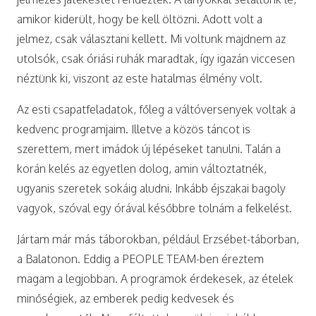
amikor kiderült, hogy be kell öltözni. Adott volt a
jelmez, csak választani kellett. Mi voltunk majdnem az
utolsók, csak óriási ruhák maradtak, így igazán viccesen
néztünk ki, viszont az este hatalmas élmény volt.
Az esti csapatfeladatok, főleg a váltóversenyek voltak a
kedvenc programjaim. Illetve a közös táncot is
szerettem, mert imádok új lépéseket tanulni. Talán a
korán kelés az egyetlen dolog, amin változtatnék,
ugyanis szeretek sokáig aludni. Inkább éjszakai bagoly
vagyok, szóval egy órával későbbre tolnám a felkelést.
Jártam már más táborokban, például Erzsébet-táborban,
a Balatonon. Eddig a PEOPLE TEAM-ben éreztem
magam a legjobban. A programok érdekesek, az ételek
minőségiek, az emberek pedig kedvesek és