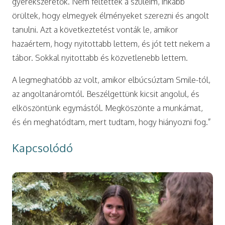
gyerekszeretők. Nem féltettek a szüleim, inkább
örültek, hogy elmegyek élményeket szerezni és angolt
tanulni. Azt a következtetést vonták le, amikor
hazaértem, hogy nyitottabb lettem, és jót tett nekem a
tábor. Sokkal nyitottabb és közvetlenebb lettem.
A legmeghatóbb az volt, amikor elbúcsúztam Smile-tól,
az angoltanáromtól. Beszélgettünk kicsit angolul, és
elköszöntünk egymástól. Megköszönte a munkámat,
és én meghatódtam, mert tudtam, hogy hiányozni fog.”
Kapcsolódó