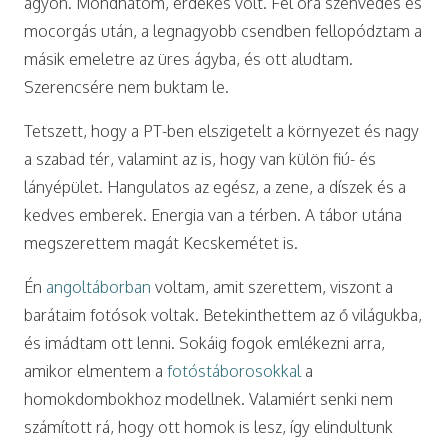
ágyon. Mondhatom, érdekes volt. Fél óra szenvedés és
mocorgás után, a legnagyobb csendben fellopództam a
másik emeletre az üres ágyba, és ott aludtam.
Szerencsére nem buktam le.
Tetszett, hogy a PT-ben elszigetelt a környezet és nagy
a szabad tér, valamint az is, hogy van külön fiú- és
lányépület. Hangulatos az egész, a zene, a díszek és a
kedves emberek. Energia van a térben. A tábor utána
megszerettem magát Kecskemétet is.
Én
angoltáborban
voltam, amit szerettem, viszont a
barátaim fotósok voltak. Betekinthettem az ő világukba,
és imádtam ott lenni. Sokáig fogok emlékezni arra,
amikor elmentem a
fotóstáborosokkal
a
homokdombokhoz modellnek. Valamiért senki nem
számított rá, hogy ott homok is lesz, így elindultunk