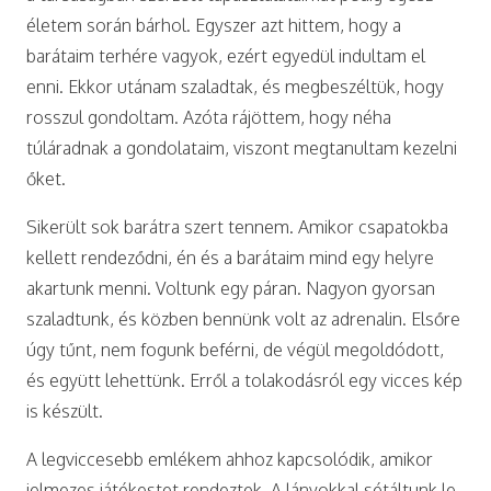
életem során bárhol. Egyszer azt hittem, hogy a
barátaim terhére vagyok, ezért egyedül indultam el
enni. Ekkor utánam szaladtak, és megbeszéltük, hogy
rosszul gondoltam. Azóta rájöttem, hogy néha
túláradnak a gondolataim, viszont megtanultam kezelni
őket.
Sikerült sok barátra szert tennem. Amikor csapatokba
kellett rendeződni, én és a barátaim mind egy helyre
akartunk menni. Voltunk egy páran. Nagyon gyorsan
szaladtunk, és közben bennünk volt az adrenalin. Elsőre
úgy tűnt, nem fogunk beférni, de végül megoldódott,
és együtt lehettünk. Erről a tolakodásról egy vicces kép
is készült.
A legviccesebb emlékem ahhoz kapcsolódik, amikor
jelmezes játékestet rendeztek. A lányokkal sétáltunk le,