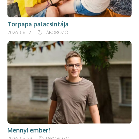
Törpapa palacsintája
2026. 06. 12.
TÁBOROZÓ
Mennyi ember!
2026. 05. 29.
TÁBOROZÓ