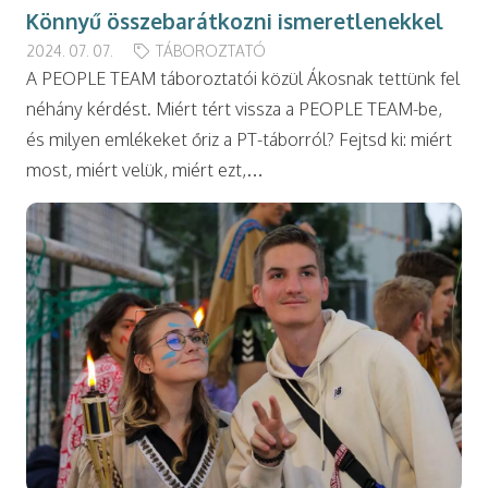
Könnyű összebarátkozni ismeretlenekkel
2024. 07. 07.
TÁBOROZTATÓ
A PEOPLE TEAM táboroztatói közül Ákosnak tettünk fel
néhány kérdést. Miért tért vissza a PEOPLE TEAM-be,
és milyen emlékeket őriz a PT-táborról? Fejtsd ki: miért
most, miért velük, miért ezt,…