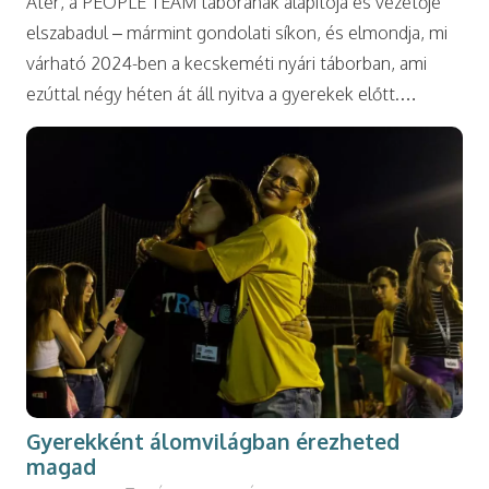
Ater, a PEOPLE TEAM táborának alapítója és vezetője
elszabadul – mármint gondolati síkon, és elmondja, mi
várható 2024-ben a kecskeméti nyári táborban, ami
ezúttal négy héten át áll nyitva a gyerekek előtt.…
Gyerekként álomvilágban érezheted
magad