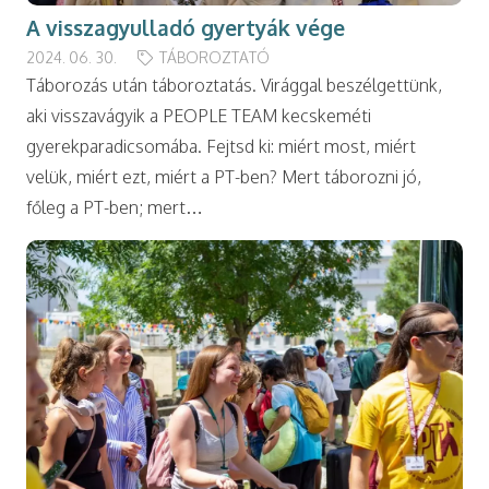
A visszagyulladó gyertyák vége
2024. 06. 30.
TÁBOROZTATÓ
Táborozás után táboroztatás. Virággal beszélgettünk,
aki visszavágyik a PEOPLE TEAM kecskeméti
gyerekparadicsomába. Fejtsd ki: miért most, miért
velük, miért ezt, miért a PT-ben? Mert táborozni jó,
főleg a PT-ben; mert…