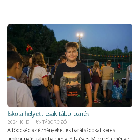
modal-check
Iskola helyett csak táboroznék
2024. 10. 15.
TÁBOROZÓ
A többség az élményeket és barátságokat keres,
amikor nyári táborba megy. A 12 éves Marci véleménye