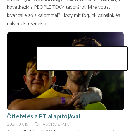
következik a PEOPLE TEAM táboráról. Mire voltál
kíváncsi első alkalommal? Hogy mit fogunk csinálni, és
milyenek lesznek a…
Ötletelés a PT alapítójával
2024. 07. 15.
TÁBOROZTATÓ