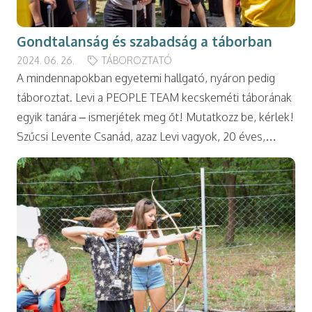
Gondtalanság és szabadság a táborban
2024. 06. 26.
TÁBOROZTATÓ
A mindennapokban egyetemi hallgató, nyáron pedig
táboroztat. Levi a PEOPLE TEAM kecskeméti táborának
egyik tanára – ismerjétek meg őt! Mutatkozz be, kérlek!
Szűcsi Levente Csanád, azaz Levi vagyok, 20 éves,…