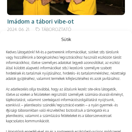
Imádom a tábori vibe-ot
2024. 06. 21.
TÁBOROZTATÓ
Ismerd meg a PEOPLE TEAM csapatát! Ezúttal Ákos, a
Sütik
PT egyik fiatal táboroztatója mesél magáról. Mutatkozz
Kedves látogatónk! Mi és a partnereink információkat, sütiket stb. tárolunk
be, kérlek! Üdvözletem, a nevem Demendi Ákos. 18
vagy hozzáférünk a böngészéshez/regisztrációhoz használt eszközön tárolt
éves vagyok, jelenleg informatikát, azon belül…
információkhoz, illetve személyes adatokat (egyedi azonosítókat, az eszköz
által küldött alapvető információkat stb.) kezelünk személyre szabott
hirdetések és tartalmak nyújtásához, hirdetés- és tartalomméréshez, nézettségi
adatok gyűjtéséhez, valamint termékek kifejlesztéséhez és azok javításához.
Az adatkezelés célja továbbá, hogy az általunk kezelt site-okra látogatók,
illetve az ezeken a felületeken regisztrált személyek számára olvasói élményt,
tájékoztatást, valamint szerteágazó információszolgáltatást nyújtsunk,
ezenkívül – jelentkezési szándék/regisztráció esetén – a nyári gyermek- és
ifjúsági táborainkban való részvételhez biztosítsuk a támogatói és a
jelentkezési, valamint a számlázási feltételeket és a táborszervezéssel
kapcsolatos kommunikációt.
Látogatóink engedélyével mi és a partnereink eszközleolvasásos módszerrel