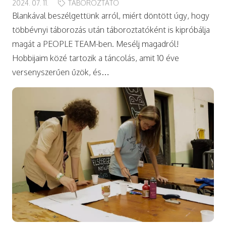
2024. 07. 11.
TÁBOROZTATÓ
Blankával beszélgettünk arról, miért döntött úgy, hogy
többévnyi táborozás után táboroztatóként is kipróbálja
magát a PEOPLE TEAM-ben. Mesélj magadról!
Hobbijaim közé tartozik a táncolás, amit 10 éve
versenyszerűen űzök, és…