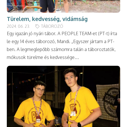
Türelem, kedvesség, vidámság
2024. 06. 23.
TÁBOROZÓ
Egy igazán jó nyári tábor. A PEOPLE TEAM-et (PT-t) írta
le egy 14 éves táborozó, Mandi. „Egyszer jártam a PT-
ben. A legmeglepőbb számomra talán a táboroztatók,
mókusok türelme és kedvessége…