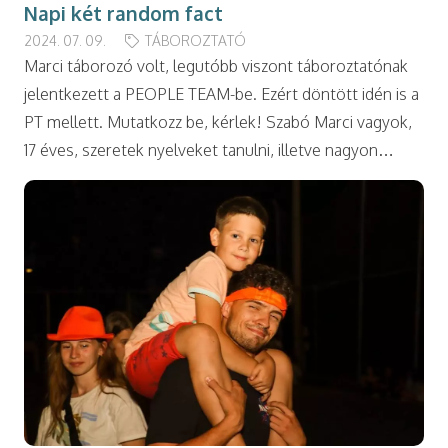
Napi két random fact
2024. 07. 09.
TÁBOROZTATÓ
Marci táborozó volt, legutóbb viszont táboroztatónak
jelentkezett a PEOPLE TEAM-be. Ezért döntött idén is a
PT mellett. Mutatkozz be, kérlek! Szabó Marci vagyok,
17 éves, szeretek nyelveket tanulni, illetve nagyon…