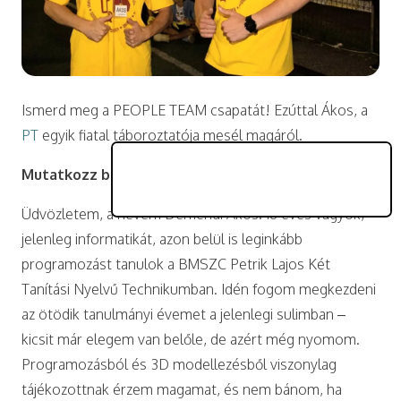
Ismerd meg a PEOPLE TEAM csapatát! Ezúttal Ákos, a
PT
egyik fiatal táboroztatója mesél magáról.
Mutatkozz be, kérlek!
Üdvözletem, a nevem Demendi Ákos. 18 éves vagyok,
jelenleg informatikát, azon belül is leginkább
programozást tanulok a BMSZC Petrik Lajos Két
Tanítási Nyelvű Technikumban. Idén fogom megkezdeni
az ötödik tanulmányi évemet a jelenlegi sulimban –
kicsit már elegem van belőle, de azért még nyomom.
Programozásból és 3D modellezésből viszonylag
tájékozottnak érzem magamat, és nem bánom, ha