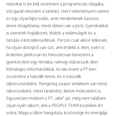
másokat is be kell vezetnem a programozás világába,
sőt igazán élvezem a tanítást, mert véleményem szerint
ez egy olyanfajta tudás, amit mindenkinek hasznos
lenne elsajátítania, mivel ebben van a jövő. Gyerekekkel
is szeretek foglalkozni, feldob a vidámságuk és a
tanulás iránti lelkesedésük. Persze csak akkor lelkesek,
ha olyan dologról van szó, ami érdekli is őket, ezért is
érdemes játékosan és fokozatosan bevezetni a
gyerkőcöket egy témába, nehogy elárasszuk őket
fölösleges információkkal. Az idei évem a PT-ben
összesítve a hatodik lenne, és a második
táboroztatóként. Rengeteg szuper emlékem van mind
táborozóként, mind tanárként, illetve mókusként is.
Egyszerűen imádom a PT „vibe”-ját, még nem találtam
olyan nyári tábort, ami a PEOPLE TEAM közelébe ért
volna. Maga a tábor hangulata, közössége és energiája