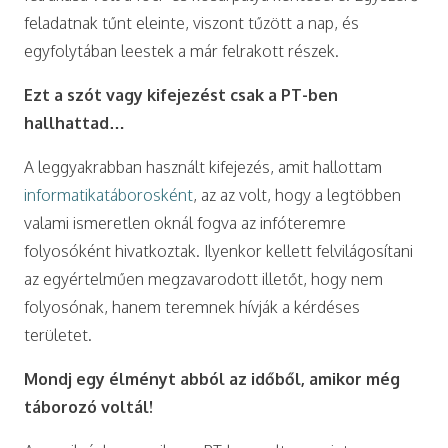
feladatnak tűnt eleinte, viszont tűzött a nap, és
egyfolytában leestek a már felrakott részek.
Ezt a szót vagy kifejezést csak a PT-ben
hallhattad…
A leggyakrabban használt kifejezés, amit hallottam
informatikatáborosként
, az az volt, hogy a legtöbben
valami ismeretlen oknál fogva az infóteremre
folyosóként hivatkoztak. Ilyenkor kellett felvilágosítani
az egyértelműen megzavarodott illetőt, hogy nem
folyosónak, hanem teremnek hívják a kérdéses
területet.
Mondj egy élményt abból az időből, amikor még
táborozó voltál!