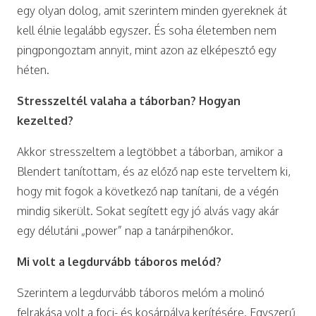
egy olyan dolog, amit szerintem minden gyereknek át
kell élnie legalább egyszer. És soha életemben nem
pingpongoztam annyit, mint azon az elképesztő egy
héten.
Stresszeltél valaha a táborban? Hogyan
kezelted?
Akkor stresszeltem a legtöbbet a táborban, amikor a
Blendert tanítottam, és az előző nap este terveltem ki,
hogy mit fogok a következő nap tanítani, de a végén
mindig sikerült. Sokat segített egy jó alvás vagy akár
egy délutáni „power” nap a tanárpihenőkor.
Mi volt a legdurvább táboros melód?
Szerintem a legdurvább táboros melóm a molinó
felrakása volt a foci- és kosárpálya kerítésére. Egyszerű