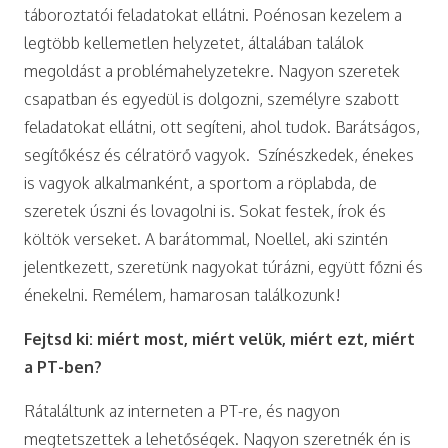
táboroztatói feladatokat ellátni. Poénosan kezelem a
legtöbb kellemetlen helyzetet, általában találok
megoldást a problémahelyzetekre. Nagyon szeretek
csapatban és egyedül is dolgozni, személyre szabott
feladatokat ellátni, ott segíteni, ahol tudok. Barátságos,
segítőkész és célratörő vagyok. Színészkedek, énekes
is vagyok alkalmanként, a sportom a röplabda, de
szeretek úszni és lovagolni is. Sokat festek, írok és
költök verseket. A barátommal, Noellel, aki szintén
jelentkezett, szeretünk nagyokat túrázni, együtt főzni és
énekelni. Remélem, hamarosan találkozunk!
Fejtsd ki: miért most, miért velük, miért ezt, miért
a PT-ben?
Rátaláltunk az interneten a PT-re, és nagyon
megtetszettek a lehetőségek. Nagyon szeretnék én is