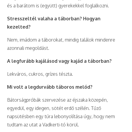
és a barátom is (együtt) gyerekekkel foglalkozni.
Stresszeltél valaha a táborban? Hogyan
kezelted?
Nem, imádom a táborokat, mindig találok mindenre
azonnali megoldást.
A legfurább kajálásod vagy kajád a táborban?
Lekváros, cukros, grízes tészta.
Mi volt a legdurvább táboros melód?
Bátorságpróbák szervezése az éjszaka közepén,
egyedül, egy idegen, sötét erdő szélén. Tűző
napsütésben egy túra lebonyolítása úgy, hogy nem
tudtam az utat a Vadkerti-tó körül.