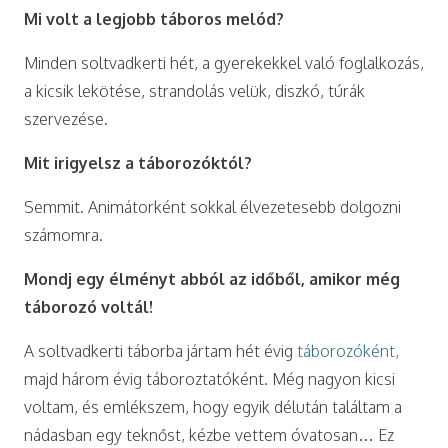
Mi volt a legjobb táboros melód?
Minden soltvadkerti hét, a gyerekekkel való foglalkozás,
a kicsik lekötése, strandolás velük, diszkó, túrák
szervezése.
Mit irigyelsz a táborozóktól?
Semmit. Animátorként sokkal élvezetesebb dolgozni
számomra.
Mondj egy élményt abból az időből, amikor még
táborozó voltál!
A soltvadkerti táborba jártam hét évig
táborozóként,
majd három évig táboroztatóként. Még nagyon kicsi
voltam, és emlékszem, hogy egyik délután találtam a
nádasban egy teknőst, kézbe vettem óvatosan… Ez