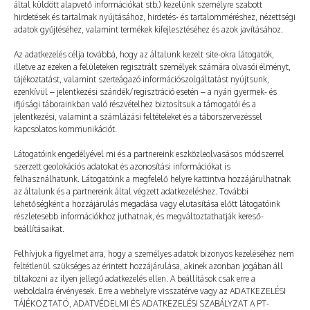
által küldött alapvető információkat stb.) kezelünk személyre szabott
hirdetések és tartalmak nyújtásához, hirdetés- és tartalomméréshez, nézettségi
adatok gyűjtéséhez, valamint termékek kifejlesztéséhez és azok javításához.
Az adatkezelés célja továbbá, hogy az általunk kezelt site-okra látogatók,
illetve az ezeken a felületeken regisztrált személyek számára olvasói élményt,
tájékoztatást, valamint szerteágazó információszolgáltatást nyújtsunk,
ezenkívül – jelentkezési szándék/regisztráció esetén – a nyári gyermek- és
ifjúsági táborainkban való részvételhez biztosítsuk a támogatói és a
jelentkezési, valamint a számlázási feltételeket és a táborszervezéssel
kapcsolatos kommunikációt.
Látogatóink engedélyével mi és a partnereink eszközleolvasásos módszerrel
szerzett geolokációs adatokat és azonosítási információkat is
felhasználhatunk. Látogatóink a megfelelő helyre kattintva hozzájárulhatnak
az általunk és a partnereink által végzett adatkezeléshez. További
lehetőségként a hozzájárulás megadása vagy elutasítása előtt látogatóink
Tudd, hogy nem vagy egyedül!
részletesebb információkhoz juthatnak, és megváltoztathatják kereső-
beállításaikat.
2023. 04. 21.
TÁBOROZTATÓ
Felhívjuk a figyelmet arra, hogy a személyes adatok bizonyos kezeléséhez nem
feltétlenül szükséges az érintett hozzájárulása, akinek azonban jogában áll
tiltakozni az ilyen jellegű adatkezelés ellen. A beállítások csak erre a
weboldalra érvényesek. Erre a webhelyre visszatérve vagy az ADATKEZELÉSI
TÁJÉKOZTATÓ, ADATVÉDELMI ÉS ADATKEZELÉSI SZABÁLYZAT A PT-