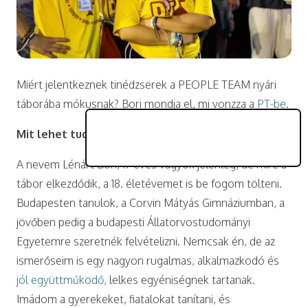
Miért jelentkeznek tinédzserek a PEOPLE TEAM nyári
táborába mókusnak? Bori mondja el, mi vonzza a
PT-be
.
Mit lehet tudni rólad?
A nevem Lénárt Bori, 17 éves vagyok jelenleg, de mire a
tábor elkezdődik, a 18. életévemet is be fogom tölteni.
Budapesten tanulok, a Corvin Mátyás Gimnáziumban, a
jövőben pedig a budapesti Állatorvostudományi
Egyetemre szeretnék felvételizni. Nemcsak én, de az
ismerőseim is egy nagyon rugalmas, alkalmazkodó és
jól együttműködő,
lelkes egyéniségnek tartanak.
Imádom a gyerekeket, fiatalokat tanítani, és