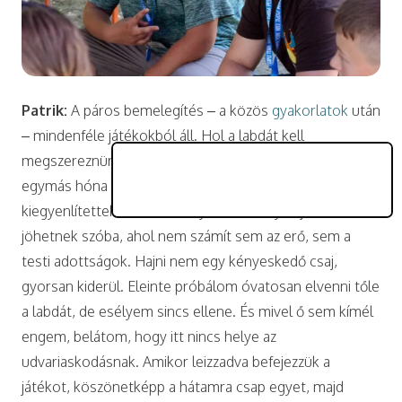
Patrik:
A páros bemelegítés – a közös
gyakorlatok
után
– mindenféle játékokból áll. Hol a labdát kell
megszereznünk egymástól, hol ugyanazt kiütnünk
egymás hóna alól. Mivel nem minden párosnál
kiegyenlítettek az erőviszonyok, csak olyan játékok
jöhetnek szóba, ahol nem számít sem az erő, sem a
testi adottságok. Hajni nem egy kényeskedő csaj,
gyorsan kiderül. Eleinte próbálom óvatosan elvenni tőle
a labdát, de esélyem sincs ellene. És mivel ő sem kímél
engem, belátom, hogy itt nincs helye az
udvariaskodásnak. Amikor leizzadva befejezzük a
játékot, köszönetképp a hátamra csap egyet, majd