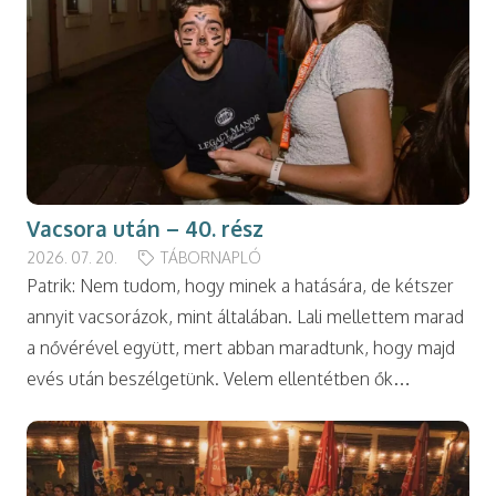
Vacsora után – 40. rész
2026. 07. 20.
TÁBORNAPLÓ
Patrik: Nem tudom, hogy minek a hatására, de kétszer
annyit vacsorázok, mint általában. Lali mellettem marad
a nővérével együtt, mert abban maradtunk, hogy majd
evés után beszélgetünk. Velem ellentétben ők…