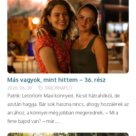
Más vagyok, mint hittem – 36. rész
2026. 06. 30.
TÁBORNAPLÓ
Patrik: Letörlöm Maxi könnyeit. Kicsit hátrahőköl, de
azután hagyja. Bár sok haszna nincs, ahogy hozzáérek az
arcához, a könnyei még jobban megerednek. – Mi a
fene bajod van? – már…