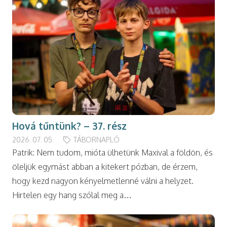
Hová tűntünk? – 37. rész
2026. 07. 05.
TÁBORNAPLÓ
Patrik: Nem tudom, mióta ülhetünk Maxival a földön, és
öleljük egymást abban a kitekert pózban, de érzem,
hogy kezd nagyon kényelmetlenné válni a helyzet.
Hirtelen egy hang szólal meg a…