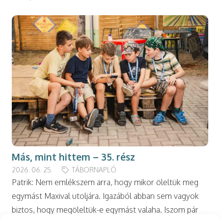
Más, mint hittem – 35. rész
2026. 06. 25.
TÁBORNAPLÓ
Patrik: Nem emlékszem arra, hogy mikor öleltük meg
egymást Maxival utoljára. Igazából abban sem vagyok
biztos, hogy megöleltük-e egymást valaha. Iszom pár