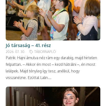
Jó társaság – 41. rész
2026. 07. 30.
TÁBORNAPLÓ
Patrik: Hajni ámulva néz rám egy darabig, majd hirtelen
felpattan. – Akkor én most – kezd hátrálni –, én most
lelépek. Majd tényleg így tesz, anélkül, hogy
visszanézne. Ezúttal Lalin…