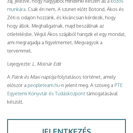
zaj, jelezve, hogy nagyjából mindenki készen áll a
közös
munkára
. Csak én nem. A szünet előtt Botond, Ákos és
Zéti is odajön hozzánk, és kíváncsian kérdezik, hogy
hogy állok. Meghallgatnak, majd beszállnak az
ötletelésbe. Végül Ákos szájából hangzik el egy mondat,
ami megragadja a figyelmemet. Megvagyok a
tervemmel.
Lejegyezte:
L. Molnár Edit
A
Patrik és Maxi naplója
folytatásos történet, amely
először a
peopleteam.hu
-n jelent meg. A szöveg a
PTE
Egyetemi Könyvtár és Tudásközpont
támogatásával
készült.
JELENTKEZÉS