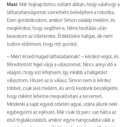
Maxi:
Már tegnap biztos voltam abban, hogy valahogy a
láthatatlanságomat szeretném beleépíteni a robotba.
Ezen gondolkodom, amikor Simon odalép mellém, és
megkérdezi, hogy segíthet-e. Némi hezitálás után
beavatom az ötletembe. Érdeklődve hallgat, de nem
tudom eldönteni, hogy mit gondol.
– Miért érzed magad láthatatlannak? – kérdezi végül, és
félredöntött fejjel várja a válaszomat. Nincs annyi idő a
világon, hogy ezt kifejtsem, így inkább a hallgatást
választom. Hiszen az is válasz. Simon nem is kérdez
többet, csak leül mellém, és arról kezdünk beszélgetni,
hogy miként lehetne megvalósítani a tervemet.
Mindenki a saját egyedi ötletén agyal, utána állunk neki
egybegyúrni az egészet. Már csak tíz perc van hátra az
első foglalkozásból, amikor egyre hangosabbá válik a