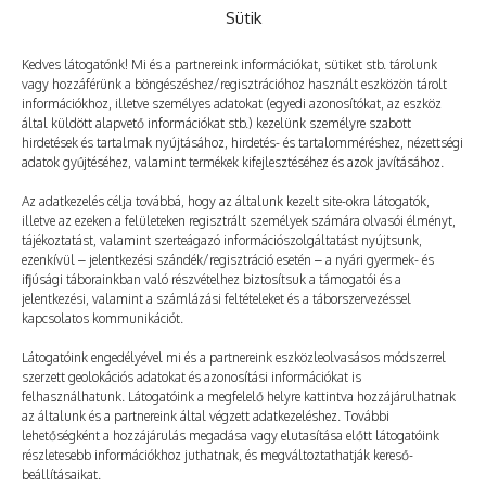
kortyot a vízből, majd a homlokomhoz szorítom a…
Sütik
Kedves látogatónk! Mi és a partnereink információkat, sütiket stb. tárolunk
vagy hozzáférünk a böngészéshez/regisztrációhoz használt eszközön tárolt
információkhoz, illetve személyes adatokat (egyedi azonosítókat, az eszköz
által küldött alapvető információkat stb.) kezelünk személyre szabott
hirdetések és tartalmak nyújtásához, hirdetés- és tartalomméréshez, nézettségi
adatok gyűjtéséhez, valamint termékek kifejlesztéséhez és azok javításához.
Az adatkezelés célja továbbá, hogy az általunk kezelt site-okra látogatók,
illetve az ezeken a felületeken regisztrált személyek számára olvasói élményt,
tájékoztatást, valamint szerteágazó információszolgáltatást nyújtsunk,
ezenkívül – jelentkezési szándék/regisztráció esetén – a nyári gyermek- és
ifjúsági táborainkban való részvételhez biztosítsuk a támogatói és a
jelentkezési, valamint a számlázási feltételeket és a táborszervezéssel
kapcsolatos kommunikációt.
A testvérem – 34. rész
Látogatóink engedélyével mi és a partnereink eszközleolvasásos módszerrel
szerzett geolokációs adatokat és azonosítási információkat is
2026. 06. 20.
TÁBORNAPLÓ
felhasználhatunk. Látogatóink a megfelelő helyre kattintva hozzájárulhatnak
Patrik: Maxi szemében őszinte aggodalmat látok, amiből
az általunk és a partnereink által végzett adatkezeléshez. További
lehetőségként a hozzájárulás megadása vagy elutasítása előtt látogatóink
rögtön sejtem, hogy tényleg szarul nézhetek ki. – Nyugi
részletesebb információkhoz juthatnak, és megváltoztathatják kereső-
beállításaikat.
– suttogom rekedten –, megmaradok. A hangomtól