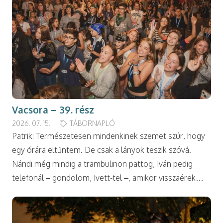
Vacsora – 39. rész
2026. 07. 15.
TÁBORNAPLÓ
Patrik: Természetesen mindenkinek szemet szúr, hogy
egy órára eltűntem. De csak a lányok teszik szóvá.
Nándi még mindig a trambulinon pattog, Iván pedig
telefonál – gondolom, Ivett-tel –, amikor visszaérek…