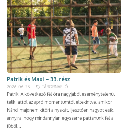
Patrik és Maxi – 33. rész
2026. 06. 28.
TÁBORNAPLÓ
Patrik: A következő fél óra nagyjából eseménytelenül
telik, attól az apró momentumtól eltekintve, amikor
Nándi majdnem kitöri a nyakát. Ijesztően nagyot esik,
annyira, hogy mindannyian egyszerre pattanunk fel a
fűből,…