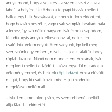
annyit mond, hogy a vesztes – azaz én – viszi vissza a
labdát a helyére. Útközben a tegnapi kissrác mellett
hallok egy halk
bocsánat
ot, de nem tudom eldönteni,
hogy hozzám beszél-e, vagy csak szimplán beakadt nála
a lemez, így szó nélkül hagyom. Ivánékhoz csapódom,
Klaudia úgyis annyira lelkesen invitál, ne kelljen
csalódnia. Velem együtt öten vagyunk, így kell még
szereznünk egy embert, mivel a csajok kitalálták, hogy
röplabdázzunk. Nándi nem mond ellent Amirának, Iván
meg Ivett mellett edződött, szóval egyedül maradok a
véleményemmel, és beállok
röplabdázni
. Amira elüvölti
magát, hogy ki csatlakozik, mire Hajni mindenkit
megelőzve mellém áll.
– Majd én – mosolyog rám, és szemrebbenés nélkül
állja Klaudia tekintetét.