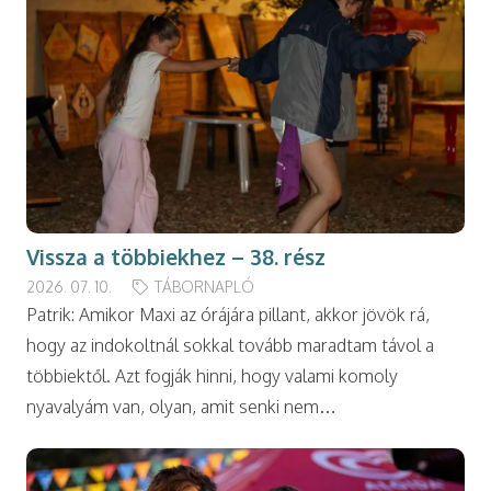
Vissza a többiekhez – 38. rész
2026. 07. 10.
TÁBORNAPLÓ
Patrik: Amikor Maxi az órájára pillant, akkor jövök rá,
hogy az indokoltnál sokkal tovább maradtam távol a
többiektől. Azt fogják hinni, hogy valami komoly
nyavalyám van, olyan, amit senki nem…