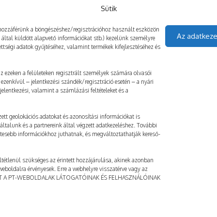
Sütik
gy hozzáférünk a böngészéshez/regisztrációhoz használt eszközön
Az adatkeze
z által küldött alapvető információkat stb.) kezelünk személyre
ttségi adatok gyűjtéséhez, valamint termékek kifejlesztéséhez és
 az ezeken a felületeken regisztrált személyek számára olvasói
ezenkívül – jelentkezési szándék/regisztráció esetén – a nyári
elentkezési, valamint a számlázási feltételeket és a
ett geolokációs adatokat és azonosítási információkat is
általunk és a partnereink által végzett adatkezeléshez. További
etesebb információkhoz juthatnak, és megváltoztathatják kereső-
ltétlenül szükséges az érintett hozzájárulása, akinek azonban
a weboldalra érvényesek. Erre a webhelyre visszatérve vagy az
AT A PT-WEBOLDALAK LÁTOGATÓINAK ÉS FELHASZNÁLÓINAK