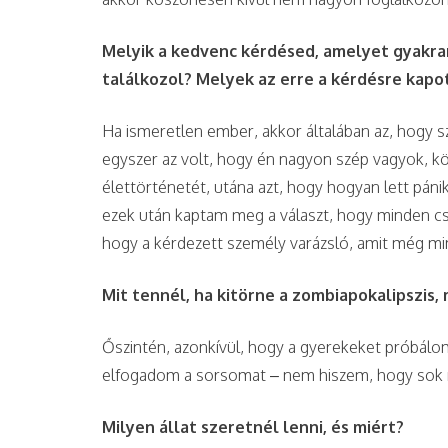
Melyik a kedvenc kérdésed, amelyet gyakran
találkozol? Melyek az erre a kérdésre kap
Ha ismeretlen ember, akkor általában az, hogy sz
egyszer az volt, hogy én nagyon szép vagyok, k
élettörténetét, utána azt, hogy hogyan lett páni
ezek után kaptam meg a választ, hogy minden cs
hogy a kérdezett személy varázsló, amit még mi
Mit tennél, ha kitörne a zombiapokalipszis, 
Őszintén, azonkívül, hogy a gyerekeket próbálo
elfogadom a sorsomat – nem hiszem, hogy sok 
Milyen állat szeretnél lenni, és miért?