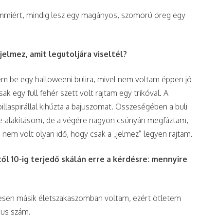
mmiért, mindig lesz egy magányos, szomorú öreg egy
jelmez, amit legutoljára viseltél?
em be egy halloweeni bulira, mivel nem voltam éppen jó
 egy full fehér szett volt rajtam egy trikóval. A
llaspirállal kihúzta a bajuszomat. Összeségében a buli
die-alakításom, de a végére nagyon csúnyán megfáztam,
em volt olyan idő, hogy csak a „jelmez” legyen rajtam.
ől 10-ig terjedő skálán erre a kérdésre: mennyire
jesen másik életszakaszomban voltam, ezért ötletem
kus szám.