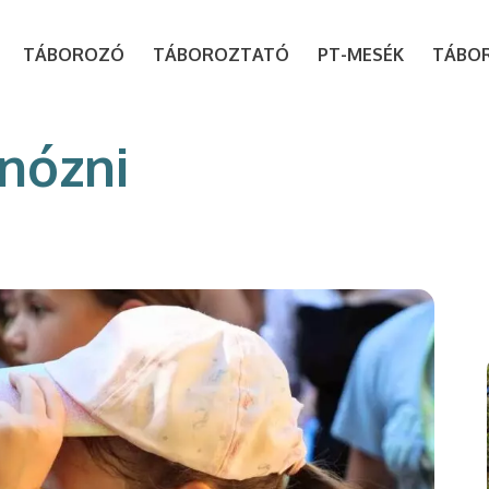
modal-check
TÁBOROZÓ
TÁBOROZTATÓ
PT-MESÉK
TÁBO
nózni