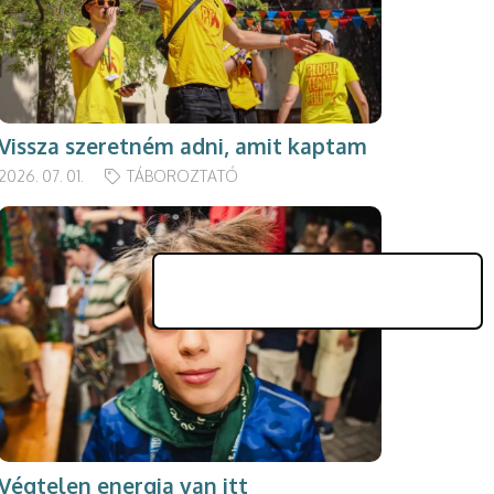
Vissza szeretném adni, amit kaptam
2026. 07. 01.
TÁBOROZTATÓ
Végtelen energia van itt