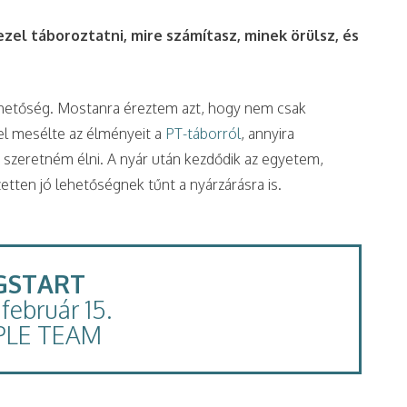
zel táboroztatni, mire számítasz, minek örülsz, és
ehetőség. Mostanra éreztem azt, hogy nem csak
el mesélte az élményeit a
PT-táborról
, annyira
t szeretném élni. A nyár után kezdődik az egyetem,
zetten jó lehetőségnek tűnt a nyárzárásra is.
GSTART
február 15.
PLE TEAM