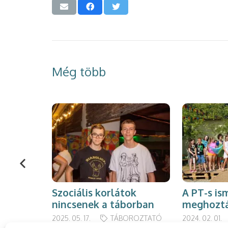
Még több
Szociális korlátok
A PT-s is
nincsenek a táborban
meghoztá
2025. 05. 17.
TÁBOROZTATÓ
2024. 02. 01.