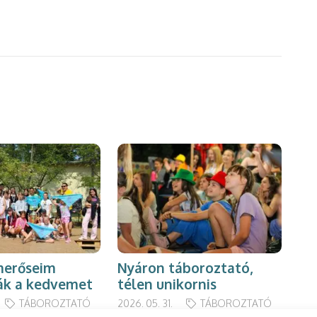
Pi
merőseim
Nyáron táboroztató,
k a kedvemet
télen unikornis
2023
TÁBOROZTATÓ
2026. 05. 31.
TÁBOROZTATÓ