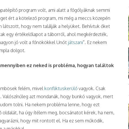
patépítő program volt, ami alatt a főgólyáknak semmi
véget ért a kötelező program, mi még a meccs közepén
n látszott, hogy nem találják a helyüket. Behívtuk őket
tak egy értékelőlapot a táborról, ahol megkérdezték,
„nagyon jó volt a főnökökkel Unót
játszani
”. Ez nekem
impla dolgot.
Amennyiben ez neked is probléma, hogyan találtok
zömbösek felém, mivel
konfliktuskerülő
vagyok. Csak
len. Valószínűleg azt mondanák, hogy bunkó vagyok, mert
l tudom tolni. Ha nekem probléma lenne, hogy ezt
 oldalát, ha úgy ítélem meg, bocsánatot kérek, ha nem,
yarázni, hogy mit rontott el. Ha ez sem működik,
 a másikkal.