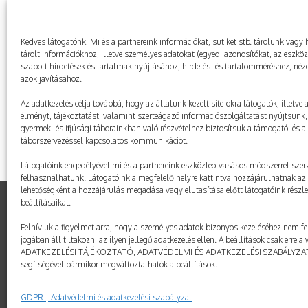
Kedves látogatónk! Mi és a partnereink információkat, sütiket stb. tárolunk va
tárolt információkhoz, illetve személyes adatokat (egyedi azonosítókat, az eszkö
szabott hirdetések és tartalmak nyújtásához, hirdetés- és tartalomméréshez, néze
azok javításához.
Az adatkezelés célja továbbá, hogy az általunk kezelt site-okra látogatók, illetve
élményt, tájékoztatást, valamint szerteágazó információszolgáltatást nyújtsunk, 
gyermek- és ifjúsági táborainkban való részvételhez biztosítsuk a támogatói és a j
táborszervezéssel kapcsolatos kommunikációt.
Látogatóink engedélyével mi és a partnereink eszközleolvasásos módszerrel szerz
felhasználhatunk. Látogatóink a megfelelő helyre kattintva hozzájárulhatnak az 
lehetőségként a hozzájárulás megadása vagy elutasítása előtt látogatóink részl
beállításaikat.
Felhívjuk a figyelmet arra, hogy a személyes adatok bizonyos kezeléséhez nem fe
© taborozz.hu
jogában áll tiltakozni az ilyen jellegű adatkezelés ellen. A beállítások csak erre 
ADATKEZELÉSI TÁJÉKOZTATÓ, ADATVÉDELMI ÉS ADATKEZELÉSI SZABÁLYZ
segítségével bármikor megváltoztathatók a beállítások.
GDPR | Adatvédelmi és adatkezelési szabályzat
GDPR | Adatvédelmi és adatkezelési szabályzat