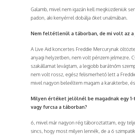
Galamb, mivel nem igazán kell megküzdeniük se
padon, aki kenyérrel dobálja őket unalmában.
Nem feltétlenül a táborban, de mi volt az a 
A Live Aid koncertes Freddie Mercurynak öltözt
anyagi helyzetben, nem volt pénzem jelmezre. Csak
szakállamat levágtam, a legjobb barátnőm szempi
nem volt rossz, egész felismerhető lett a Fred
mivel nagyon beleéltem magam a karakterbe, és n
Milyen értéket jelölnél be magadnak egy 1-t
vagy furcsa a táborban?
6, mivel már nagyon rég táboroztattam, egy tel
sincs, hogy most milyen lennék, de a 6 szimpati