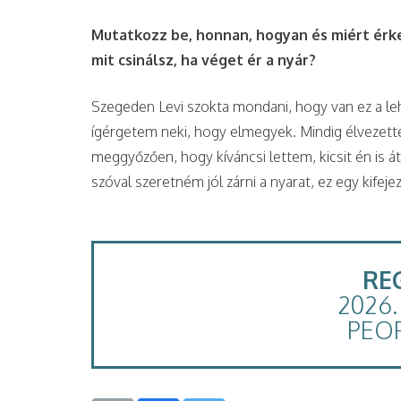
Mutatkozz be, honnan, hogyan és miért érke
mit csinálsz, ha véget ér a nyár?
Szegeden Levi szokta mondani, hogy van ez a l
ígérgetem neki, hogy elmegyek. Mindig élvezett
meggyőzően, hogy kíváncsi lettem, kicsit én is á
szóval szeretném jól zárni a nyarat, ez egy kifeje
RE
2026. 
PEO