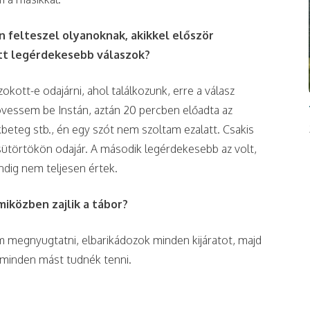
 felteszel olyanoknak, akikkel először
ott legérdekesebb válaszok?
okott-e odajárni, ahol találkozunk, erre a válasz
övessem be Instán, aztán 20 percben előadta az
kbeteg stb., én egy szót nem szoltam ezalatt. Csakis
ütörtökön odajár. A második legérdekesebb az volt,
ndig nem teljesen értek.
miközben zajlik a tábor?
m megnyugtatni, elbarikádozok minden kijáratot, majd
minden mást tudnék tenni.