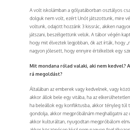
A volt iskolámban a gólyatáborban osztályos csa
dolguk nem volt, ezért Unót játszottunk, mire 
voltunk, odajött hozzánk 3 kissrác, akiken nagyo
játszani, beszélgettünk velük. A tábor végén kap
hogy mit élveztek legjobban, ők azt írták, hogy 
nagyon jólesett, hogy ennyire értékeltek egy sz
Mit mondana rólad valaki, aki nem kedvel? 
rá megoldást?
Általában az emberek vagy kedvelnek, vagy kö
akkor állok bele egy vitába, ha az elkerülhetet
ha beleállok egy konfliktusba, akkor tényleg tú
gondolja, akkor megpróbálnám meghallgatni az ő
akkor kulturáltan, nyugodtan megpróbálom elmag
akkor köszönésen kívül nem nagyon foglalkozom