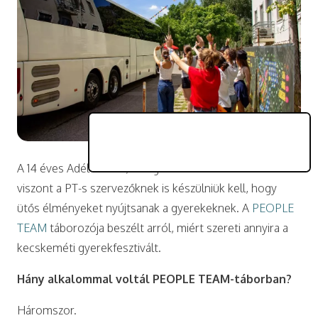
A 14 éves Adél örülne, ha egész évben táborozhatna –
viszont a PT-s szervezőknek is készülniük kell, hogy
ütős élményeket nyújtsanak a gyerekeknek. A
PEOPLE
TEAM
táborozója beszélt arról, miért szereti annyira a
kecskeméti gyerekfesztivált.
Hány alkalommal voltál PEOPLE TEAM-táborban?
Háromszor.