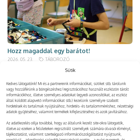
Hozz magaddal egy barátot!
2026. 05. 23.
TÁBOROZÓ
Sütik
Kedves látogatónk! Mi és a partnereink információkat, sütiket stb. tárolunk
vagy hozzáférünk a böngészéshez/regisztrációhoz használt eszközön tárolt
információkhoz, illetve személyes adatokat (egyedi azonosítókat, az eszköz
Még több
által küldött alapvető információkat stb.) kezelünk személyre szabott
hirdetések és tartalmak nyújtásához, hirdetés- és tartalomméréshez, nézettségi
adatok gyűjtéséhez, valamint termékek kifejlesztéséhez és azok javításához.
Az adatkezelés célja továbbá, hogy az általunk kezelt site-okra látogatók,
illetve az ezeken a felületeken regisztrált személyek számára olvasói élményt,
tájékoztatást, valamint szerteágazó információszolgáltatást nyújtsunk,
ezenkívül – jelentkezési szándék/regisztráció esetén – a nyári gyermek- és