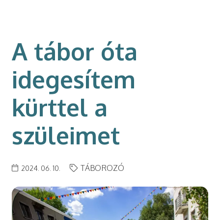
modal-check
A tábor óta
idegesítem
kürttel a
szüleimet
TÁBOROZÓ
2024. 06. 10.