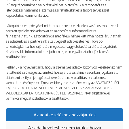
ifjúsági táborainkban való részvételhez biztosítsuk a támogatói és a
jelentkezési, valamint a számlázási feltételeket és a táborszervezéssel
kapcsolatos kommunikációt.
Látogatóink engedélyével mi és a partnereink eszközleolvasásos módszerrel
szerzett geolokációs adatokat és azonosítási információkat is
felhasználhatunk. Látogatóink a megfelelő helyre kattintva hozzájárulhatnak
az általunk és a partnereink által végzett adatkezeléshez. További
lehetőségként a hozzájárulás megadása vagy elutasítása előtt látogatóink
részletesebb információkhoz juthatnak, és megváltoztathatják kereső-
Mindenki egyenlő figyelmet kapott
beállításaikat.
2025. 04. 10.
TÁBOROZÓ
Felhívjuk a figyelmet arra, hogy a személyes adatok bizonyos kezeléséhez nem
feltétlenül szükséges az érintett hozzájárulása, akinek azonban jogában áll
tiltakozni az ilyen jellegű adatkezelés ellen. A beállítások csak erre a
weboldalra érvényesek. Erre a webhelyre visszatérve vagy az ADATKEZELÉSI
TÁJÉKOZTATÓ, ADATVÉDELMI ÉS ADATKEZELÉSI SZABÁLYZAT A PT-
WEBOLDALAK LÁTOGATÓINAK ÉS FELHASZNÁLÓINAK segítségével
bármikor megváltoztathatók a beállítások.
Az adatkezeléshez hozzájárulok
© taborozz.hu
Az adatkezeléshez nem járulok hozzá