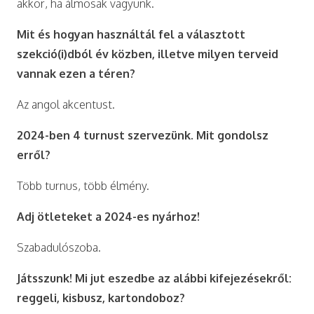
akkor, ha álmosak vagyunk.
Mit és hogyan használtál fel a választott
szekció(i)dból év közben, illetve milyen terveid
vannak ezen a téren?
Az angol akcentust.
2024-ben 4 turnust szervezünk. Mit gondolsz
erről?
Több turnus, több élmény.
Adj ötleteket a 2024-es nyárhoz!
Szabadulószoba.
Játsszunk! Mi jut eszedbe az alábbi kifejezésekről:
reggeli, kisbusz, kartondoboz?