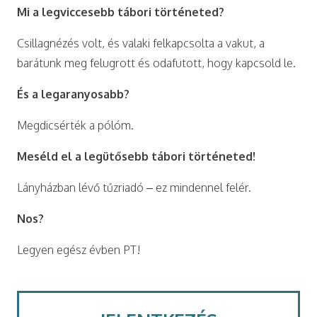
Mi a legviccesebb tábori történeted?
Csillagnézés volt, és valaki felkapcsolta a vakut, a
barátunk meg felugrott és odafutott, hogy kapcsold le.
És a legaranyosabb?
Megdicsérték a pólóm.
Meséld el a legütősebb tábori történeted!
Lányházban lévő tűzriadó – ez mindennel felér.
Nos?
Legyen egész évben PT!