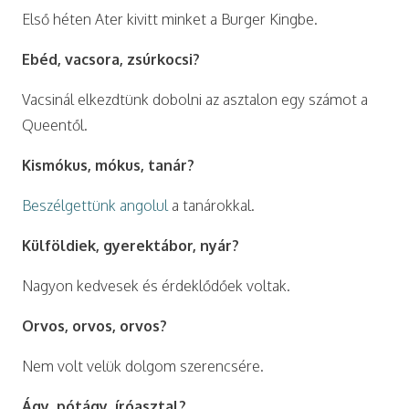
Első héten Ater kivitt minket a Burger Kingbe.
Ebéd, vacsora, zsúrkocsi?
Vacsinál elkezdtünk dobolni az asztalon egy számot a
Queentől.
Kismókus, mókus, tanár?
Beszélgettünk angolul
a tanárokkal.
Külföldiek, gyerektábor, nyár?
Nagyon kedvesek és érdeklődőek voltak.
Orvos, orvos, orvos?
Nem volt velük dolgom szerencsére.
Ágy, pótágy, íróasztal?