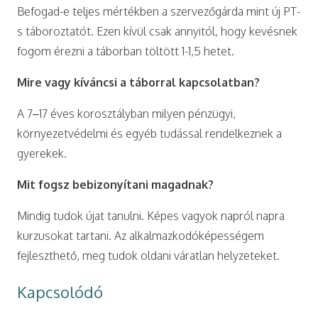
Befogad-e teljes mértékben a szervezőgárda mint új PT-
s táboroztatót. Ezen kívül csak annyitól, hogy kevésnek
fogom érezni a táborban töltött 1-1,5 hetet.
Mire vagy kíváncsi a táborral kapcsolatban?
A 7–17 éves korosztályban milyen pénzügyi,
környezetvédelmi és egyéb tudással rendelkeznek a
gyerekek.
Mit fogsz bebizonyítani magadnak?
Mindig tudok újat tanulni. Képes vagyok napról napra
kurzusokat tartani. Az alkalmazkodóképességem
fejleszthető, meg tudok oldani váratlan helyzeteket.
Kapcsolódó