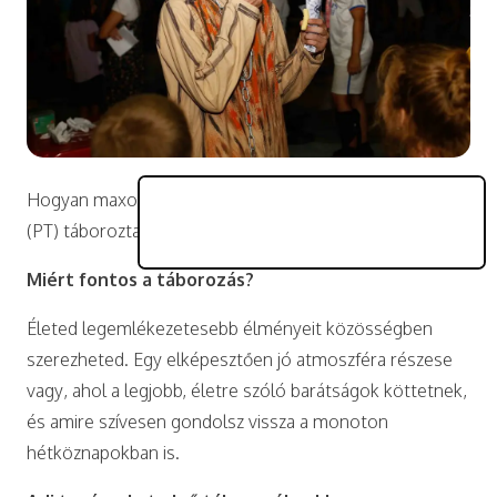
Hogyan maxolhatod ki a táborozást? A
PEOPLE TEAM
(PT) táboroztatója, Levi szerint megéri bátornak lenni.
Miért fontos a táborozás?
Életed legemlékezetesebb élményeit közösségben
szerezheted. Egy elképesztően jó atmoszféra részese
vagy, ahol a legjobb, életre szóló barátságok köttetnek,
és amire szívesen gondolsz vissza a monoton
hétköznapokban is.