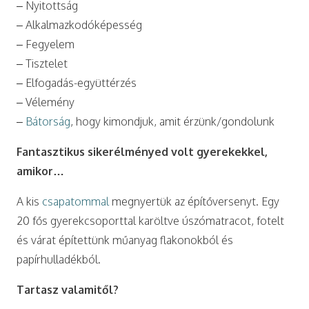
– Nyitottság
– Alkalmazkodóképesség
– Fegyelem
– Tisztelet
– Elfogadás-együttérzés
– Vélemény
–
Bátorság
, hogy kimondjuk, amit érzünk/gondolunk
Fantasztikus sikerélményed volt gyerekekkel,
amikor…
A kis
csapatommal
megnyertük az építőversenyt. Egy
20 fős gyerekcsoporttal karöltve úszómatracot, fotelt
és várat építettünk műanyag flakonokból és
papírhulladékból.
Tartasz valamitől?