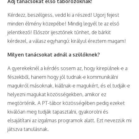
Adj tanácsokat első táborozóknak!
Kérdezz, beszélgess, vedd ki a részed! Ugorj fejest
minden élmény közepébe! Mindig legyél te az első
jelentkező! Először ijesztőnek tűnhet, de bárkit
kérdezel, a válasz egyhangú: királyul éreztem magam!
Milyen tanácsokat adnál a szülőknek?
A gyerekeknél a kérdés sosem az, hogy kirepülnek-e a
fészekből, hanem hogy jól tudnak-e kommunikálni
magukról másoknak, kiállnak-e magukért, és el tudják-e
helyezni magukat közösségekben, amikor ez
megtörténik. A PT-tábor közösségében pedig ezeket
kiválóan meg tudják tapasztalni, gyakorolni és
elsajátítani az izgalmas programok alatt. Ezt nevezzük mi
játszva tanulásnak.