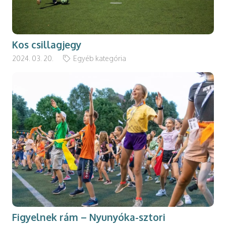
Kos csillagjegy
2024. 03. 20.
Egyéb kategória
Figyelnek rám – Nyunyóka-sztori