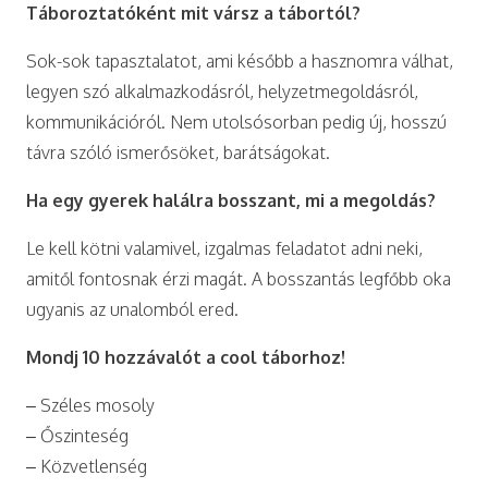
Táboroztatóként mit vársz a tábortól?
Sok-sok tapasztalatot, ami később a hasznomra válhat,
legyen szó alkalmazkodásról, helyzetmegoldásról,
kommunikációról. Nem utolsósorban pedig új, hosszú
távra szóló ismerősöket, barátságokat.
Ha egy gyerek halálra bosszant, mi a megoldás?
Le kell kötni valamivel, izgalmas feladatot adni neki,
amitől fontosnak érzi magát. A bosszantás legfőbb oka
ugyanis az unalomból ered.
Mondj 10 hozzávalót a cool táborhoz!
– Széles mosoly
– Őszinteség
– Közvetlenség