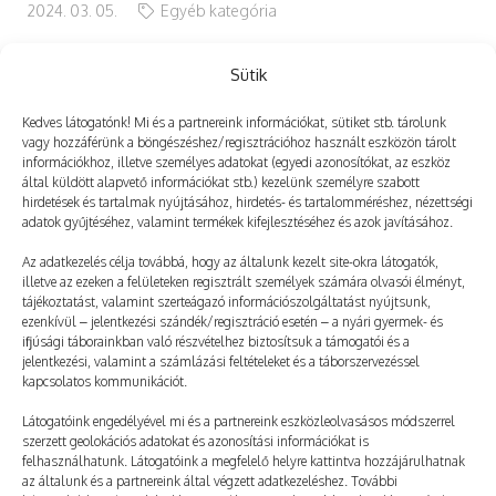
2024. 03. 05.
Egyéb kategória
Sütik
Kedves látogatónk! Mi és a partnereink információkat, sütiket stb. tárolunk
Még több
vagy hozzáférünk a böngészéshez/regisztrációhoz használt eszközön tárolt
információkhoz, illetve személyes adatokat (egyedi azonosítókat, az eszköz
által küldött alapvető információkat stb.) kezelünk személyre szabott
hirdetések és tartalmak nyújtásához, hirdetés- és tartalomméréshez, nézettségi
adatok gyűjtéséhez, valamint termékek kifejlesztéséhez és azok javításához.
Az adatkezelés célja továbbá, hogy az általunk kezelt site-okra látogatók,
illetve az ezeken a felületeken regisztrált személyek számára olvasói élményt,
tájékoztatást, valamint szerteágazó információszolgáltatást nyújtsunk,
ezenkívül – jelentkezési szándék/regisztráció esetén – a nyári gyermek- és
ifjúsági táborainkban való részvételhez biztosítsuk a támogatói és a
jelentkezési, valamint a számlázási feltételeket és a táborszervezéssel
kapcsolatos kommunikációt.
Látogatóink engedélyével mi és a partnereink eszközleolvasásos módszerrel
szerzett geolokációs adatokat és azonosítási információkat is
felhasználhatunk. Látogatóink a megfelelő helyre kattintva hozzájárulhatnak
az általunk és a partnereink által végzett adatkezeléshez. További