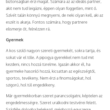
biztonságban érzi magát. Számára az az ideális partner,
akit nem tud leigázni, éppen olyan független, mint ő.
Szívét talán könnyű megnyerni, de neki olyan kell, aki az
eszét is akarja. Fontos számára, hogy partnere
elismerje őt, felnézzen rá.
Gyermek
A kos szülő nagyon szereti gyermekét, sokra tartja, és
sokat vár el tőle. A pipogya gyerekkel nem tud mit
kezdeni, nincs hozzá türelme. Igazán akkor él, ha
gyermeke hasonló hozzá, kicsattan az egészségtől,
sportos, tevékeny. Nem érzi a finomságokat, hol
szigorú, hol túl engedékeny.
Már gyermekkorban szeret parancsolgatni, képtelen az
engedelmességre. Szeret uralkodni testvérei felett.
Százféle dologba belekezd, méghozzá egyszerre,