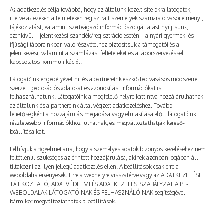
Az adatkezelés célja továbbá, hogy az általunk kezelt site-okra látogatók,
illetve az ezeken a felületeken regisztrált személyek számára olvasói élményt,
tájékoztatást, valamint szerteágazó információszolgáltatást nyújtsunk,
ezenkívül – jelentkezési szándék/regisztráció esetén – a nyári gyermek- és
ifjúsági táborainkban való részvételhez biztosítsuk a támogatói és a
jelentkezési, valamint a számlázási feltételeket és a táborszervezéssel
kapcsolatos kommunikációt.
Látogatóink engedélyével mi és a partnereink eszközleolvasásos módszerrel
szerzett geolokációs adatokat és azonosítási információkat is
felhasználhatunk. Látogatóink a megfelelő helyre kattintva hozzájárulhatnak
az általunk és a partnereink által végzett adatkezeléshez. További
lehetőségként a hozzájárulás megadása vagy elutasítása előtt látogatóink
részletesebb információkhoz juthatnak, és megváltoztathatják kereső-
IGAZOLÁS TÁBORSTARTHOZ
beállításaikat.
2022. 10. 03.
Egyéb kategória
Felhívjuk a figyelmet arra, hogy a személyes adatok bizonyos kezeléséhez nem
feltétlenül szükséges az érintett hozzájárulása, akinek azonban jogában áll
tiltakozni az ilyen jellegű adatkezelés ellen. A beállítások csak erre a
weboldalra érvényesek. Erre a webhelyre visszatérve vagy az ADATKEZELÉSI
TÁJÉKOZTATÓ, ADATVÉDELMI ÉS ADATKEZELÉSI SZABÁLYZAT A PT-
WEBOLDALAK LÁTOGATÓINAK ÉS FELHASZNÁLÓINAK segítségével
bármikor megváltoztathatók a beállítások.