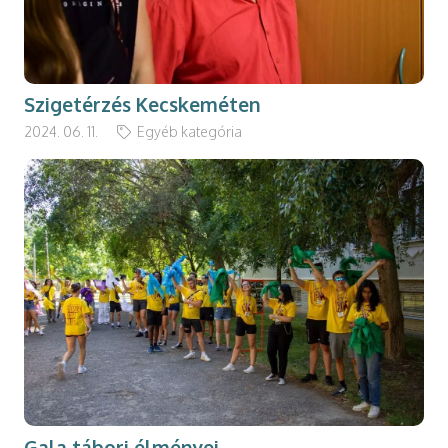
Szigetérzés Kecskeméten
2024. 06. 11.
Egyéb kategória
Gala tábori élményei