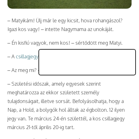
– Matyikám! Ülj már le egy kicsit, hova rohangászol?
Igazi kos vagy! – intette Nagymama az unokáját.
– Én kisfiú vagyok, nem kos! – sértődött meg Matyi.
– A
csillagjegyed
az – szólt közbe Nagyapa is.
– Az meg mi? – állt meg végre a kis energiabomba.
– Születési időszak, amely egyesek szerint
meghatározza az ekkor született személy
tulajdonságait, illetve sorsát. Befolyásolhatja, hogy a
Nap, a Hold, a bolygók hol álltak az égbolton. 12 ilyen
jegy van. Te március 24-én születtél, a kos csillagjegy
március 21-től április 20-ig tart.