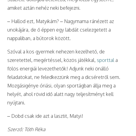
amiket aztán nehéz neki befejezni.
– Hallod ezt, Matyikám? – Nagymama ránézett az
unokájára, de ő éppen egy labdát cselezgetett a
nappaliban, a bútorok között.
Szóval a kos gyermek nehezen kezelhető, de
szeretettel, megértéssel, közös játékkal,
sporttal
a
fölös energiái levezethetők! Adjunk neki önálló
feladatokat, ne feledkezzünk meg a dicséretről sem.
Mozgásigénye óriási, olyan sportágban állja meg a
helyét, ahol rövid idő alatt nagy teljesítményt kell
nyújtani.
– Dobd csak ide azt a lasztit, Matyi!
Szerző: Tóth Réka