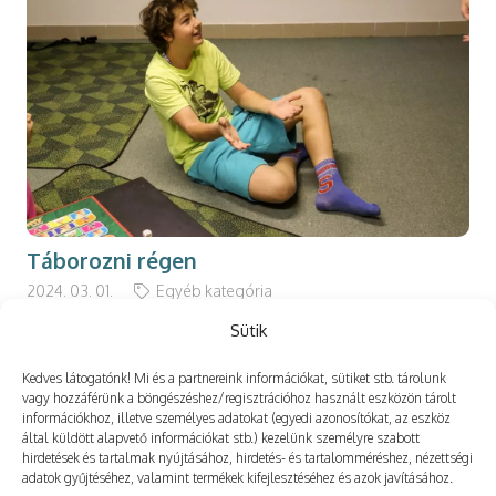
Táborozni régen
2024. 03. 01.
Egyéb kategória
Sütik
Kedves látogatónk! Mi és a partnereink információkat, sütiket stb. tárolunk
vagy hozzáférünk a böngészéshez/regisztrációhoz használt eszközön tárolt
információkhoz, illetve személyes adatokat (egyedi azonosítókat, az eszköz
Még több
által küldött alapvető információkat stb.) kezelünk személyre szabott
hirdetések és tartalmak nyújtásához, hirdetés- és tartalomméréshez, nézettségi
adatok gyűjtéséhez, valamint termékek kifejlesztéséhez és azok javításához.