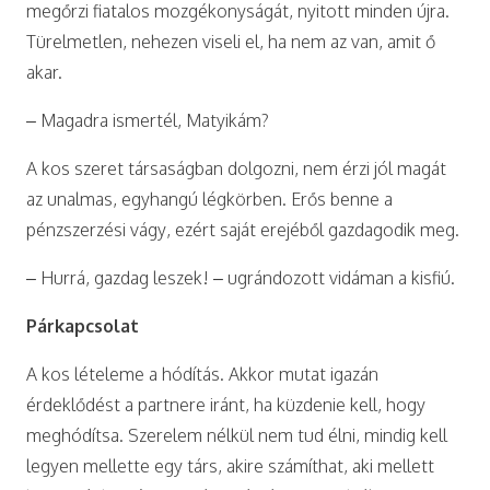
megőrzi fiatalos mozgékonyságát, nyitott minden újra.
Türelmetlen, nehezen viseli el, ha nem az van, amit ő
akar.
– Magadra ismertél, Matyikám?
A kos szeret társaságban dolgozni, nem érzi jól magát
az unalmas, egyhangú légkörben. Erős benne a
pénzszerzési vágy, ezért saját erejéből gazdagodik meg.
– Hurrá, gazdag leszek! – ugrándozott vidáman a kisfiú.
Párkapcsolat
A kos lételeme a hódítás. Akkor mutat igazán
érdeklődést a partnere iránt, ha küzdenie kell, hogy
meghódítsa. Szerelem nélkül nem tud élni, mindig kell
legyen mellette egy társ, akire számíthat, aki mellett