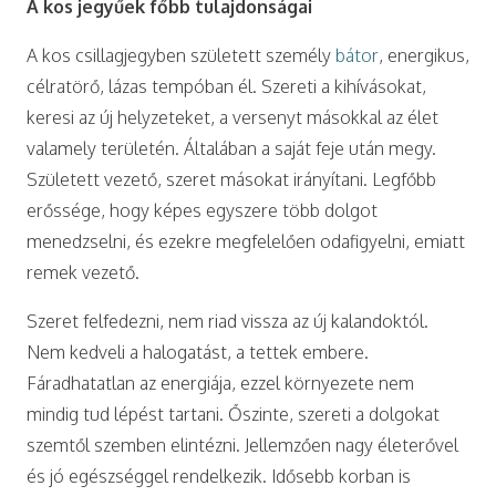
A kos jegyűek főbb tulajdonságai
A kos csillagjegyben született személy
bátor
, energikus,
célratörő, lázas tempóban él. Szereti a kihívásokat,
keresi az új helyzeteket, a versenyt másokkal az élet
valamely területén. Általában a saját feje után megy.
Született vezető, szeret másokat irányítani. Legfőbb
erőssége, hogy képes egyszere több dolgot
menedzselni, és ezekre megfelelően odafigyelni, emiatt
remek vezető.
Szeret felfedezni, nem riad vissza az új kalandoktól.
Nem kedveli a halogatást, a tettek embere.
Fáradhatatlan az energiája, ezzel környezete nem
mindig tud lépést tartani. Őszinte, szereti a dolgokat
szemtől szemben elintézni. Jellemzően nagy életerővel
és jó egészséggel rendelkezik. Idősebb korban is