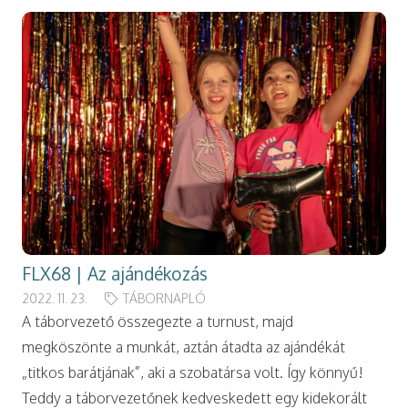
FLX68 | Az ajándékozás
2022. 11. 23.
TÁBORNAPLÓ
A táborvezető összegezte a turnust, majd
megköszönte a munkát, aztán átadta az ajándékát
„titkos barátjának”, aki a szobatársa volt. Így könnyű!
Teddy a táborvezetőnek kedveskedett egy kidekorált