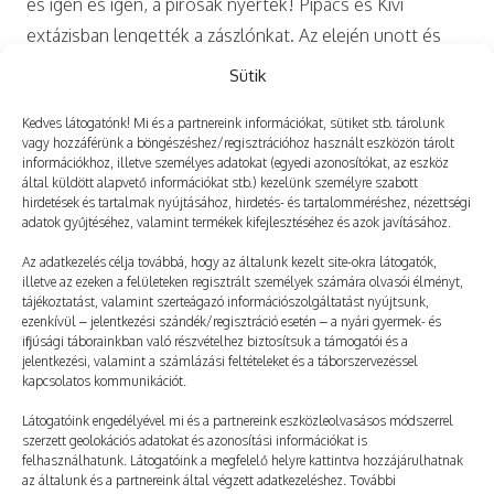
és igen és igen, a pirosak nyertek! Pipacs és Kivi
extázisban lengették a zászlónkat. Az elején unott és
kelletlen kamaszok a…
Sütik
Kedves látogatónk! Mi és a partnereink információkat, sütiket stb. tárolunk
vagy hozzáférünk a böngészéshez/regisztrációhoz használt eszközön tárolt
információkhoz, illetve személyes adatokat (egyedi azonosítókat, az eszköz
által küldött alapvető információkat stb.) kezelünk személyre szabott
hirdetések és tartalmak nyújtásához, hirdetés- és tartalomméréshez, nézettségi
adatok gyűjtéséhez, valamint termékek kifejlesztéséhez és azok javításához.
Az adatkezelés célja továbbá, hogy az általunk kezelt site-okra látogatók,
illetve az ezeken a felületeken regisztrált személyek számára olvasói élményt,
tájékoztatást, valamint szerteágazó információszolgáltatást nyújtsunk,
ezenkívül – jelentkezési szándék/regisztráció esetén – a nyári gyermek- és
ifjúsági táborainkban való részvételhez biztosítsuk a támogatói és a
jelentkezési, valamint a számlázási feltételeket és a táborszervezéssel
kapcsolatos kommunikációt.
FLX64 | Divatbemutató, PT-show
Látogatóink engedélyével mi és a partnereink eszközleolvasásos módszerrel
szerzett geolokációs adatokat és azonosítási információkat is
2022. 11. 23.
TÁBORNAPLÓ
felhasználhatunk. Látogatóink a megfelelő helyre kattintva hozzájárulhatnak
Délelőtt volt a táborzáró PEOPLE TEAM-show. Első
az általunk és a partnereink által végzett adatkezeléshez. További