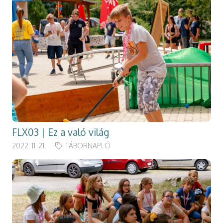
FLX03 | Ez a való világ
2022. 11. 21.
TÁBORNAPLÓ