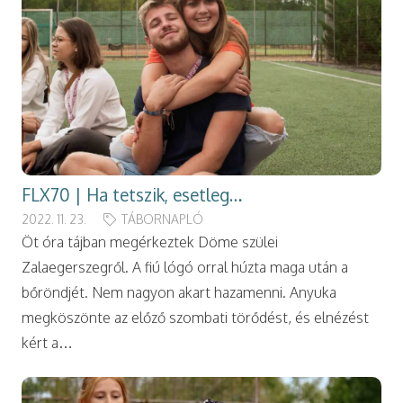
FLX70 | Ha tetszik, esetleg…
2022. 11. 23.
TÁBORNAPLÓ
Öt óra tájban megérkeztek Döme szülei
Zalaegerszegről. A fiú lógó orral húzta maga után a
bőröndjét. Nem nagyon akart hazamenni. Anyuka
megköszönte az előző szombati törődést, és elnézést
kért a…