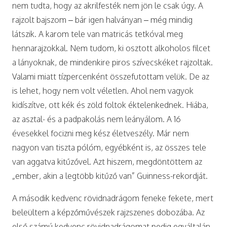
nem tudta, hogy az akrilfesték nem jön le csak úgy. A
rajzolt bajszom – bár igen halványan – még mindig
látszik. A karom tele van matricás tetkóval meg
hennarajzokkal. Nem tudom, ki osztott alkoholos filcet
a lányoknak, de mindenkire piros szívecskéket rajzoltak.
Valami miatt tízpercenként összefutottam velük. De az
is lehet, hogy nem volt véletlen. Ahol nem vagyok
kidíszítve, ott kék és zöld foltok éktelenkednek. Hiába,
az asztal- és a padpakolás nem leányálom. A 16
évesekkel focizni meg kész életveszély. Már nem
nagyon van tiszta pólóm, egyébként is, az összes tele
van aggatva kitűzővel. Azt hiszem, megdöntöttem az
„ember, akin a legtöbb kitűző van” Guinness-rekordját.
A második kedvenc rövidnadrágom feneke fekete, mert
beleültem a képzőművészek rajzszenes dobozába. Az
első számú kedvenc rövidnadrágomat pedig egyáltalán