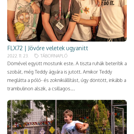
FLX72 | Jövőre veletek ugyanitt
2022. 11. 23.
TÁBORNAPLÓ
Dömével együtt mostunk este. A tiszta ruhák beterítik a
szobát, még Teddy ágyára is jutott. Amikor Teddy
meglátta a póló- és zoknikiállítást, úgy döntött, inkább a
trambulinon alszik, a csillagos…