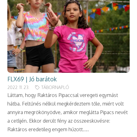
FLX69 | Jó barátok
2022. 11. 23.
TÁBORNAPLÓ
Láttam, hogy Raktáros Pipaccsal veregeti egymást
hátba. Feltűnés nélkül megkérdeztem tőle, miért volt
annyira megrökönyödve, amikor meglátta Pipacs nevét
a cetlijén. Ekkor derült fény az összeesküvésre:
Raktáros eredetileg engem húzott.…