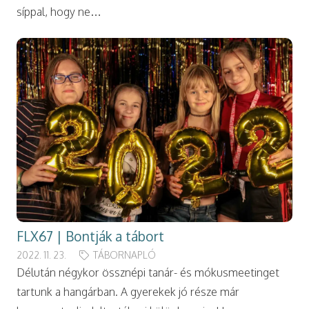
síppal, hogy ne…
FLX67 | Bontják a tábort
2022. 11. 23.
TÁBORNAPLÓ
Délután négykor össznépi tanár- és mókusmeetinget
tartunk a hangárban. A gyerekek jó része már