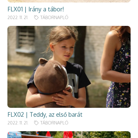
FLX01 | Irány a tábor!
2022. 11. 21.
TÁBORNAPLÓ
FLX02 | Teddy, az első barát
2022. 11. 21.
TÁBORNAPLÓ