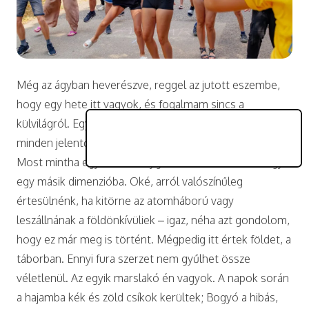
Még az ágyban heverészve, reggel az jutott eszembe,
hogy egy hete itt vagyok, és fogalmam sincs a
külvilágról. Egyébként szorgalmas hírfogyasztó vagyok,
minden jelentősebb portált rendszeresen olvasok.
Most mintha egy másik bolygóra kerültem volna, vagy
egy másik dimenzióba. Oké, arról valószínűleg
értesülnénk, ha kitörne az atomháború vagy
leszállnának a földönkívüliek – igaz, néha azt gondolom,
hogy ez már meg is történt. Mégpedig itt értek földet, a
táborban. Ennyi fura szerzet nem gyűlhet össze
véletlenül. Az egyik marslakó én vagyok. A napok során
a hajamba kék és zöld csíkok kerültek; Bogyó a hibás,