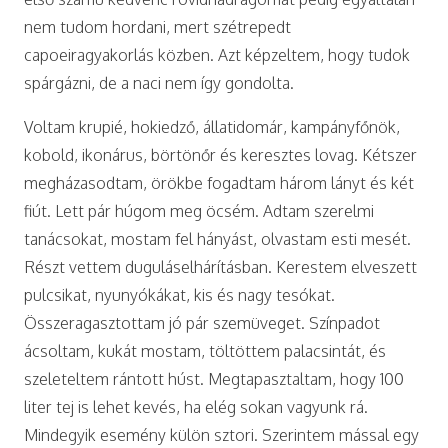
nem tudom hordani, mert szétrepedt
capoeiragyakorlás közben. Azt képzeltem, hogy tudok
spárgázni, de a naci nem így gondolta.
Voltam krupié, hokiedző, állatidomár, kampányfőnök,
kobold, ikonárus, börtönőr és keresztes lovag. Kétszer
megházasodtam, örökbe fogadtam három lányt és két
fiút. Lett pár húgom meg öcsém. Adtam szerelmi
tanácsokat, mostam fel hányást, olvastam esti mesét.
Részt vettem duguláselhárításban. Kerestem elveszett
pulcsikat, nyunyókákat, kis és nagy tesókat.
Összeragasztottam jó pár szemüveget. Színpadot
ácsoltam, kukát mostam, töltöttem palacsintát, és
szeleteltem rántott húst. Megtapasztaltam, hogy 100
liter tej is lehet kevés, ha elég sokan vagyunk rá.
Mindegyik esemény külön sztori. Szerintem mással egy