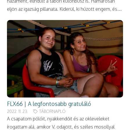
hazament, elindult a tábori különbusz is. Hamarosan
eljön az igazság pillanata. Kiderül, ki húzott engem, és…
FLX66 | A legfontosabb gratuláló
2022. 11. 23.
TÁBORNAPLÓ
A csapatom pólóit, nyakkendőit és az okleveleket
írogattam alá, amikor V. odajött, és széles mosollyal